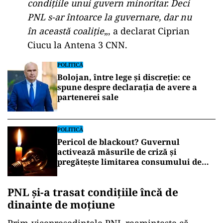
condițiile unui guvern minoritar. Deci
PNL s-ar întoarce la guvernare, dar nu
în această coaliție
„, a declarat Ciprian
Ciucu la Antena 3 CNN.
POLITICĂ
Bolojan, între lege și discreție: ce
spune despre declarația de avere a
partenerei sale
POLITICĂ
Pericol de blackout? Guvernul
activează măsurile de criză și
pregătește limitarea consumului de
energie
PNL și-a trasat condițiile încă de
dinainte de moțiune