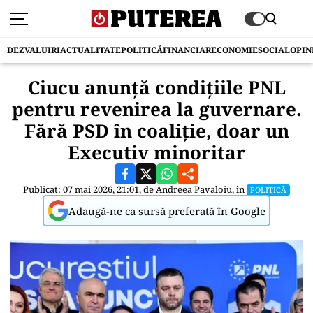
DEZVALUIRI
ACTUALITATE
POLITICĂ
FINANCIAR
ECONOMIE
SOCIAL
OPIN
Ciucu anunță condițiile PNL
pentru revenirea la guvernare.
Fără PSD în coaliție, doar un
Executiv minoritar
Publicat: 07 mai 2026, 21:01, de
Andreea Pavaloiu
, în
POLITICĂ
Adaugă-ne ca sursă preferată în Google