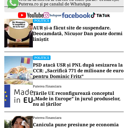
Puterea.ro și pe canalul de WhatsApp
POLITICĂ
AUR și-a făcut site de suspendare.
Deocamdată, Nicușor Dan poate dormi
liniștit
POLITICĂ
PSD atacă USR și PNL după sesizarea la
CCR: „Sacrifică 771 de milioane de euro
pentru Dominic Fritz”
Puterea Financiara
Țările UE reconfigurează conceptul
„Made in Europe” în jurul produselor,
nu al țărilor
Puterea Financiara
Canicula pune presiune pe economia