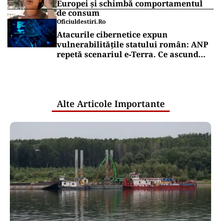
Europei și schimbă comportamentul
de consum
Oficiuldestiri.ro
Atacurile cibernetice expun
vulnerabilitățile statului român: ANP
repetă scenariul e‑Terra. Ce ascund
comunicările oficiale și cine răspunde
pentru mentenanța IT a instituțiilor
publice
Alte Articole Importante