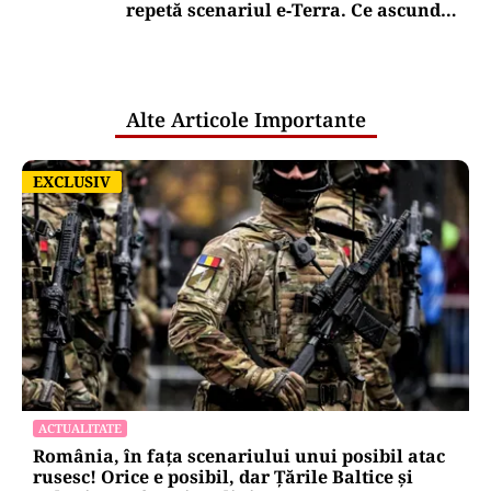
repetă scenariul e‑Terra. Ce ascund
comunicările oficiale și cine răspunde
pentru mentenanța IT a instituțiilor
publice
Alte Articole Importante
EXCLUSIV
EXCLUSIV
ACTUALITATE
România, în fața scenariului unui posibil atac
rusesc! Orice e posibil, dar Țările Baltice și