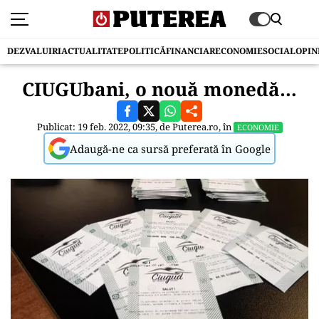
DEZVALUIRI
ACTUALITATE
POLITICĂ
FINANCIAR
ECONOMIE
SOCIAL
OPIN
CIUGUbani, o nouă monedă…
Publicat: 19 feb. 2022, 09:35, de
Puterea.ro
, în
ECONOMIE
Adaugă-ne ca sursă preferată în Google