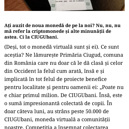
Ați auzit de noua monedă de pe la noi? Nu, nu, nu
mă refer la criptomonede și alte minunății de
astea. Ci la CIUGUbani.
(Deși, tot o monedă virtuală sunt și ei). Ce sunt
aceștia? Ne lămurește Primăria Ciugud, comuna
din România care nu doar că le dă clasă și celor
din Occident la felul cum arată, însă e și
implicată în tot felul de proiecte benefice
pentru localitate și pentru oamenii ei: „Poate nu
e chiar primul milion. De CIUGUbani. Însă, este
o sumă impresionantă colectată de copii. În
doar câteva luni, au strâns peste 50.000 de
CIUGUbani, moneda virtuală a comunității
noastre. Competiția a însemnat colectarea