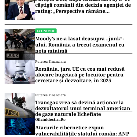
câștigă românii din decizia agenției de
rating: „Perspectiva rămâne
rezervată”
ECONOMIE
Moody’s ne-a lăsat deasupra „junk”-
ului. România a trecut examenul cu
nota minimă
Puterea Financiara
România, țara UE cu cea mai redusă
alocare bugetară pe locuitor pentru
cercetare și dezvoltare, în 2025
Puterea Financiara
Transgaz vrea să devină acționar la
dezvoltatorul unui terminal american
de gaze naturale lichefiate
Oficiuldestiri.ro
Atacurile cibernetice expun
vulnerabilitățile statului român: ANP