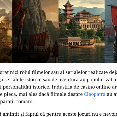
rat nici rolul filmelor sau al serialelor realizate de
și serialele istorice sau de aventură au popularizat 
 personalități istorice. Industria de casino online a
te pleca, mai ales dacă filmele despre
Cleopatra
au a
părații romani.
ă amintit și faptul că pentru aceste jocuri nu e nevoi