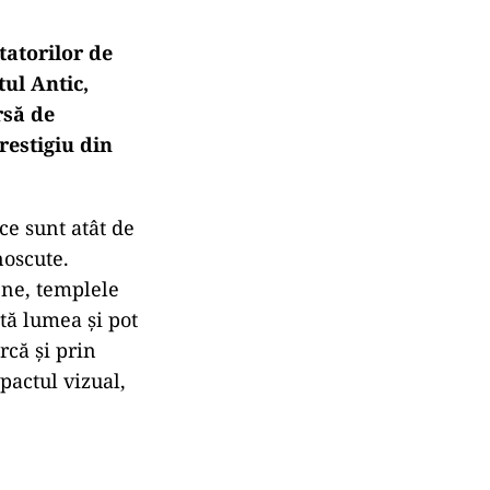
ltatorilor de
tul Antic,
rsă de
restigiu din
ce sunt atât de
noscute.
ene, templele
tă lumea și pot
rcă și prin
pactul vizual,