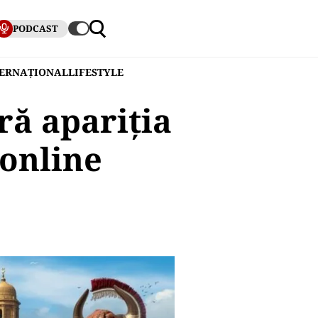
PODCAST
TERNAȚIONAL
LIFESTYLE
iră apariția
 online