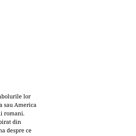
mbolurile lor
ia sau America
ii romani.
pirat din
ama despre ce