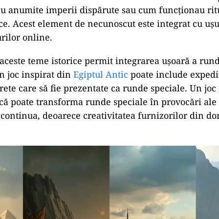
cu anumite imperii dispărute sau cum funcționau rit
ice. Acest element de necunoscut este integrat cu ușu
rilor online.
ceste teme istorice permit integrarea ușoară a rund
 joc inspirat din
Egiptul Antic
poate include expediț
rete care să fie prezentate ca runde speciale. Un joc 
că poate transforma runde speciale în provocări ale z
continua, deoarece creativitatea furnizorilor din d