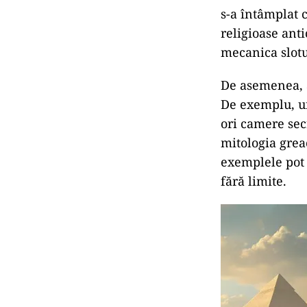
s-a întâmplat 
religioase ant
mecanica slotu
De asemenea, a
De exemplu, un
ori camere sec
mitologia grea
exemplele pot 
fără limite.