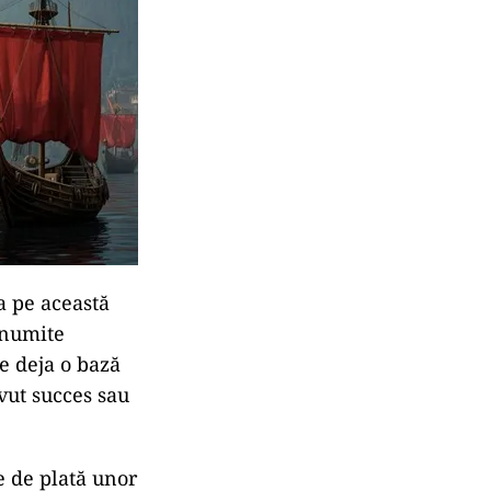
ja pe această
anumite
re deja o bază
vut succes sau
e de plată unor