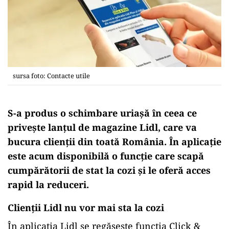
sursa foto: Contacte utile
S-a produs o schimbare uriașă
în ceea ce
privește
lanțul de magazine Lidl, care
va
bucura
clienții din toată România.
În
aplicație
este acum disponibilă o funcție care
scapă
cumpărătorii de
stat
la
cozi
și
le oferă acces
rapid
la
reduceri.
Clienții Lidl nu vor mai sta la cozi
În
aplicația Lidl se regăsește funcția Click &