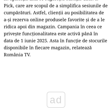
Pick, care are scopul de a
simplifica
sesiunile de
cumpărături. Astfel, clienții au posibilitatea de
a-și
rezerva
online produsele favorite și de a le
ridica
apoi din magazin. Campania
în
ceea ce
privește funcționalitatea este
activă
până
în
data
de 1 iunie 2025.
Asta
în
funcție de stocurile
disponibile în fiecare magazin, relatează
România TV.
Play