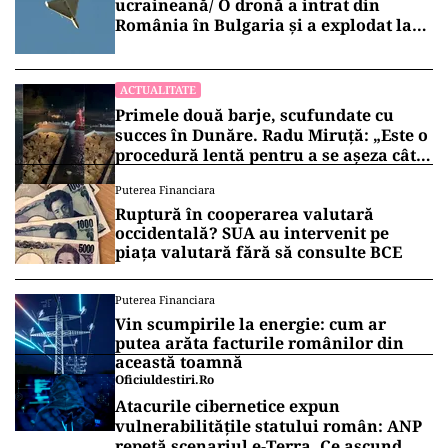
ucraineană/ O dronă a intrat din
România în Bulgaria şi a explodat la
100 de metri de graniţă
ACTUALITATE
Primele două barje, scufundate cu
succes în Dunăre. Radu Miruță: „Este o
procedură lentă pentru a se așeza cât
mai bine”
Puterea Financiara
Ruptură în cooperarea valutară
occidentală? SUA au intervenit pe
piața valutară fără să consulte BCE
Puterea Financiara
Vin scumpirile la energie: cum ar
putea arăta facturile românilor din
această toamnă
Oficiuldestiri.ro
Atacurile cibernetice expun
vulnerabilitățile statului român: ANP
repetă scenariul e‑Terra. Ce ascund