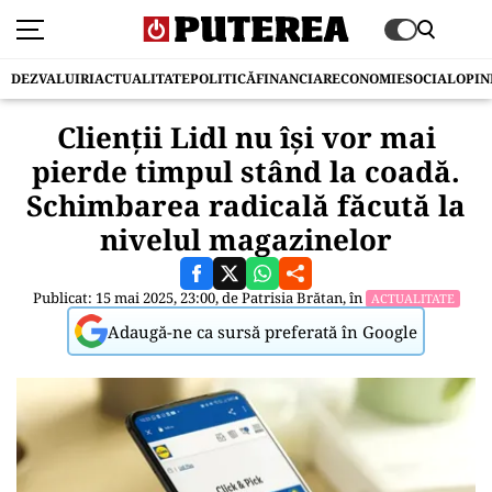
DEZVALUIRI
ACTUALITATE
POLITICĂ
FINANCIAR
ECONOMIE
SOCIAL
OPIN
Clienții Lidl nu își vor mai
pierde timpul stând la coadă.
Schimbarea radicală făcută la
nivelul magazinelor
Publicat: 15 mai 2025, 23:00, de
Patrisia Brătan
, în
ACTUALITATE
Adaugă-ne ca sursă preferată în Google