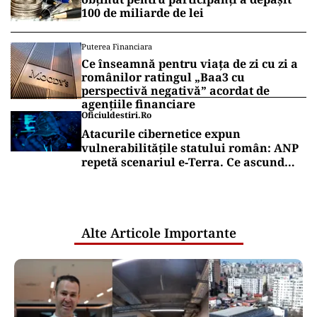
100 de miliarde de lei
Puterea Financiara
Ce înseamnă pentru viața de zi cu zi a
românilor ratingul „Baa3 cu
perspectivă negativă” acordat de
agențiile financiare
Oficiuldestiri.ro
Atacurile cibernetice expun
vulnerabilitățile statului român: ANP
repetă scenariul e‑Terra. Ce ascund
comunicările oficiale și cine răspunde
pentru mentenanța IT a instituțiilor
publice
Alte Articole Importante