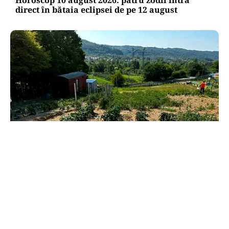
direct în bătaia eclipsei de pe 12 august
LIFESTYLE
Vacanță cu mâinile pline de pământ. Campusul
unde telefonul pierde în fața unei roșii
adevărate
TOS
Politica Cookies
Protecția Datelor Personale