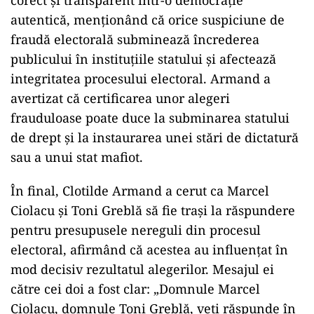
corect și transparent într-o democrație
autentică, menționând că orice suspiciune de
fraudă electorală subminează încrederea
publicului în instituțiile statului și afectează
integritatea procesului electoral. Armand a
avertizat că certificarea unor alegeri
frauduloase poate duce la subminarea statului
de drept și la instaurarea unei stări de dictatură
sau a unui stat mafiot.
În final, Clotilde Armand a cerut ca Marcel
Ciolacu și Toni Greblă să fie trași la răspundere
pentru presupusele nereguli din procesul
electoral, afirmând că acestea au influențat în
mod decisiv rezultatul alegerilor. Mesajul ei
către cei doi a fost clar: „Domnule Marcel
Ciolacu, domnule Toni Greblă, veți răspunde în