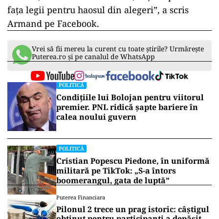
fața legii pentru haosul din alegeri”, a scris
Armand pe Facebook.
Vrei să fii mereu la curent cu toate știrile? Urmărește
Puterea.ro și pe canalul de WhatsApp
POLITICĂ
Condițiile lui Bolojan pentru viitorul
premier. PNL ridică șapte bariere în
calea noului guvern
POLITICĂ
Cristian Popescu Piedone, în uniformă
militară pe TikTok: „S-a întors
boomerangul, gata de luptă”
Puterea Financiara
Pilonul 2 trece un prag istoric: câștigul
obținut pentru participanți a depășit