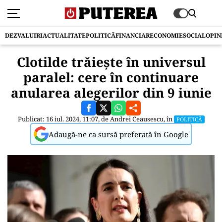
DEZVALUIRI
ACTUALITATE
POLITICĂ
FINANCIAR
ECONOMIE
SOCIAL
OPIN
Clotilde trăiește în universul
paralel: cere în continuare
anularea alegerilor din 9 iunie
Publicat: 16 iul. 2024, 11:07, de
Andrei Ceausescu
, în
POLITICĂ
Adaugă-ne ca sursă preferată în Google