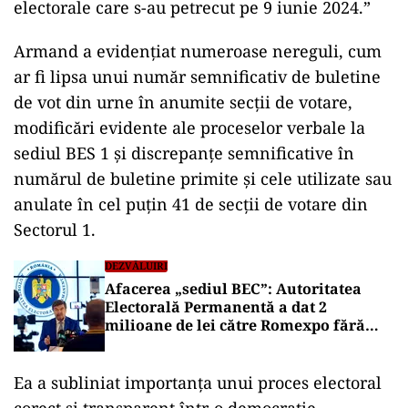
electorale care s-au petrecut pe 9 iunie 2024.”
Armand a evidențiat numeroase nereguli, cum
ar fi lipsa unui număr semnificativ de buletine
de vot din urne în anumite secții de votare,
modificări evidente ale proceselor verbale la
sediul BES 1 și discrepanțe semnificative în
numărul de buletine primite și cele utilizate sau
anulate în cel puțin 41 de secții de votare din
Sectorul 1.
DEZVĂLUIRI
Afacerea „sediul BEC”: Autoritatea
Electorală Permanentă a dat 2
milioane de lei către Romexpo fără
aprobare bugetară!
Ea a subliniat importanța unui proces electoral