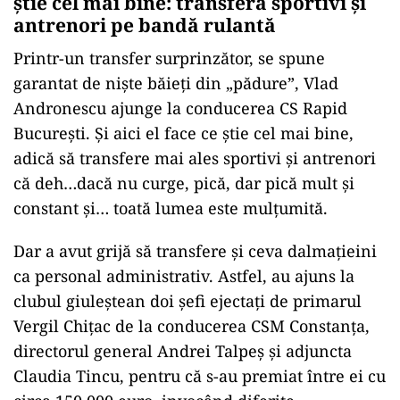
știe cel mai bine: transferă sportivi și
antrenori pe bandă rulantă
Printr-un transfer surprinzător, se spune
garantat de niște băieți din „pădure”, Vlad
Andronescu ajunge la conducerea CS Rapid
București. Și aici el face ce știe cel mai bine,
adică să transfere mai ales sportivi și antrenori
că deh…dacă nu curge, pică, dar pică mult și
constant și… toată lumea este mulțumită.
Dar a avut grijă să transfere și ceva dalmațieini
ca personal administrativ. Astfel, au ajuns la
clubul giuleștean doi șefi ejectați de primarul
Vergil Chițac de la conducerea CSM Constanța,
directorul general Andrei Talpeș și adjuncta
Claudia Tincu, pentru că s-au premiat între ei cu