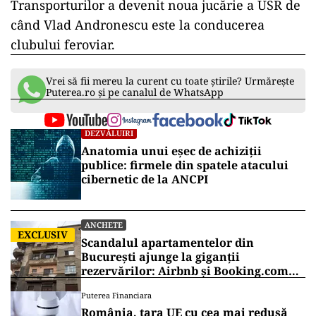
Transporturilor a devenit noua jucărie a USR de
când Vlad Andronescu este la conducerea
clubului feroviar.
Vrei să fii mereu la curent cu toate știrile? Urmărește
Puterea.ro și pe canalul de WhatsApp
DEZVĂLUIRI
Anatomia unui eșec de achiziții
publice: firmele din spatele atacului
cibernetic de la ANCPI
ANCHETE
EXCLUSIV
Scandalul apartamentelor din
București ajunge la giganții
rezervărilor: Airbnb și Booking.com
anunță măsuri și cer respectarea legii
Puterea Financiara
România, țara UE cu cea mai redusă