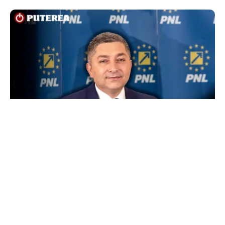
POLITICĂ
Alin Tișe atacă frontal conducerea PNL:
„România a devenit coșul de gunoi al
investitorilor”
TOS
Politica Cookies
Protecția Datelor Personale
Despre Noi
Publicitate
Echipa