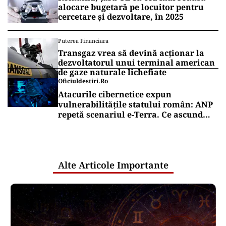
alocare bugetară pe locuitor pentru
cercetare și dezvoltare, în 2025
Puterea Financiara
Transgaz vrea să devină acționar la
dezvoltatorul unui terminal american
de gaze naturale lichefiate
Oficiuldestiri.ro
Atacurile cibernetice expun
vulnerabilitățile statului român: ANP
repetă scenariul e‑Terra. Ce ascund
comunicările oficiale și cine răspunde
pentru mentenanța IT a instituțiilor
publice
Alte Articole Importante