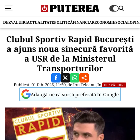
DEZVALUIRI
ACTUALITATE
POLITICĂ
FINANCIAR
ECONOMIE
SOCIAL
OPIN
Clubul Sportiv Rapid București
a ajuns noua sinecură favorită
a USR de la Ministerul
Transporturilor
Publicat: 01 feb. 2026, 11:50, de
Ion Teleanu
, în
DEZVĂLUIRI
Adaugă-ne ca sursă preferată în Google