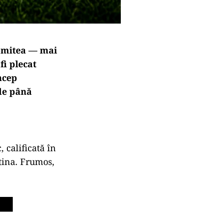
romitea — mai
fi plecat
ncep
nde până
 calificată în
ntina. Frumos,