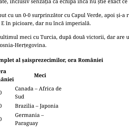
e, inclusiv senzația că echipa încă nu știe exact ce 
ut cu un 0-0 surprinzător cu Capul Verde, apoi și-a r
 E în picioare, dar nu încă imperială.
ultimul meci cu Turcia, după două victorii, dar are 
osnia-Herțegovina.
plet al șaisprezecimilor, ora României
ra
Meci
âniei
Canada – Africa de
0
Sud
0
Brazilia – Japonia
Germania –
0
Paraguay