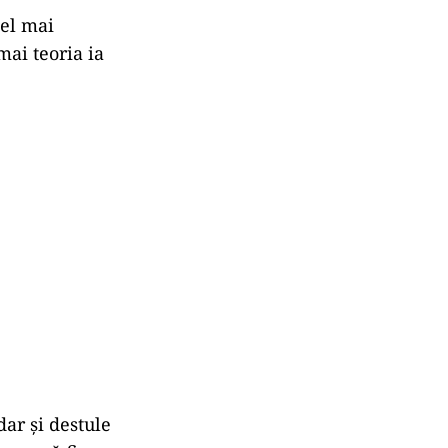
cel mai
mai teoria ia
dar și destule