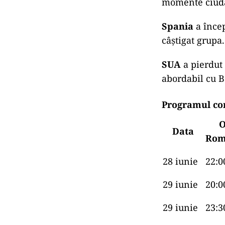
momente ciudat
Spania
a încep
câștigat grupa.
SUA
a pierdut 
abordabil cu B
Programul com
O
Data
Rom
28 iunie
22:0
29 iunie
20:0
29 iunie
23:3