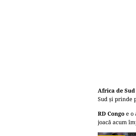
Africa de Sud
Sud și prinde 
RD Congo
e o 
joacă acum împ
SPO