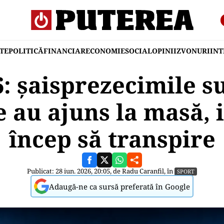
TE
POLITICĂ
FINANCIAR
ECONOMIE
SOCIAL
OPINII
ZVONURI
IN
: șaisprezecimile su
e au ajuns la masă, i
încep să transpire
Publicat: 28 iun. 2026, 20:05, de
Radu Caranfil
, în
SPORT
Adaugă-ne ca sursă preferată în Google