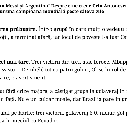
an Messi și Argentina! Despre cine crede Crin Antonescu
cununa campioană mondială peste câteva zile
rea prăbușire.
Într-o grupă în care mulți o vedeau c
ii, a terminat afară, iar locul de poveste l-a luat C
ă
el mai tare.
Trei victorii din trei, atac feroce, Mba
assisturi, Dembélé tot cu patru goluri, Olise în rol de 
zire, e avertisment.
ut fără crize majore, a câștigat grupa la golaveraj în
în față. Nu e un culoar moale, dar Brazilia pare în gr
bil pe hârtie: trei victorii, golaveraj 6-0, niciun gol 
ca în meciul cu Ecuador.