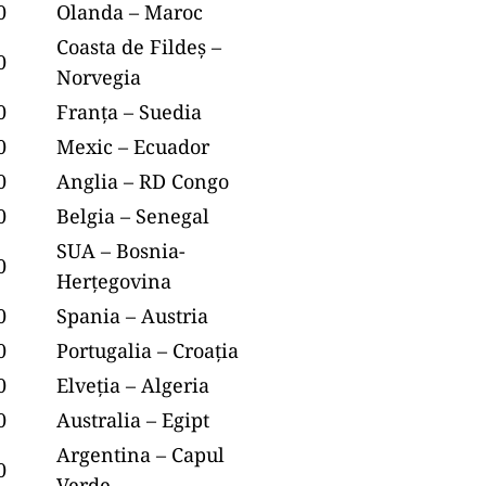
0
Olanda – Maroc
Coasta de Fildeș –
0
Norvegia
0
Franța – Suedia
0
Mexic – Ecuador
0
Anglia – RD Congo
0
Belgia – Senegal
SUA – Bosnia-
0
Herțegovina
0
Spania – Austria
0
Portugalia – Croația
0
Elveția – Algeria
0
Australia – Egipt
Argentina – Capul
0
Verde