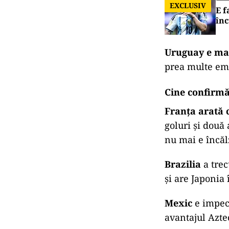
EXCLUSIV
E f
în
Uruguay e ma
prea multe emoț
Cine confirm
Franța arată c
goluri și două 
nu mai e încăl
Brazilia
a trec
și are Japonia 
Mexic
e impeca
avantajul Azte