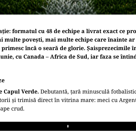
ție: formatul cu 48 de echipe a livrat exact ce p
 multe povești, mai multe echipe care înainte ar 
 primesc încă o seară de glorie. Șaisprezecimile î
iunie, cu Canada – Africa de Sud, iar faza se înti
ze
 e Capul Verde.
Debutantă, țară minusculă fotbalistic,
torii și trimisă direct în vitrina mare: meci cu Arge
ape crud.
Play