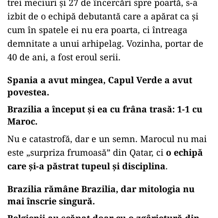
ad
Cea mai mare pocnitură de început rămâne,
fără discuție, Spania – Capul Verde 0-0.
Campioana europeană, cu posesie cât pentru
trei meciuri și 27 de încercări spre poartă, s-a
izbit de o echipă debutantă care a apărat ca și
cum în spatele ei nu era poarta, ci întreaga
demnitate a unui arhipelag. Vozinha, portar de
40 de ani, a fost eroul serii.