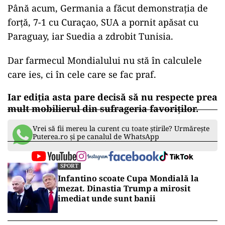
mondial, poate vorbi despre posesie, pressing și
construcție, dar tabela rămâne un martor cinic.
Arabia Saudită a mai stricat o dată liniștea
greilor, după lecția dată Argentinei în 2022.
Mai avem Olanda – Japonia 2-2, alt rezultat care
spune ceva despre Mondialul extins: diferențele
nu dispar, dar se subțiază.
Echipele considerate „de plan secund” nu mai
vin să ceară autografe. Vin să rupă puncte.
Până acum, Germania a făcut demonstrația de
forță, 7-1 cu Curaçao, SUA a pornit apăsat cu
Paraguay, iar Suedia a zdrobit Tunisia.
Dar farmecul Mondialului nu stă în calculele
care ies, ci în cele care se fac praf.