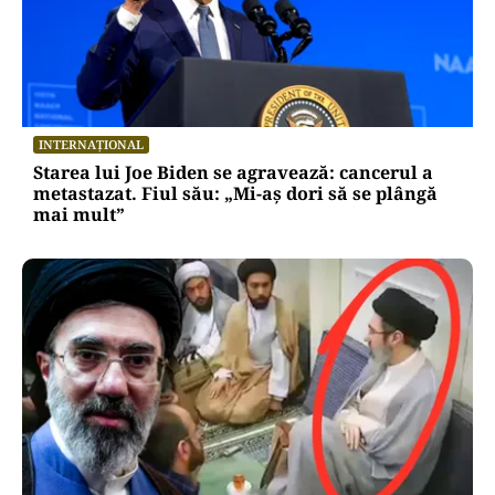
SĂNĂTATE
Seva de smochin: lucruri pe care nu le știai
despre lichidul alb din ramuri. Ce spun studiile
despre beneficiile ei
INTERNAȚIONAL