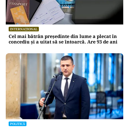
METEO
Val de căldură extremă în România. Cupolă de
foc în toată țara și temperaturi de peste 38 de
grade
INTERNAȚIONAL
Cel mai bătrân președinte din lume a plecat în
concediu și a uitat să se întoarcă. Are 93 de ani