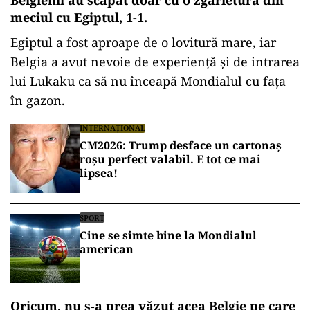
Spania a avut mingea, Capul Verde a avut
povestea.
Brazilia a început și ea cu frâna trasă: 1-1 cu
Maroc.
Nu e catastrofă, dar e un semn. Marocul nu mai
este „surpriza frumoasă” din Qatar, ci
o echipă
care și-a păstrat tupeul și disciplina
.
Brazilia rămâne Brazilia, dar mitologia nu
mai înscrie singură.
Belgienii au scăpat doar cu o zgârietură din
meciul cu Egiptul, 1-1.
Egiptul a fost aproape de o lovitură mare, iar
Belgia a avut nevoie de experiență și de intrarea
lui Lukaku ca să nu înceapă Mondialul cu fața
în gazon.