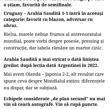
INTERNAȚIONAL
CM2026: Trump desface un cartonaș
roșu perfect valabil. E tot ce mai
lipsea!
SPORT
Cine se simte bine la Mondialul
american
Oricum, nu s-a prea văzut acea Belgie pe care
o știam, favorită de semifinale.
Uruguay – Arabia Saudită 1-1 intră în aceeași
categorie: favorit cu blazon, adversar cu
obraz.
Bielsa, marele nebun frumos al antrenoratului