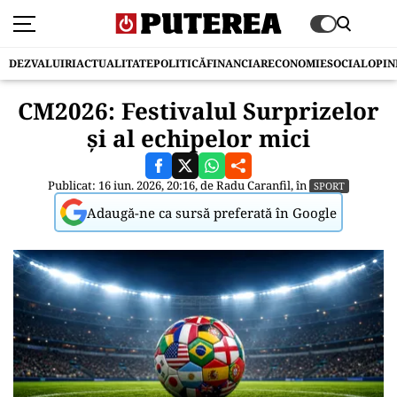
DEZVALUIRI
ACTUALITATE
POLITICĂ
FINANCIAR
ECONOMIE
SOCIAL
OPIN
CM2026: Festivalul Surprizelor
și al echipelor mici
Publicat: 16 iun. 2026, 20:16, de
Radu Caranfil
, în
SPORT
Adaugă-ne ca sursă preferată în Google