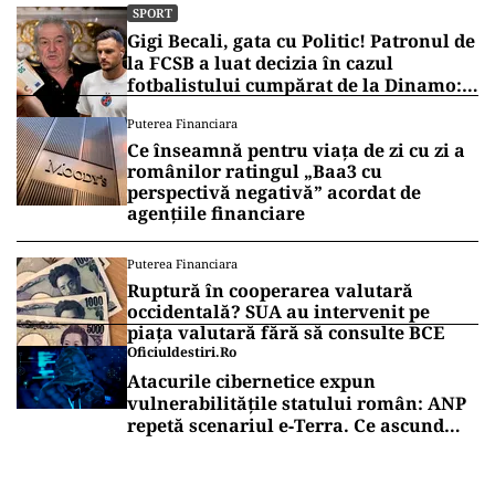
Iar ediția asta pare decisă să nu respecte prea
mult mobilierul din sufrageria favoriților.
Vrei să fii mereu la curent cu toate știrile? Urmărește
Puterea.ro și pe canalul de WhatsApp
SPORT
Infantino scoate Cupa Mondială la
mezat. Dinastia Trump a mirosit
imediat unde sunt banii
SPORT
Gigi Becali, gata cu Politic! Patronul de
la FCSB a luat decizia în cazul
fotbalistului cumpărat de la Dinamo:
„Fac curățenie! Nu e de echipa asta”
Puterea Financiara
Ce înseamnă pentru viața de zi cu zi a