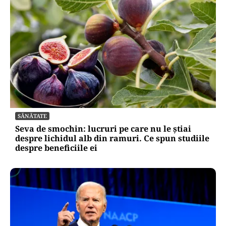
ACTUALITATE
Ambulanță atacată în Cluj de un grup înarmat
cu topoare. Șoferul, operat de urgență după ce
i-a intrat sticlă în ochi