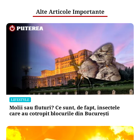
românilor ratingul „Baa3 cu
perspectivă negativă” acordat de
agențiile financiare
Puterea Financiara
Ruptură în cooperarea valutară
occidentală? SUA au intervenit pe
piața valutară fără să consulte BCE
Oficiuldestiri.ro
Atacurile cibernetice expun
vulnerabilitățile statului român: ANP
repetă scenariul e‑Terra. Ce ascund
comunicările oficiale și cine răspunde
pentru mentenanța IT a instituțiilor
publice
Alte Articole Importante