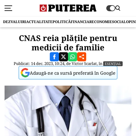
DEZVALUIRI
ACTUALITATE
POLITICĂ
FINANCIAR
ECONOMIE
SOCIAL
OPIN
CNAS reia plățile pentru
medicii de familie
Publicat: 14 dec. 2023, 10:24, de
Victor Scarlat
, în
ESENȚIAL
Adaugă-ne ca sursă preferată în Google