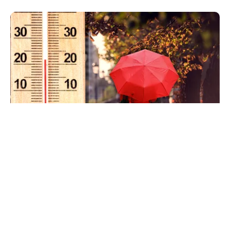
METEO
Când scad temperaturile în București sub 25 de
grade. Ce arată prognoza pentru septembrie
2026
TOS
Politica Cookies
Protecția Datelor Personale
Despre Noi
Publicitate
Echipa