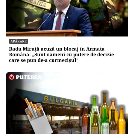
APĂRARE
Radu Miruță acuză un blocaj în Armata
Română: „Sunt oameni cu putere de decizie
care se pun de-a curmezișul”