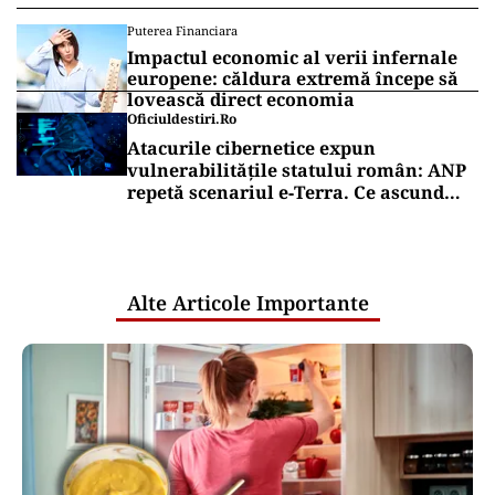
Puterea Financiara
Impactul economic al verii infernale
europene: căldura extremă începe să
lovească direct economia
Oficiuldestiri.ro
Atacurile cibernetice expun
vulnerabilitățile statului român: ANP
repetă scenariul e‑Terra. Ce ascund
comunicările oficiale și cine răspunde
pentru mentenanța IT a instituțiilor
publice
Alte Articole Importante