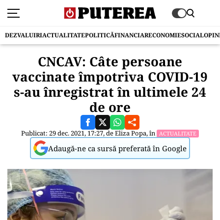
DEZVALUIRI
ACTUALITATE
POLITICĂ
FINANCIAR
ECONOMIE
SOCIAL
OPIN
CNCAV: Câte persoane
vaccinate împotriva COVID-19
s-au înregistrat în ultimele 24
de ore
Publicat: 29 dec. 2021, 17:27, de
Eliza Popa
, în
ACTUALITATE
Adaugă-ne ca sursă preferată în Google