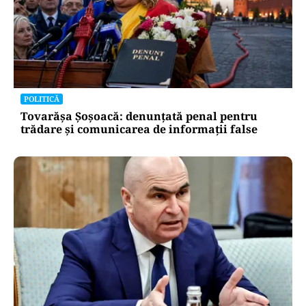
POLITICĂ
Tovarășa Șoșoacă: denunțată penal pentru
trădare și comunicarea de informații false