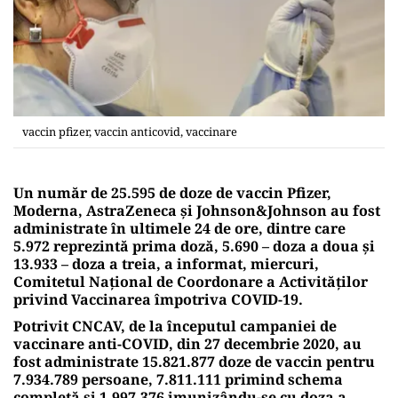
vaccin pfizer, vaccin anticovid, vaccinare
Un număr de 25.595 de doze de vaccin Pfizer,
Moderna, AstraZeneca şi Johnson&Johnson au fost
administrate în ultimele 24 de ore, dintre care
5.972 reprezintă prima doză, 5.690 – doza a doua şi
13.933 – doza a treia, a informat, miercuri,
Comitetul Naţional de Coordonare a Activităţilor
privind Vaccinarea împotriva COVID-19.
Potrivit CNCAV, de la începutul campaniei de
vaccinare anti-COVID, din 27 decembrie 2020, au
fost administrate 15.821.877 doze de vaccin pentru
7.934.789 persoane, 7.811.111 primind schema
completă şi 1.997.376 imunizându-se cu doza a