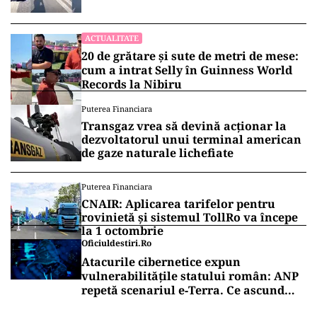
„Am căzut în groapa asta”
ACTUALITATE
20 de grătare și sute de metri de mese:
cum a intrat Selly în Guinness World
Records la Nibiru
Puterea Financiara
Transgaz vrea să devină acționar la
dezvoltatorul unui terminal american
de gaze naturale lichefiate
Puterea Financiara
CNAIR: Aplicarea tarifelor pentru
rovinietă și sistemul TollRo va începe
la 1 octombrie
Oficiuldestiri.ro
Atacurile cibernetice expun
vulnerabilitățile statului român: ANP
repetă scenariul e‑Terra. Ce ascund
comunicările oficiale și cine răspunde