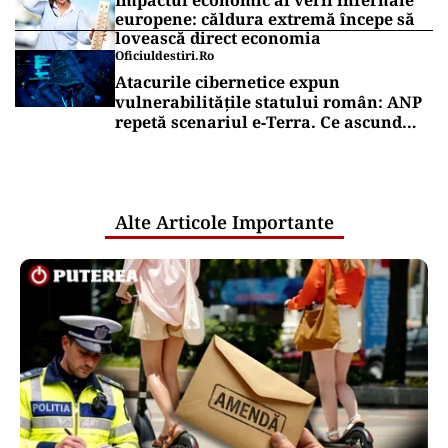
Impactul economic al verii infernale
europene: căldura extremă începe să
lovească direct economia
Oficiuldestiri.ro
Atacurile cibernetice expun
vulnerabilitățile statului român: ANP
repetă scenariul e‑Terra. Ce ascund
comunicările oficiale și cine răspunde
pentru mentenanța IT a instituțiilor
publice
Alte Articole Importante