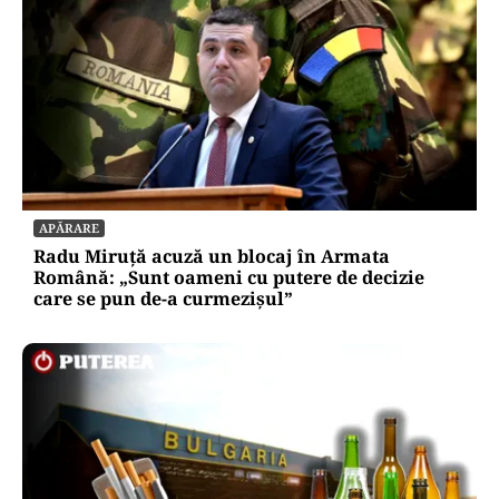
APĂRARE
Radu Miruță acuză un blocaj în Armata
Română: „Sunt oameni cu putere de decizie
care se pun de-a curmezișul”