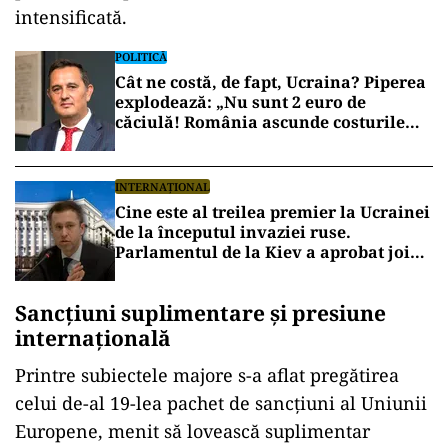
intensificată.
POLITICĂ
Cât ne costă, de fapt, Ucraina? Piperea
explodează: „Nu sunt 2 euro de
căciulă! România ascunde costurile
reale”
INTERNAȚIONAL
Cine este al treilea premier la Ucrainei
de la începutul invaziei ruse.
Parlamentul de la Kiev a aprobat joi
numirea lui Serhii Korețki
Sancțiuni suplimentare și presiune
internațională
Printre subiectele majore s-a aflat pregătirea
celui de-al 19-lea pachet de sancțiuni al Uniunii
Europene, menit să lovească suplimentar