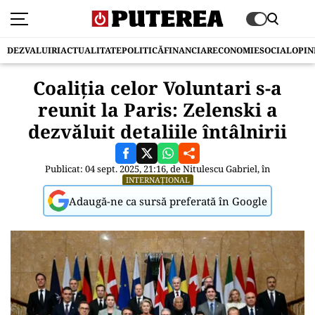
DEZVALUIRI
ACTUALITATE
POLITICĂ
FINANCIAR
ECONOMIE
SOCIAL
OPIN
Coaliția celor Voluntari s-a
reunit la Paris: Zelenski a
dezvăluit detaliile întâlnirii
Publicat: 04 sept. 2025, 21:16, de
Nitulescu Gabriel
, în
INTERNAȚIONAL
Adaugă-ne ca sursă preferată în Google