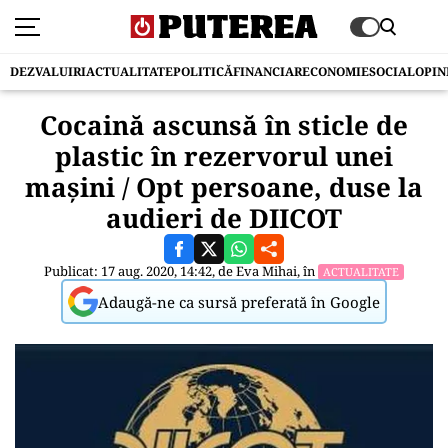
DEZVALUIRI
ACTUALITATE
POLITICĂ
FINANCIAR
ECONOMIE
SOCIAL
OPIN
Cocaină ascunsă în sticle de
plastic în rezervorul unei
maşini / Opt persoane, duse la
audieri de DIICOT
Publicat: 17 aug. 2020, 14:42, de
Eva Mihai
, în
ACTUALITATE
Adaugă-ne ca sursă preferată în Google