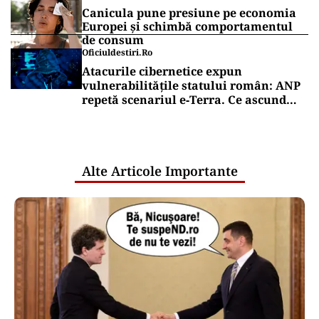
Canicula pune presiune pe economia
Europei și schimbă comportamentul
de consum
Oficiuldestiri.ro
Atacurile cibernetice expun
vulnerabilitățile statului român: ANP
repetă scenariul e‑Terra. Ce ascund
comunicările oficiale și cine răspunde
pentru mentenanța IT a instituțiilor
publice
Alte Articole Importante