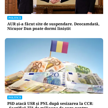
POLITICĂ
AUR și-a făcut site de suspendare. Deocamdată,
Nicușor Dan poate dormi liniștit
POLITICĂ
PSD atacă USR și PNL după sesizarea la CCR:
„Sacrifică 771 de milioane de euro pentru