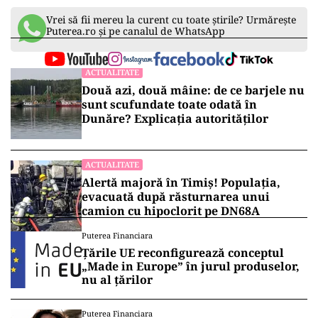
Vrei să fii mereu la curent cu toate știrile? Urmărește
Puterea.ro și pe canalul de WhatsApp
ACTUALITATE
Două azi, două mâine: de ce barjele nu
sunt scufundate toate odată în
Dunăre? Explicația autorităților
ACTUALITATE
Alertă majoră în Timiș! Populația,
evacuată după răsturnarea unui
camion cu hipoclorit pe DN68A
Puterea Financiara
Țările UE reconfigurează conceptul
„Made in Europe” în jurul produselor,
nu al țărilor
Puterea Financiara