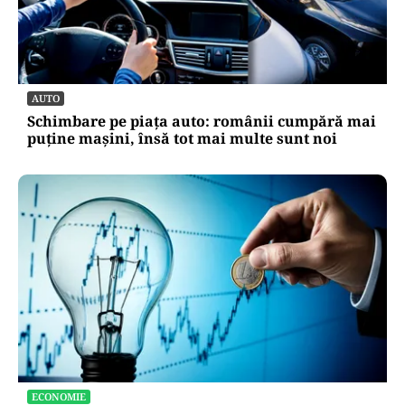
SĂNĂTATE
Cât costă să-ți salvezi câinele sau pisica în
România
AUTO
Schimbare pe piața auto: românii cumpără mai