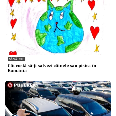
Bonificația de 3% pentru firme va fi
acordată automat. Ministerul
Finanțelor elimină cererile și
documentele suplimentare
Oficiuldestiri.ro
Atacurile cibernetice expun
vulnerabilitățile statului român: ANP
repetă scenariul e‑Terra. Ce ascund
comunicările oficiale și cine răspunde
pentru mentenanța IT a instituțiilor
publice
Alte Articole Importante