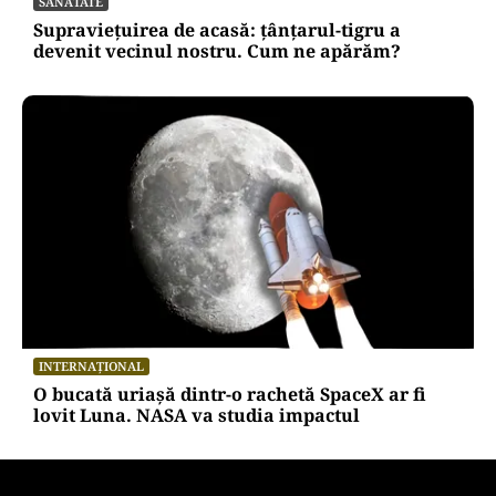
demnitarilor a inflamat dezbaterile
SĂNĂTATE
Supraviețuirea de acasă: țânțarul-tigru a
devenit vecinul nostru. Cum ne apărăm?