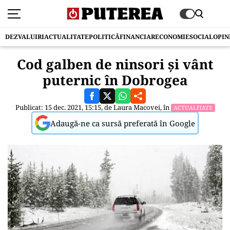
DEZVALUIRI
ACTUALITATE
POLITICĂ
FINANCIAR
ECONOMIE
SOCIAL
OPIN
Cod galben de ninsori și vânt
puternic în Dobrogea
Publicat: 15 dec. 2021, 15:15, de
Laura Macovei
, în
ACTUALITATE
Adaugă-ne ca sursă preferată în Google