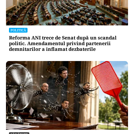
POLITICĂ
Mesia și trădarea leului: Călin Georgescu a
intrat cu colțul capului în politica monetară
POLITICĂ
Reforma ANI trece de Senat după un scandal
politic. Amendamentul privind partenerii