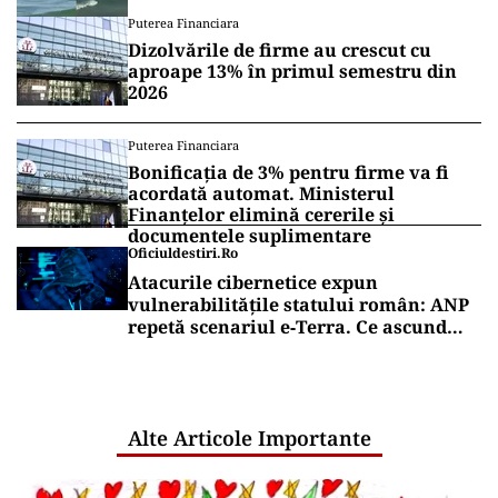
Vrei să fii mereu la curent cu toate știrile? Urmărește
Puterea.ro și pe canalul de WhatsApp
ACTUALITATE
Operațiunea de pe Dunăre întârzie.
Scufundarea barjelor amânată pentru
joi. Reactorul 2 depinde de succesul
intervenției
ACTUALITATE
Alertă pe litoral: o dronă a fost scoasă
din apă lângă o plajă din Mamaia
Puterea Financiara
Dizolvările de firme au crescut cu
aproape 13% în primul semestru din
2026
Puterea Financiara