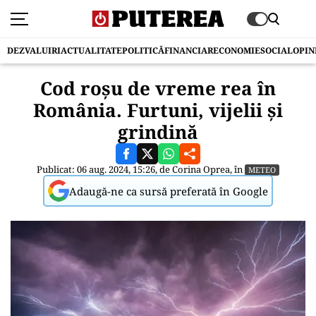
DEZVALUIRI
ACTUALITATE
POLITICĂ
FINANCIAR
ECONOMIE
SOCIAL
OPIN
Cod roșu de vreme rea în
România. Furtuni, vijelii și
grindină
Publicat: 06 aug. 2024, 15:26, de
Corina Oprea
, în
METEO
Adaugă-ne ca sursă preferată în Google