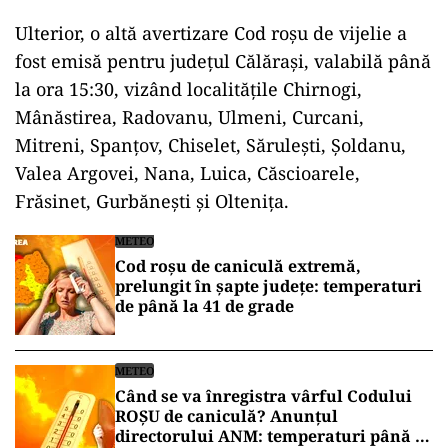
Ulterior, o altă avertizare Cod roșu de vijelie a
fost emisă pentru județul Călărași, valabilă până
la ora 15:30, vizând localitățile Chirnogi,
Mânăstirea, Radovanu, Ulmeni, Curcani,
Mitreni, Spanțov, Chiselet, Sărulești, Șoldanu,
Valea Argovei, Nana, Luica, Căscioarele,
Frăsinet, Gurbănești și Oltenița.
METEO
Cod roșu de caniculă extremă,
prelungit în șapte județe: temperaturi
de până la 41 de grade
METEO
Când se va înregistra vârful Codului
ROȘU de caniculă? Anunțul
directorului ANM: temperaturi până la