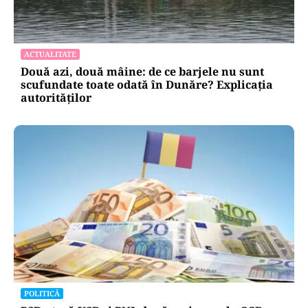
ACTUALITATE
Două azi, două mâine: de ce barjele nu sunt
scufundate toate odată în Dunăre? Explicația
autorităților
POLITICĂ