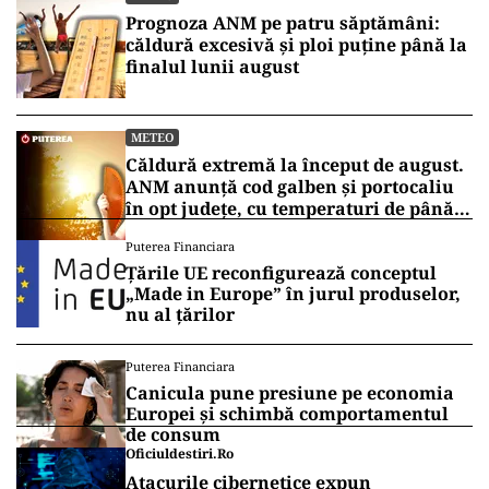
Prognoza ANM pe patru săptămâni:
căldură excesivă și ploi puține până la
finalul lunii august
METEO
Căldură extremă la început de august.
ANM anunță cod galben și portocaliu
în opt județe, cu temperaturi de până
la 39°C
Puterea Financiara
Țările UE reconfigurează conceptul
„Made in Europe” în jurul produselor,
nu al țărilor
Puterea Financiara
Canicula pune presiune pe economia
Europei și schimbă comportamentul
de consum
Oficiuldestiri.ro
Atacurile cibernetice expun