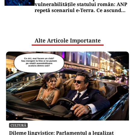
vulnerabilitățile statului român: ANP
repetă scenariul e‑Terra. Ce ascund
comunicările oficiale și cine răspunde
pentru mentenanța IT a instituțiilor
publice
Alte Articole Importante
CULTURĂ
Dileme lingvistice: Parlamentul a legalizat