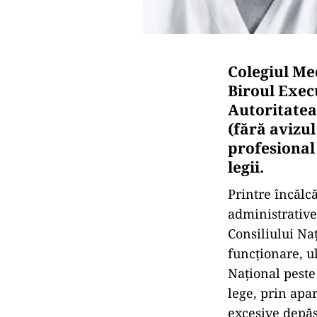
Colegiul Me
Biroul Exec
Autoritatea
(fără avizul
profesional 
legii.
Printre încălcă
administrative
Consiliului Na
funcționare, ul
Național peste
lege, prin apar
excesive depăș