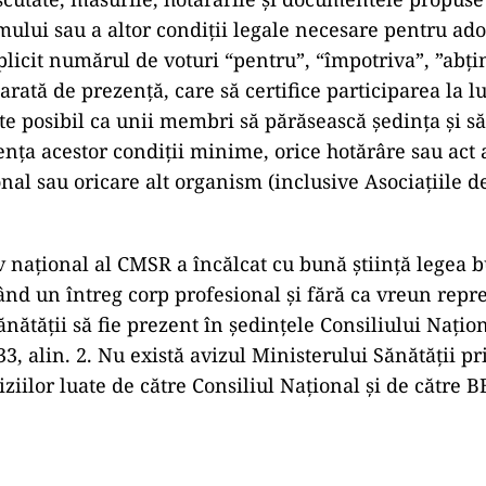
mului sau a altor condiții legale necesare pentru ad
plicit numărul de voturi “pentru”, “împotriva”, ”abțin
rată de prezență, care să certifice participarea la l
ste posibil ca unii membri să părăsească ședința și s
sența acestor condiții minime, orice hotărâre sau act
nal sau oricare alt organism (inclusive Asociațiile de
v național al CMSR a încălcat cu bună știință legea 
ând un întreg corp profesional și fără ca vreun repr
nătății să fie prezent în ședințele Consiliului Naționa
 533, alin. 2. Nu există avizul Ministerului Sănătății p
iziilor luate de către Consiliul Național și de către 