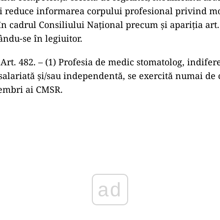
i reduce informarea corpului profesional privind mo
în cadrul Consiliului Național precum și apariția art.
ndu-se în legiuitor.
Art. 482. – (1) Profesia de medic stomatolog, indife
 salariată și/sau independentă, se exercită numai de 
embri ai CMSR.
Play