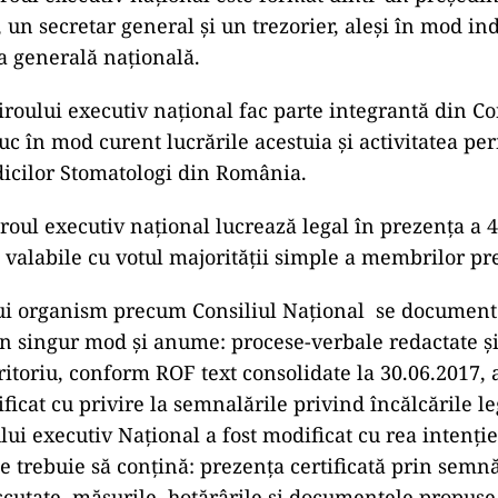
 un secretar general și un trezorier, aleși în mod in
 generală națională.
roului executiv național fac parte integrantă din Co
uc în mod curent lucrările acestuia și activitatea p
icilor Stomatologi din România.
Biroul executiv național lucrează legal în prezența a
ii valabile cu votul majorității simple a membrilor pr
nui organism precum Consiliul Național se document
-un singur mod și anume: procese-verbale redactate și
ritoriu, conform ROF text consolidate la 30.06.2017, ar
ificat cu privire la semnalările privind încălcările le
ui executiv Național a fost modificat cu rea intenție
e trebuie să conțină: prezența certificată prin semnă
cutate, măsurile, hotărârile și documentele propuse