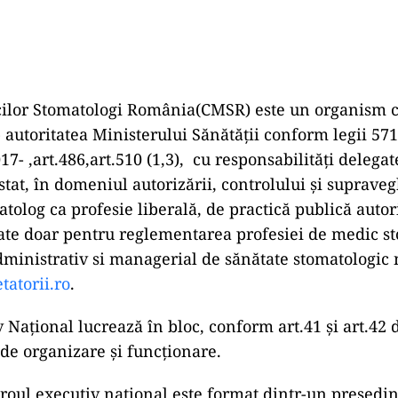
ilor Stomatologi România(CMSR) este un organism c
 autoritatea Ministerului Sănătății conform legii 571/
017- ,art.486,art.510 (1,3), cu responsabilități delegat
stat, în domeniul autorizării, controlului și supraveg
tolog ca profesie liberală, de practică publică autor
gate doar pentru reglementarea profesiei de medic s
dministrativ si managerial de sănătate stomatologic 
tatorii.ro
.
 Național lucrează în bloc, conform art.41 și art.42 
e organizare și funcționare.
Biroul executiv național este format dintr-un președint