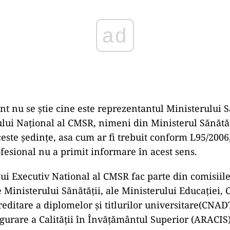
ad
t nu se știe cine este reprezentantul Ministerului S
ului Național al CMSR, nimeni din Ministerul Sănătăț
ceste ședințe, asa cum ar fi trebuit conform L95/2006, 
ofesional nu a primit informare în acest sens.
i Executiv National al CMSR fac parte din comisiil
e Ministerului Sănătății, ale Ministerului Educației, 
reditare a diplomelor și titlurilor universitare(CNA
urare a Calității în Învățământul Superior (ARACIS)