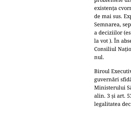
existența cvor
de mai sus. Ex
Semnarea, sepa
a deciziilor (e
la vot ). În ab
Consiliul Națio
nul.
Biroul Executi
guvernări sfid
Ministerului Să
alin. 3 și art.
legalitatea dec