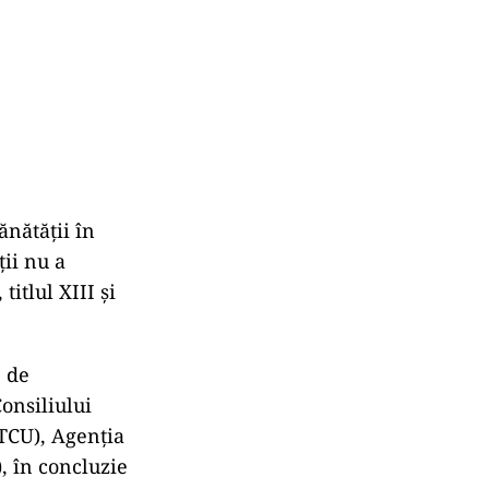
ănătății în
ii nu a
titlul XIII și
e de
Consiliului
DTCU), Agenția
, în concluzie