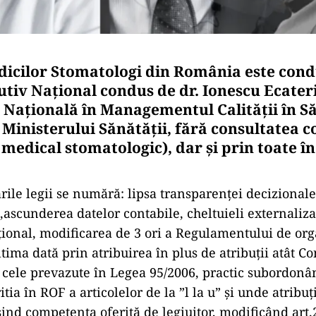
dicilor Stomatologi din România este cond
utiv Național condus de dr. Ionescu Ecater
 Națională în Managementul Calității în S
 Ministerului Sănătății, fără consultatea c
medical stomatologic), dar și prin toate în
rile legii se numără: lipsa transparenței decizionale,
,ascunderea datelor contabile, cheltuieli externaliza
țional, modificarea de 3 ori a Regulamentului de org
tima dată prin atribuirea în plus de atribuții atât Co
 cele prevazute în Legea 95/2006, practic subordonâ
itia în ROF a articolelor de la ”l la u” și unde atribuț
ind competența oferită de legiuitor, modificând art.2