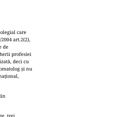
olegial care
2004 art.2(2),
e de
herii profesiei
izată, deci cu
tomatolog și nu
național,
din
e, trei