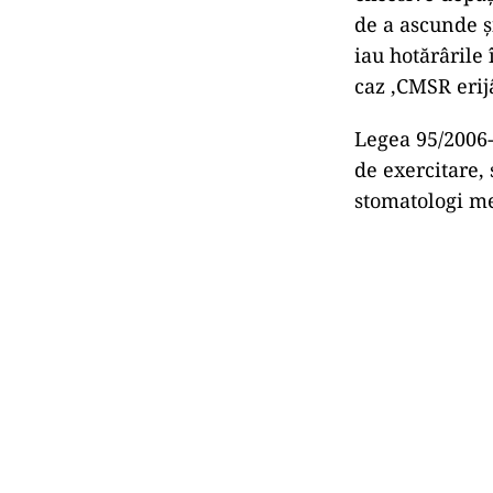
de a ascunde ș
iau hotărârile 
caz ,CMSR erijâ
Legea 95/2006-
de exercitare,
stomatologi m