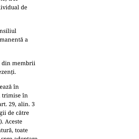
dividual de
nsiliul
ermanentă a
 4 din membrii
ezenți.
ează în
 trimise în
t. 29, alin. 3
gii de către
). Aceste
tură, toate
 spre adoptare,