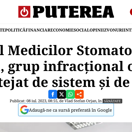
TE
POLITICĂ
FINANCIAR
ECONOMIE
SOCIAL
OPINII
ZVONURI
IN
l Medicilor Stomato
 grup infracțional 
ejat de sistem și de
Publicat: 08 iul. 2023, 08:55, de
Vlad Stefan Orjan
, în
SĂNĂTATE
Adaugă-ne ca sursă preferată în Google