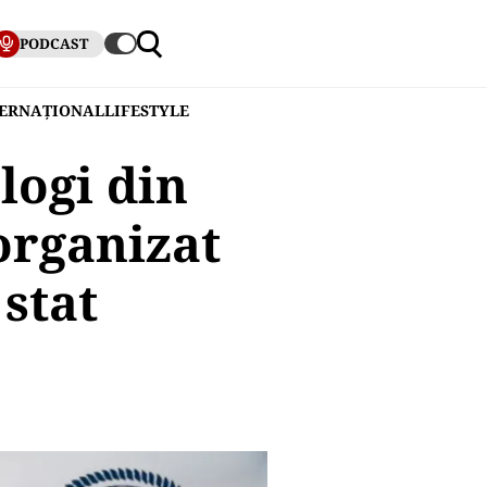
PODCAST
TERNAȚIONAL
LIFESTYLE
logi din
organizat
 stat