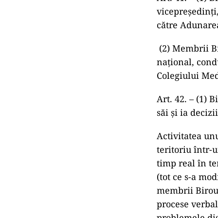
vicepreședinți,
către Adunarea
(2) Membrii Bi
național, cond
Colegiului Med
Art. 42. – (1) 
săi și ia deciz
Activitatea u
teritoriu într
timp real în te
(tot ce s-a mod
membrii Biroul
procese verbal
problemele dis