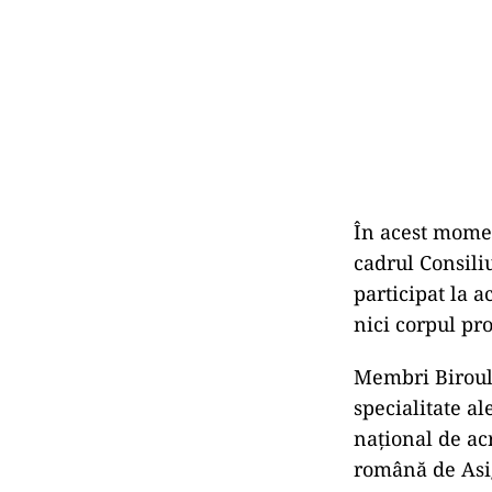
În acest momen
cadrul Consili
participat la a
nici corpul pr
Membri Biroulu
specialitate al
național de ac
română de Asig