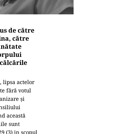
us de către
ina, către
ănătate
orpului
călcările
 lipsa actelor
te fără votul
anizare și
nsiliului
nd această
iile sunt
9 (3) in scopul