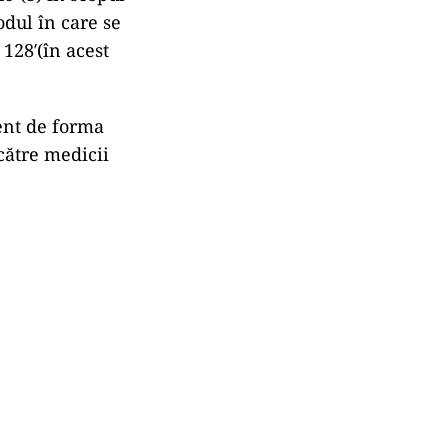
dul în care se
 128′(în acest
rent de forma
către medicii