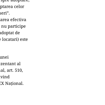
optarea celor
eri”.
uarea efectiva
ă nu participe
 adoptat de
 locatari) este
bunei
ezentant al
l, art. 510,
rivind
BEX Național.