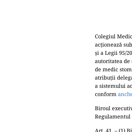
Colegiul Medic
acționează sub
și a Legii 95/2
autoritatea de 
de medic stoma
atribuții dele
a sistemului a
conform
anche
Biroul executiv
Regulamentul d
Art. 41. – (1) 