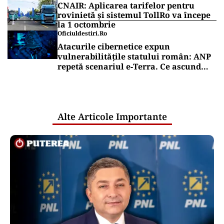
CNAIR: Aplicarea tarifelor pentru
rovinietă și sistemul TollRo va începe
la 1 octombrie
Oficiuldestiri.ro
Atacurile cibernetice expun
vulnerabilitățile statului român: ANP
repetă scenariul e‑Terra. Ce ascund
comunicările oficiale și cine răspunde
pentru mentenanța IT a instituțiilor
publice
Alte Articole Importante