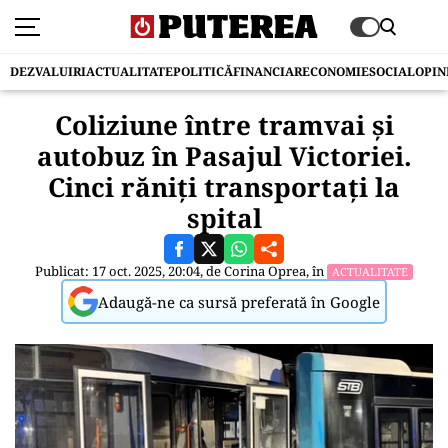
DEZVALUIRI
ACTUALITATE
POLITICĂ
FINANCIAR
ECONOMIE
SOCIAL
OPIN
Coliziune între tramvai și
autobuz în Pasajul Victoriei.
Cinci răniți transportați la
spital
Publicat: 17 oct. 2025, 20:04, de
Corina Oprea
, în
ACTUALITATE
Adaugă-ne ca sursă preferată în Google