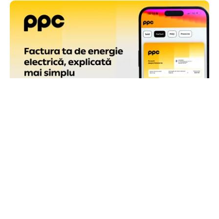
ACTUALITATE
Factura PPC are o pagină de sumar, cu toate
informațiile care contează la îndemână
TOS
Politica Cookies
Protecția Datelor Personale
Despre Noi
Publicitate
Echipa
© 2026, toate drepturile rezervate puterea.ro