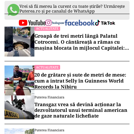
Vrei să fii mereu la curent cu toate știrile? Urmărește
Puterea.ro și pe canalul de WhatsApp
ACTUALITATE
Groapă de trei metri lângă Palatul
Cotroceni. O cântăreață a rămas cu
mașina blocata în mijlocul Capitalei:
„Am căzut în groapa asta”
ACTUALITATE
20 de grătare și sute de metri de mese:
cum a intrat Selly în Guinness World
Records la Nibiru
Puterea Financiara
Transgaz vrea să devină acționar la
dezvoltatorul unui terminal american
de gaze naturale lichefiate
Puterea Financiara