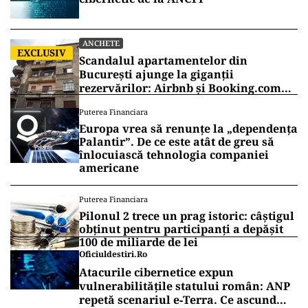
ANCHETE
EXCLUSIV
Scandalul apartamentelor din
București ajunge la giganții
rezervărilor: Airbnb și Booking.com
anunță măsuri și cer respectarea legii
Puterea Financiara
Europa vrea să renunțe la „dependența
Palantir”. De ce este atât de greu să
înlocuiască tehnologia companiei
americane
Puterea Financiara
Pilonul 2 trece un prag istoric: câștigul
obținut pentru participanți a depășit
100 de miliarde de lei
Oficiuldestiri.ro
Atacurile cibernetice expun
vulnerabilitățile statului român: ANP
repetă scenariul e‑Terra. Ce ascund