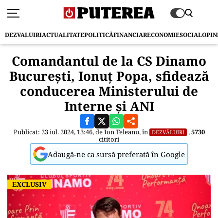
DEZVALUIRI
ACTUALITATE
POLITICĂ
FINANCIAR
ECONOMIE
SOCIAL
OPIN
Comandantul de la CS Dinamo
București, Ionuț Popa, sfidează
conducerea Ministerului de
Interne și ANI
Publicat: 23 iul. 2024, 13:46, de
Ion Teleanu
, în
,
5730
DEZVĂLUIRI
cititori
Adaugă-ne ca sursă preferată în Google
EXCLUSIV