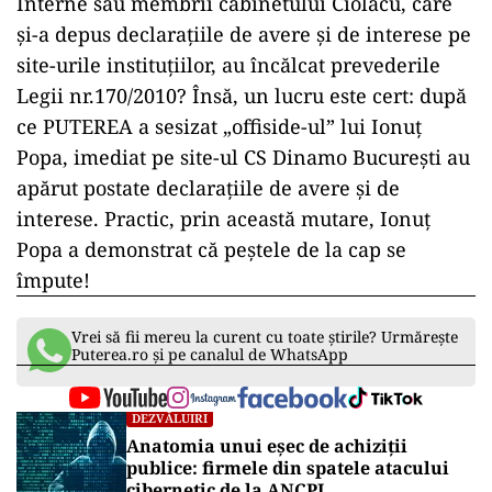
Interne sau membrii cabinetului Ciolacu, care
și-a depus declarațiile de avere și de interese pe
site-urile instituțiilor, au încălcat prevederile
Legii nr.170/2010? Însă, un lucru este cert: după
ce PUTEREA a sesizat „offiside-ul” lui Ionuț
Popa, imediat pe site-ul CS Dinamo București au
apărut postate declarațiile de avere și de
interese. Practic, prin această mutare, Ionuț
Popa a demonstrat că peștele de la cap se
împute!
Vrei să fii mereu la curent cu toate știrile? Urmărește
Puterea.ro și pe canalul de WhatsApp
DEZVĂLUIRI
Anatomia unui eșec de achiziții
publice: firmele din spatele atacului
cibernetic de la ANCPI