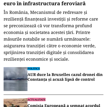
euro în infrastructura feroviară
În România, Mecanismul de redresare şi
rezilienţă finanţează investiţii şi reforme care
se preconizează că vor transforma profund
economia şi societatea acestei ţări. Printre
măsurile notabile se numără următoarele:
asigurarea tranziţiei către o economie verde,
sprijinirea tranziţiei digitale şi consolidarea
rezilienţei economice şi sociale.
POLITICĂ
AUR duce la Bruxelles cazul dronei din
Constanța și acuză lipsă de control
ACTUALITATE
Comisia Europeanã a semnat acordul