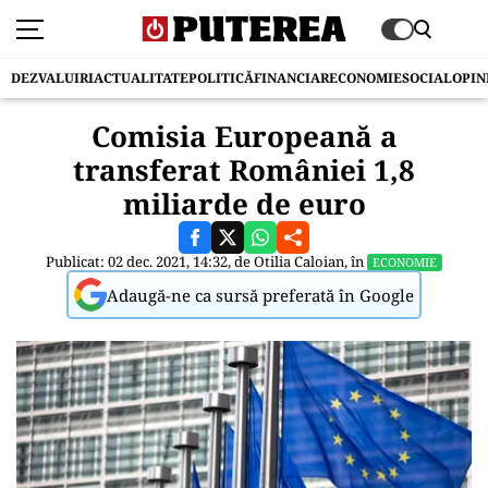
DEZVALUIRI
ACTUALITATE
POLITICĂ
FINANCIAR
ECONOMIE
SOCIAL
OPIN
Comisia Europeană a
transferat României 1,8
miliarde de euro
Publicat: 02 dec. 2021, 14:32, de
Otilia Caloian
, în
ECONOMIE
Adaugă-ne ca sursă preferată în Google