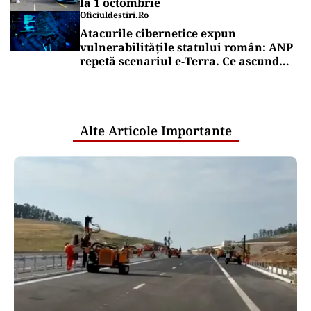
la 1 octombrie
Oficiuldestiri.ro
Atacurile cibernetice expun
vulnerabilitățile statului român: ANP
repetă scenariul e‑Terra. Ce ascund
comunicările oficiale și cine răspunde
pentru mentenanța IT a instituțiilor
publice
Alte Articole Importante