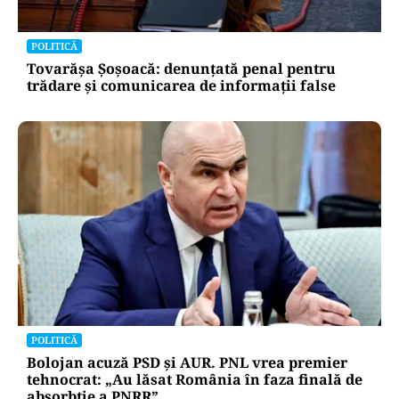
POLITICĂ
Tovarășa Șoșoacă: denunțată penal pentru
trădare și comunicarea de informații false
POLITICĂ
Bolojan acuză PSD și AUR. PNL vrea premier
tehnocrat: „Au lăsat România în faza finală de
absorbţie a PNRR”