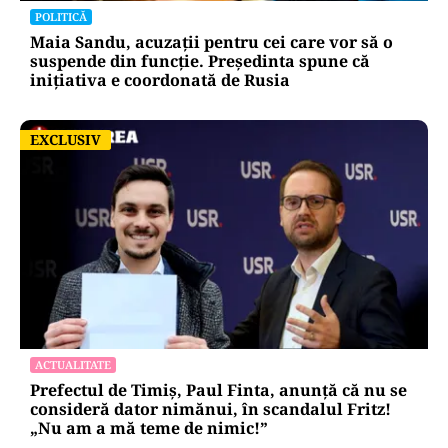
POLITICĂ
Maia Sandu, acuzații pentru cei care vor să o
suspende din funcție. Președinta spune că
inițiativa e coordonată de Rusia
EXCLUSIV
EXCLUSIV
ACTUALITATE
Prefectul de Timiș, Paul Finta, anunță că nu se
consideră dator nimănui, în scandalul Fritz!
„Nu am a mă teme de nimic!”