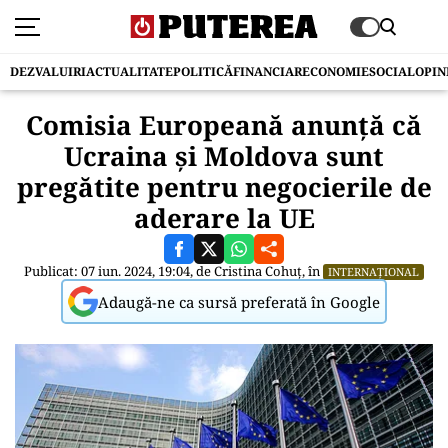
DEZVALUIRI
ACTUALITATE
POLITICĂ
FINANCIAR
ECONOMIE
SOCIAL
OPIN
Comisia Europeană anunță că
Ucraina și Moldova sunt
pregătite pentru negocierile de
aderare la UE
Publicat: 07 iun. 2024, 19:04, de
Cristina Cohuț
, în
INTERNAȚIONAL
Adaugă-ne ca sursă preferată în Google