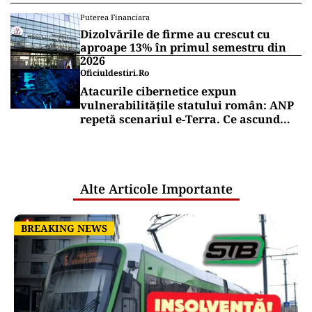
Puterea Financiara
Dizolvările de firme au crescut cu
aproape 13% în primul semestru din
2026
Oficiuldestiri.ro
Atacurile cibernetice expun
vulnerabilitățile statului român: ANP
repetă scenariul e‑Terra. Ce ascund
comunicările oficiale și cine răspunde
pentru mentenanța IT a instituțiilor
publice
Alte Articole Importante
BREAKING NEWS
BREAKING NEWS