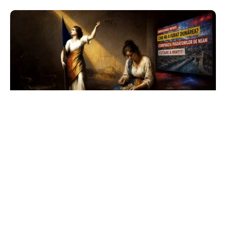
ANALIZĂ
Trei luni fără Guvern: România funcționează,
dar nu mai poate hotărî încotro merge
TOS
Politica Cookies
Protecția Datelor Personale
Despre Noi
Publicitate
Echipa