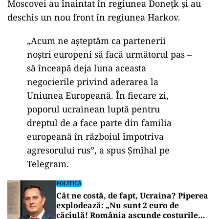
Moscovei au înaintat în regiunea Donețk și au
deschis un nou front în regiunea Harkov.
„Acum ne așteptăm ca partenerii
noștri europeni să facă următorul pas –
să înceapă deja luna aceasta
negocierile privind aderarea la
Uniunea Europeană. În fiecare zi,
poporul ucrainean luptă pentru
dreptul de a face parte din familia
europeană în războiul împotriva
agresorului rus”, a spus Șmîhal pe
Telegram.
POLITICĂ
Cât ne costă, de fapt, Ucraina? Piperea
explodează: „Nu sunt 2 euro de
căciulă! România ascunde costurile