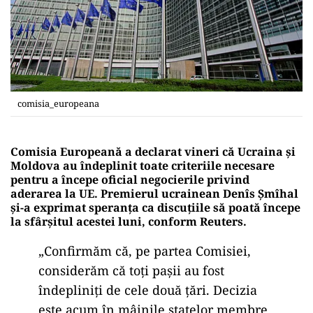
comisia_europeana
Comisia Europeană a declarat vineri că Ucraina și
Moldova au îndeplinit toate criteriile necesare
pentru a începe oficial negocierile privind
aderarea la UE. Premierul ucrainean Denîs Șmîhal
și-a exprimat speranța ca discuțiile să poată începe
la sfârșitul acestei luni, conform Reuters.
„Confirmăm că, pe partea Comisiei,
considerăm că toți pașii au fost
îndepliniți de cele două țări. Decizia
este acum în mâinile statelor membre