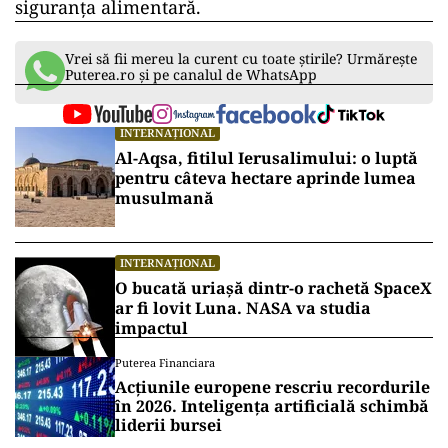
siguranța alimentară.
Vrei să fii mereu la curent cu toate știrile? Urmărește
Puterea.ro și pe canalul de WhatsApp
INTERNAȚIONAL
Al-Aqsa, fitilul Ierusalimului: o luptă
pentru câteva hectare aprinde lumea
musulmană
INTERNAȚIONAL
O bucată uriașă dintr-o rachetă SpaceX
ar fi lovit Luna. NASA va studia
impactul
Puterea Financiara
Acțiunile europene rescriu recordurile
în 2026. Inteligența artificială schimbă
liderii bursei