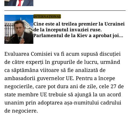
reale”
INTERNAȚIONAL
Cine este al treilea premier la Ucrainei
de la începutul invaziei ruse.
Parlamentul de la Kiev a aprobat joi
numirea lui Serhii Korețki
Evaluarea Comisiei va fi acum supusă discuției
de către experți în grupurile de lucru, urmând
ca săptămâna viitoare să fie analizată de
ambasadorii guvernelor UE. Pentru a începe
negocierile, care pot dura ani de zile, cele 27 de
state membre UE trebuie să ajungă la un acord
unanim prin adoptarea așa-numitului cadrului
de negociere.