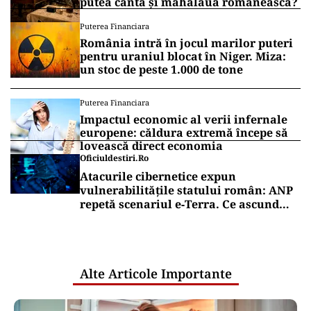
putea cânta și mahalaua românească?
Puterea Financiara
România intră în jocul marilor puteri
pentru uraniul blocat în Niger. Miza:
un stoc de peste 1.000 de tone
Puterea Financiara
Impactul economic al verii infernale
europene: căldura extremă începe să
lovească direct economia
Oficiuldestiri.ro
Atacurile cibernetice expun
vulnerabilitățile statului român: ANP
repetă scenariul e‑Terra. Ce ascund
comunicările oficiale și cine răspunde
pentru mentenanța IT a instituțiilor
publice
Alte Articole Importante