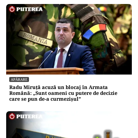
APĂRARE
Radu Miruță acuză un blocaj în Armata
Română: „Sunt oameni cu putere de decizie
care se pun de-a curmezișul”