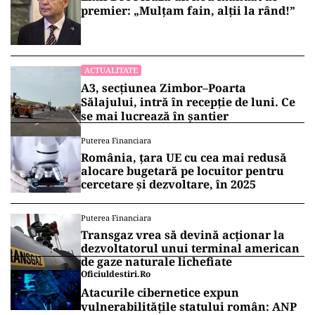
premier: „Mulțam fain, alții la rând!”
ACTUALITATE
A3, secțiunea Zimbor–Poarta
Sălajului, intră în recepție de luni. Ce
se mai lucrează în șantier
Puterea Financiara
România, țara UE cu cea mai redusă
alocare bugetară pe locuitor pentru
cercetare și dezvoltare, în 2025
Puterea Financiara
Transgaz vrea să devină acționar la
dezvoltatorul unui terminal american
de gaze naturale lichefiate
Oficiuldestiri.ro
Atacurile cibernetice expun
vulnerabilitățile statului român: ANP