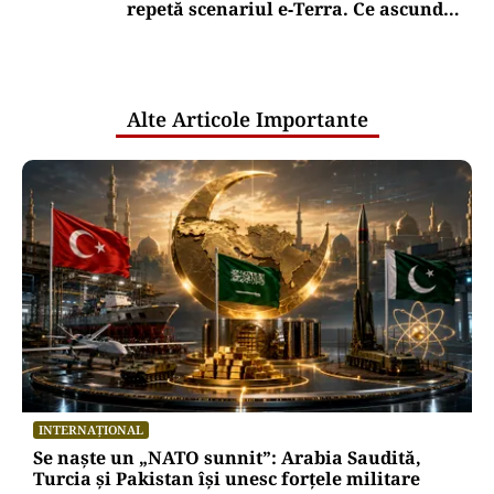
repetă scenariul e‑Terra. Ce ascund
comunicările oficiale și cine răspunde
pentru mentenanța IT a instituțiilor
publice
Alte Articole Importante
INTERNAȚIONAL
Se naște un „NATO sunnit”: Arabia Saudită,
Turcia și Pakistan își unesc forțele militare