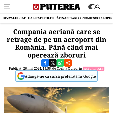
DEZVALUIRI
ACTUALITATE
POLITICĂ
FINANCIAR
ECONOMIE
SOCIAL
OPIN
Compania aeriană care se
retrage de pe un aeroport din
România. Până când mai
operează zboruri
Publicat: 26 mai 2024, 19:56, de
Corina Oprea
, în
ACTUALITATE
Adaugă-ne ca sursă preferată în Google