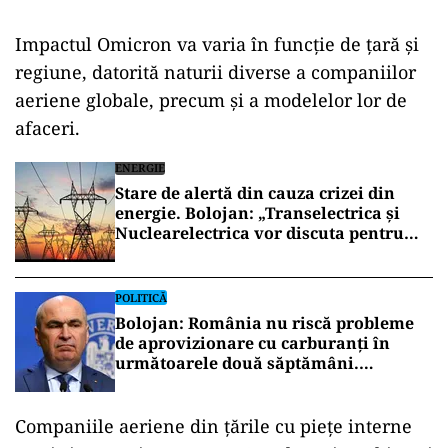
Impactul Omicron va varia în funcție de țară și
regiune, datorită naturii diverse a companiilor
aeriene globale, precum și a modelelor lor de
afaceri.
ENERGIE
Stare de alertă din cauza crizei din
energie. Bolojan: „Transelectrica și
Nuclearelectrica vor discuta pentru
ajutor de urgență din partea Ucrainei”
POLITICĂ
Bolojan: România nu riscă probleme
de aprovizionare cu carburanți în
următoarele două săptămâni.
Petromidia ar putea reduce producția
în august
Companiile aeriene din țările cu piețe interne