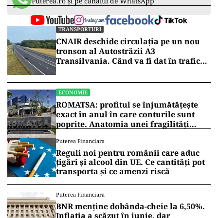
Puterea.ro și pe canalul de WhatsApp
TRANSPORTURI
CNAIR deschide circulația pe un nou
tronson al Autostrăzii A3
Transilvania. Când va fi dat în trafic
lotul Zimbor – Poarta Sălajului
ECONOMIE
ROMATSA: profitul se înjumătățește
exact în anul în care conturile sunt
poprite. Anatomia unei fragilități
anunțate
Puterea Financiara
Reguli noi pentru românii care aduc
țigări și alcool din UE. Ce cantități pot
transporta și ce amenzi riscă
Puterea Financiara
BNR menține dobânda-cheie la 6,50%.
Inflația a scăzut în iunie, dar