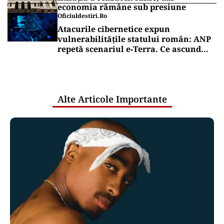
economia rămâne sub presiune
Oficiuldestiri.ro
Atacurile cibernetice expun
vulnerabilitățile statului român: ANP
repetă scenariul e‑Terra. Ce ascund
comunicările oficiale și cine răspunde
pentru mentenanța IT a instituțiilor
publice
Alte Articole Importante