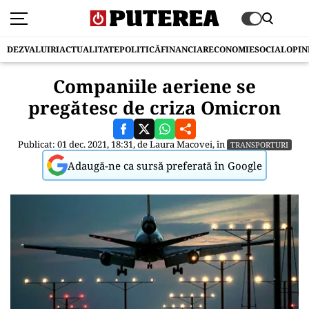
DEZVALUIRI
ACTUALITATE
POLITICĂ
FINANCIAR
ECONOMIE
SOCIAL
OPIN
Companiile aeriene se
pregătesc de criza Omicron
Publicat: 01 dec. 2021, 18:31, de
Laura Macovei
, în
TRANSPORTURI
Adaugă-ne ca sursă preferată în Google