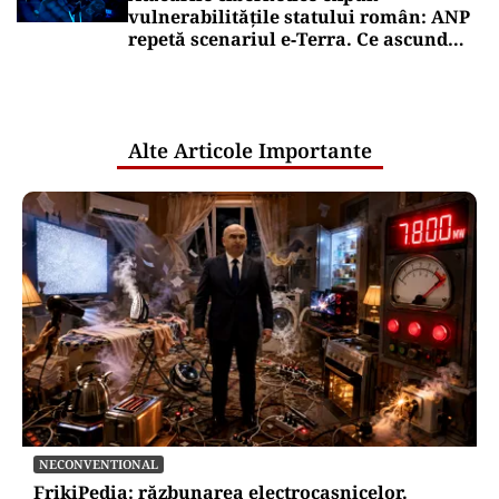
vulnerabilitățile statului român: ANP
repetă scenariul e‑Terra. Ce ascund
comunicările oficiale și cine răspunde
pentru mentenanța IT a instituțiilor
publice
Alte Articole Importante
NECONVENTIONAL
FrikiPedia: răzbunarea electrocasnicelor.