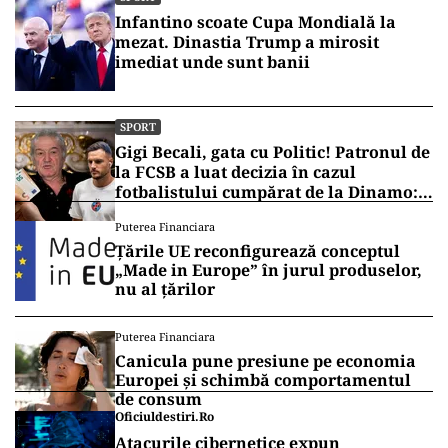
Infantino scoate Cupa Mondială la
mezat. Dinastia Trump a mirosit
imediat unde sunt banii
SPORT
Gigi Becali, gata cu Politic! Patronul de
la FCSB a luat decizia în cazul
fotbalistului cumpărat de la Dinamo:
„Fac curățenie! Nu e de echipa asta”
Puterea Financiara
Țările UE reconfigurează conceptul
„Made in Europe” în jurul produselor,
nu al țărilor
Puterea Financiara
Canicula pune presiune pe economia
Europei și schimbă comportamentul
de consum
Oficiuldestiri.ro
Atacurile cibernetice expun