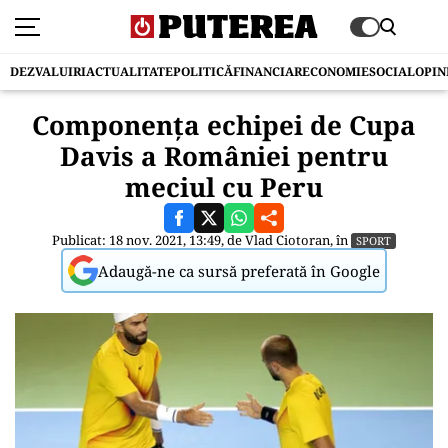
DEZVALUIRI
ACTUALITATE
POLITICĂ
FINANCIAR
ECONOMIE
SOCIAL
OPIN
Componenţa echipei de Cupa
Davis a României pentru
meciul cu Peru
Publicat: 18 nov. 2021, 13:49, de
Vlad Ciotoran
, în
SPORT
Adaugă-ne ca sursă preferată în Google