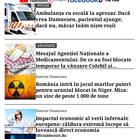
SOCIAL
Ambulanța cu escală la aprozar. Dacă
vrea Dumnezeu, pacientul ajunge;
dacă nu, măcar luăm niște roșii
SĂNĂTATE
Mesajul Agenției Naționale a
Medicamentului: De ce au fost blocate
temporar la vânzare Colebil și
Panzcebil
Puterea Financiara
România intră în jocul marilor puteri
pentru uraniul blocat în Niger. Miza:
un stoc de peste 1.000 de tone
Puterea Financiara
Impactul economic al verii infernale
europene: căldura extremă începe să
lovească direct economia
Oficiuldestiri.ro