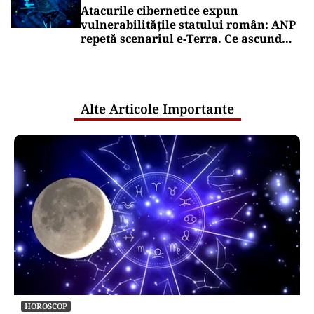
Atacurile cibernetice expun
vulnerabilitățile statului român: ANP
repetă scenariul e‑Terra. Ce ascund
comunicările oficiale și cine răspunde
pentru mentenanța IT a instituțiilor
publice
Alte Articole Importante
HOROSCOP