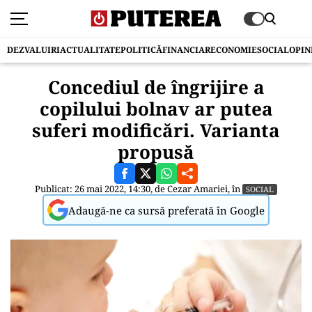
DEZVALUIRI
ACTUALITATE
POLITICĂ
FINANCIAR
ECONOMIE
SOCIAL
OPIN
Concediul de îngrijire a
copilului bolnav ar putea
suferi modificări. Varianta
propusă
Publicat: 26 mai 2022, 14:30, de
Cezar Amariei
, în
SOCIAL
Adaugă-ne ca sursă preferată în Google