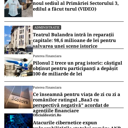
noul sediul al Primăriei Sectorului 3,
edilul a făcut turul (VIDEO)
ADMINISTRATIE
Teatrul Bulandra intră în reparații
capitale: 98,6 milioane de lei pentru
salvarea unei scene istorice
Puterea Financiara
Pilonul 2 trece un prag istoric: câștigul
obținut pentru participanți a depășit
100 de miliarde de lei
Puterea Financiara
Ce înseamnă pentru viața de zi cu zi a
românilor ratingul „Baa3 cu
perspectivă negativă” acordat de
agențiile financiare
Oficiuldestiri.ro
Atacurile cibernetice expun