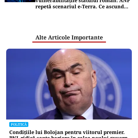
vulnerabilitățile statului român: ANP
repetă scenariul e‑Terra. Ce ascund
comunicările oficiale și cine răspunde
pentru mentenanța IT a instituțiilor
publice
Alte Articole Importante
POLITICĂ
Condițiile lui Bolojan pentru viitorul premier.
PNL ridică șapte bariere în calea noului guvern