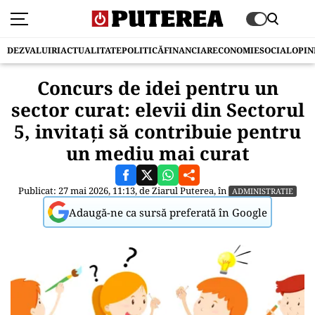
DEZVALUIRI
ACTUALITATE
POLITICĂ
FINANCIAR
ECONOMIE
SOCIAL
OPIN
Concurs de idei pentru un
sector curat: elevii din Sectorul
5, invitați să contribuie pentru
un mediu mai curat
Publicat: 27 mai 2026, 11:13, de
Ziarul Puterea
, în
ADMINISTRATIE
Adaugă-ne ca sursă preferată în Google