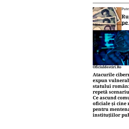
Pute
Ru
pe
Oficiuldestiri.ro
Atacurile ciber
expun vulnerabi
statului român
repetă scenariu
Ce ascund comu
oficiale și cin
pentru mentena
instituțiilor pu