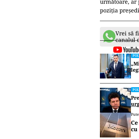
următoare, ar 
poziția președi
Vrei să f
canalul
POL
„Mi
leg
POL
Pre
urg
Pute
Ce
cu