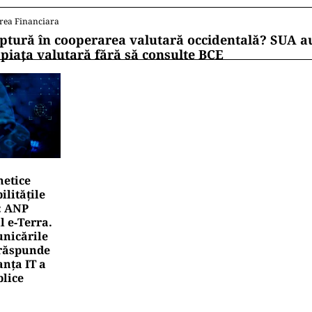
rea Financiara
ptură în cooperarea valutară occidentală? SUA au
 piața valutară fără să consulte BCE
netice
litățile
: ANP
l e‑Terra.
nicările
e răspunde
nța IT a
blice