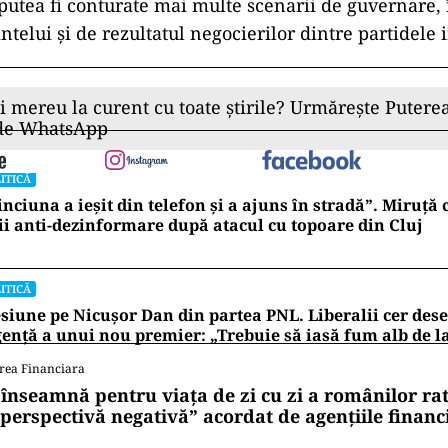
putea fi conturate mai multe scenarii de guvernare, 
ntelui și de rezultatul negocierilor dintre partidele 
ii mereu la curent cu toate știrile? Urmărește Puterea
 de WhatsApp
ITICĂ
nciuna a ieșit din telefon și a ajuns în stradă”. Miruță
ii anti-dezinformare după atacul cu topoare din Cluj
ITICĂ
siune pe Nicușor Dan din partea PNL. Liberalii cer de
ență a unui nou premier: „Trebuie să iasă fum alb de l
rea Financiara
 înseamnă pentru viața de zi cu zi a românilor ra
 perspectivă negativă” acordat de agențiile financ