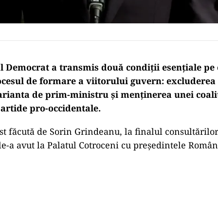
al Democrat a transmis două condiții esențiale pe 
cesul de formare a viitorului guvern: excluderea l
arianta de prim-ministru și menținerea unei coali
artide pro-occidentale.
st făcută de Sorin Grindeanu, la finalul consultărilo
le-a avut la Palatul Cotroceni cu președintele Român