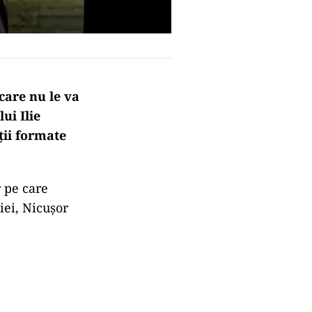
care nu le va
ui Ilie
ții formate
r pe care
iei, Nicușor