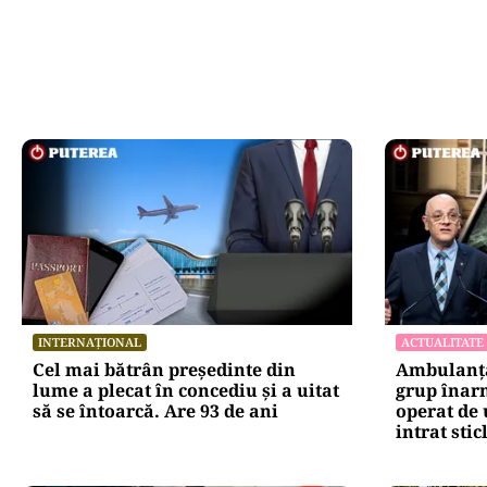
INTERNAȚIONAL
ACTUALITATE
Cel mai bătrân președinte din
Ambulanță
lume a plecat în concediu și a uitat
grup înarm
să se întoarcă. Are 93 de ani
operat de 
intrat stic