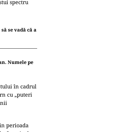
stui spectru
 să se vadă că a
jan. Numele pe
tului în cadrul
rn cu „puteri
nii
din perioada