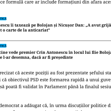
ce formulă care ar include formațiuni din afara ace
TICĂ
escu îi taxează pe Bolojan și Nicușor Dan: „A avut grijă
t o carte de la anticariat”
TICĂ
cine vede premier Crin Antonescu în locul lui Ilie Bolo
e l-ar desemna, dacă ar fi președinte
cizat că aceste poziții au fost prezentate șefului sta
și că obiectivul PSD este formarea rapidă a unui guve
să poată fi validat în Parlament până la finalul sesiu
-democrat a adăugat că, în urma discuțiilor politice 