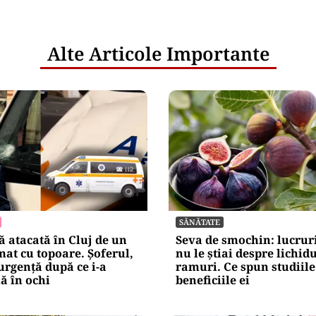
Alte Articole Importante
SĂNĂTATE
 atacată în Cluj de un
Seva de smochin: lucruri
at cu topoare. Șoferul,
nu le știai despre lichid
urgență după ce i-a
ramuri. Ce spun studiile
lă în ochi
beneficiile ei