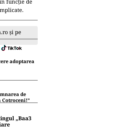
în funcție de
implicate.
.ro și pe
 cere adoptarea
semnarea de
a Cotroceni!”
tingul „Baa3
iare