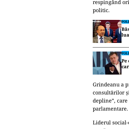
respingând ori
politic.
POLI
Băs
lua
POLI
Pe 
car
Grindeanu a pre
consultărilor 
depline”, care 
parlamentare.
Liderul social