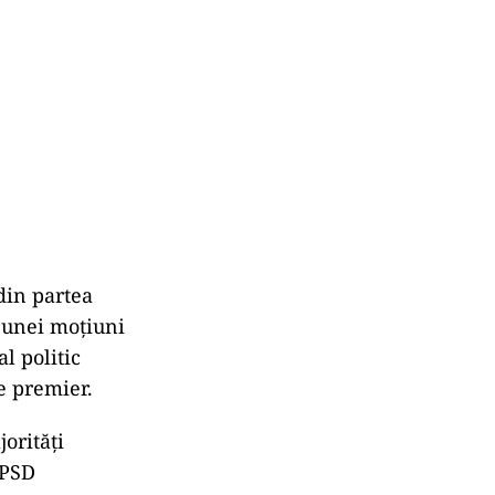
din partea
l unei moțiuni
l politic
e premier.
orități
 PSD