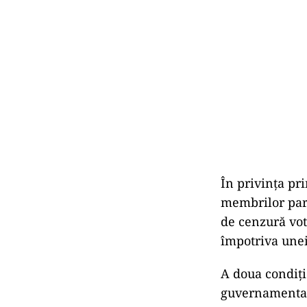
În privința pr
membrilor part
de cenzură vot
împotriva unei
A doua condiți
guvernamentale