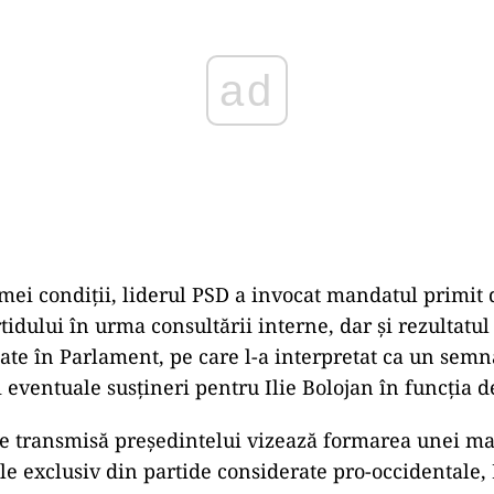
ad
imei condiții, liderul PSD a invocat mandatul primit 
idului în urma consultării interne, dar și rezultatu
ate în Parlament, pe care l-a interpretat ca un semna
 eventuale susțineri pentru Ilie Bolojan în funcția d
e transmisă președintelui vizează formarea unei maj
 exclusiv din partide considerate pro-occidentale,