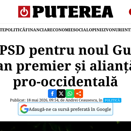
TE
POLITICĂ
FINANCIAR
ECONOMIE
SOCIAL
OPINII
ZVONURI
IN
 PSD pentru noul G
jan premier și alianț
pro-occidentală
Publicat: 18 mai 2026, 09:54, de
Andrei Ceausescu
, în
POLITICĂ
Adaugă-ne ca sursă preferată în Google