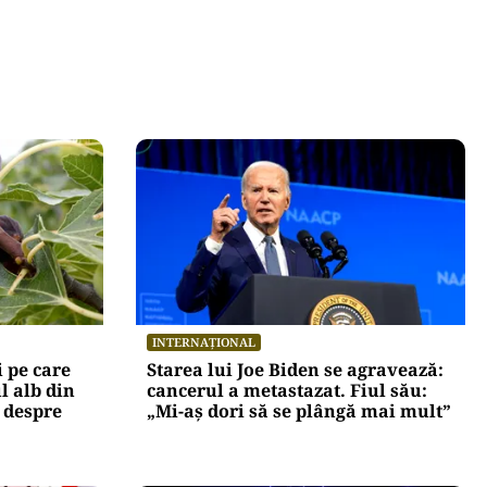
INTERNAȚIONAL
 pe care
Starea lui Joe Biden se agravează:
ul alb din
cancerul a metastazat. Fiul său:
 despre
„Mi-aș dori să se plângă mai mult”