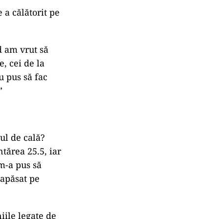
 a călătorit pe
d am vrut să
, cei de la
u pus să fac
”
ul de cală?
tărea 25.5, iar
 m-a pus să
 apăsat pe
iile legate de