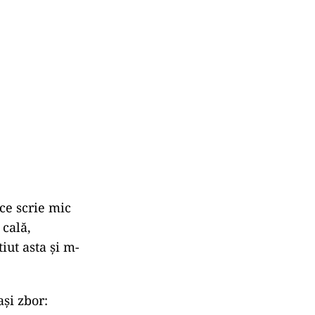
 ce scrie mic
 cală,
iut asta și m-
ași zbor: