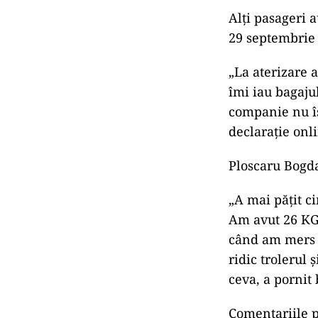
Alți pasageri 
29 septembrie 
„La aterizare a
îmi iau bagaju
companie nu îș
declarație onl
Ploscaru Bogda
„A mai pățit c
Am avut 26 KG 
când am mers l
ridic trolerul 
ceva, a pornit 
Comentariile p