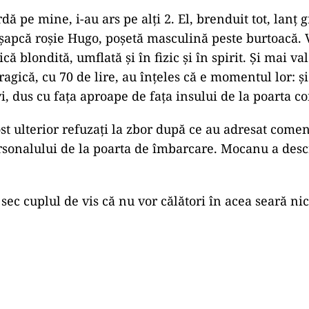
ă pe mine, i-au ars pe alți 2. El, brenduit tot, lanț 
 șapcă roșie Hugo, poșetă masculină peste burtoacă. 
ică blondită, umflată și în fizic și în spirit. Și mai v
ragică, cu 70 de lire, au înțeles că e momentul lor: și
vi, dus cu fața aproape de fața insului de la poarta c
st ulterior refuzați la zbor după ce au adresat comen
rsonalului de la poarta de îmbarcare. Mocanu a desc
sec cuplul de vis că nu vor călători în acea seară nic