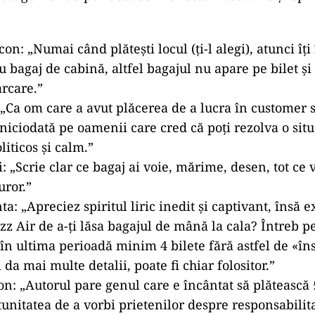
on: „Numai când plătești locul (ți-l alegi), atunci îți
u bagaj de cabină, altfel bagajul nu apare pe bilet și 
rcare.”
 „Ca om care a avut plăcerea de a lucra în customer 
g niciodată pe oamenii care cred că poți rezolva o situ
oliticos și calm.”
: „Scrie clar ce bagaj ai voie, mărime, desen, tot ce 
uror.”
a: „Apreciez spiritul liric inedit și captivant, însă e
zz Air de a-ți lăsa bagajul de mână la cala? Întreb 
 în ultima perioadă minim 4 bilete fără astfel de «în
i da mai multe detalii, poate fi chiar folositor.”
n: „Autorul pare genul care e încântat să plătească
unitatea de a vorbi prietenilor despre responsabilita