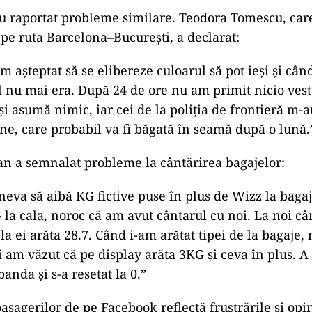
au raportat probleme similare. Teodora Tomescu, care
pe ruta Barcelona–București, a declarat:
m așteptat să se elibereze culoarul să pot ieși și cân
l nu mai era. După 24 de ore nu am primit nicio veste
i asumă nimic, iar cei de la poliția de frontieră m-a
ine, care probabil va fi băgată în seamă după o lună.
n a semnalat probleme la cântărirea bagajelor:
ineva să aibă KG fictive puse în plus de Wizz la bagaj
la cala, noroc că am avut cântarul cu noi. La noi cân
a ei arăta 28.7. Când i-am arătat tipei de la bagaje,
și am văzut că pe display arăta 3KG și ceva în plus. A
banda și s-a resetat la 0.”
asagerilor de pe Facebook reflectă frustrările și opin