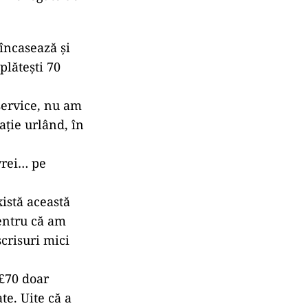
 încasează și
plătești 70
service, nu am
ație urlând, în
vrei… pe
xistă această
pentru că am
scrisuri mici
 £70 doar
te. Uite că a