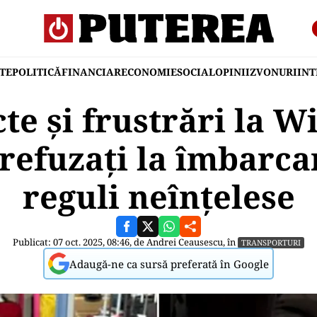
TE
POLITICĂ
FINANCIAR
ECONOMIE
SOCIAL
OPINII
ZVONURI
IN
te și frustrări la W
 refuzați la îmbarca
reguli neînțelese
Publicat: 07 oct. 2025, 08:46, de
Andrei Ceausescu
, în
TRANSPORTURI
Adaugă-ne ca sursă preferată în Google