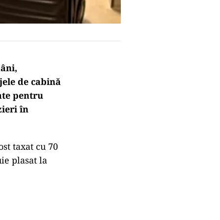
âni,
jele de cabină
ate pentru
ieri în
st taxat cu 70
ie plasat la