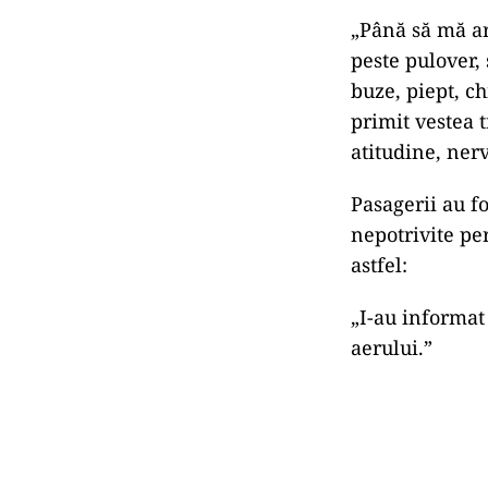
„Până să mă ard
peste pulover,
buze, piept, ch
primit vestea t
atitudine, ner
Pasagerii au fo
nepotrivite pe
astfel:
„I-au informat 
aerului.”