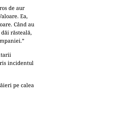
gros de aur
Valoare. Ea,
aloare. Când au
 dăi răsteală,
ompaniei.”
tarii
ris incidentul
ăieri pe calea