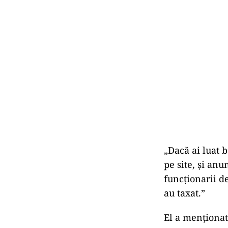
„Dacă ai luat b
pe site, și anu
funcționarii de
au taxat.”
El a menționat 