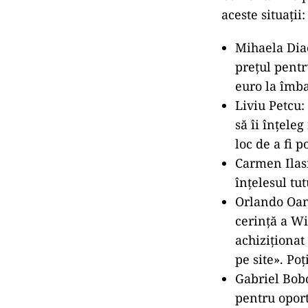
aceste situații:
Mihaela Diac
prețul pentr
euro la îmba
Liviu Petcu:
să îi înțele
loc de a fi p
Carmen Ilasi
înțelesul tut
Orlando Oant
cerință a Wi
achiziționat
pe site». Poț
Gabriel Bobo
pentru oport