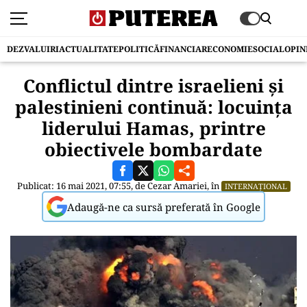
DEZVALUIRI
ACTUALITATE
POLITICĂ
FINANCIAR
ECONOMIE
SOCIAL
OPIN
Conflictul dintre israelieni și
palestinieni continuă: locuința
liderului Hamas, printre
obiectivele bombardate
Publicat: 16 mai 2021, 07:55, de
Cezar Amariei
, în
INTERNAȚIONAL
Adaugă-ne ca sursă preferată în Google