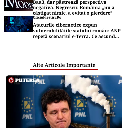
Baa3, dar păstrează perspectiva
negativă. Negrescu: România „nu a
câștigat nimic, a evitat o pierdere”
Oficiuldestiri.ro
Atacurile cibernetice expun
vulnerabilitățile statului român: ANP
repetă scenariul e‑Terra. Ce ascund
comunicările oficiale și cine răspunde
pentru mentenanța IT a instituțiilor
publice
Alte Articole Importante