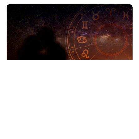
HOROSCOP
Horoscop 8 august 2026. Trei zodii trec prin
momente de cumpănă: o despărțire sau o veste
neașteptată le schimbă planurile
TOS
Politica Cookies
Protecția Datelor Personale
Despre Noi
Publicitate
Echipa