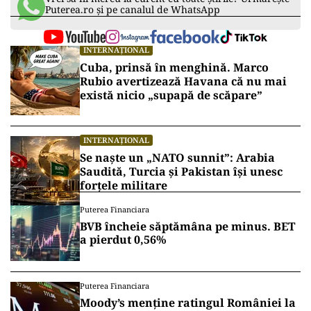
Puterea.ro și pe canalul de WhatsApp
INTERNAȚIONAL
Cuba, prinsă în menghină. Marco
Rubio avertizează Havana că nu mai
există nicio „supapă de scăpare”
INTERNAȚIONAL
Se naște un „NATO sunnit”: Arabia
Saudită, Turcia și Pakistan își unesc
forțele militare
Puterea Financiara
BVB încheie săptămâna pe minus. BET
a pierdut 0,56%
Puterea Financiara
Moody’s menține ratingul României la