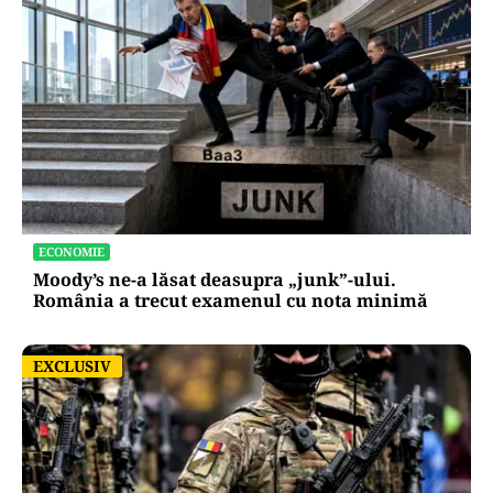
ECONOMIE
Moody’s ne-a lăsat deasupra „junk”-ului.
România a trecut examenul cu nota minimă
EXCLUSIV
EXCLUSIV