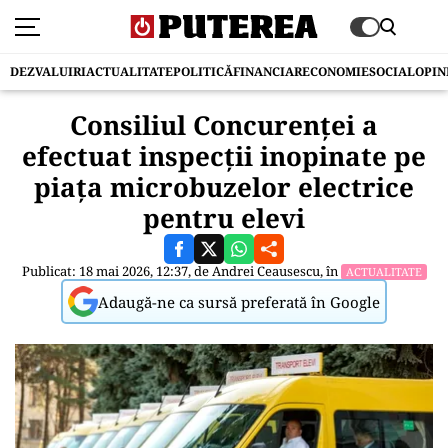
DEZVALUIRI
ACTUALITATE
POLITICĂ
FINANCIAR
ECONOMIE
SOCIAL
OPIN
Consiliul Concurenței a
efectuat inspecții inopinate pe
piața microbuzelor electrice
pentru elevi
Publicat: 18 mai 2026, 12:37, de
Andrei Ceausescu
, în
ACTUALITATE
Adaugă-ne ca sursă preferată în Google