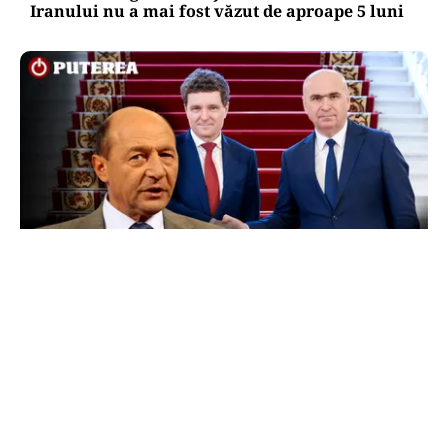
Iranului nu a mai fost văzut de aproape 5 luni
POLITICĂ
Băsescu îi taxează pe Bolojan și Nicușor Dan:
„A avut grijă să se vadă că a luat o carte de la
anticariat”
TOS
Politica Cookies
Protecția Datelor Personale