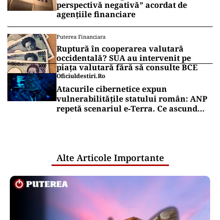
perspectivă negativă” acordat de
agențiile financiare
Puterea Financiara
Ruptură în cooperarea valutară
occidentală? SUA au intervenit pe
piața valutară fără să consulte BCE
Oficiuldestiri.ro
Atacurile cibernetice expun
vulnerabilitățile statului român: ANP
repetă scenariul e‑Terra. Ce ascund
comunicările oficiale și cine răspunde
pentru mentenanța IT a instituțiilor
publice
Alte Articole Importante