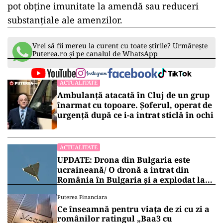
pot obține imunitate la amendă sau reduceri
substanțiale ale amenzilor.
Vrei să fii mereu la curent cu toate știrile? Urmărește
Puterea.ro și pe canalul de WhatsApp
ACTUALITATE
Ambulanță atacată în Cluj de un grup
înarmat cu topoare. Șoferul, operat de
urgență după ce i-a intrat sticlă în ochi
ACTUALITATE
UPDATE: Drona din Bulgaria este
ucraineană/ O dronă a intrat din
România în Bulgaria şi a explodat la
100 de metri de graniţă
Puterea Financiara
Ce înseamnă pentru viața de zi cu zi a
românilor ratingul „Baa3 cu