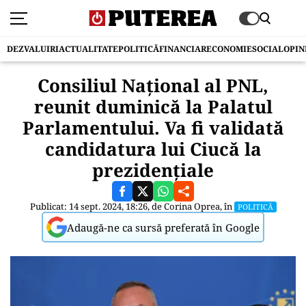
DEZVALUIRI
ACTUALITATE
POLITICĂ
FINANCIAR
ECONOMIE
SOCIAL
OPIN
Consiliul Naţional al PNL,
reunit duminică la Palatul
Parlamentului. Va fi validată
candidatura lui Ciucă la
prezidențiale
Publicat: 14 sept. 2024, 18:26, de
Corina Oprea
, în
POLITICĂ
Adaugă-ne ca sursă preferată în Google