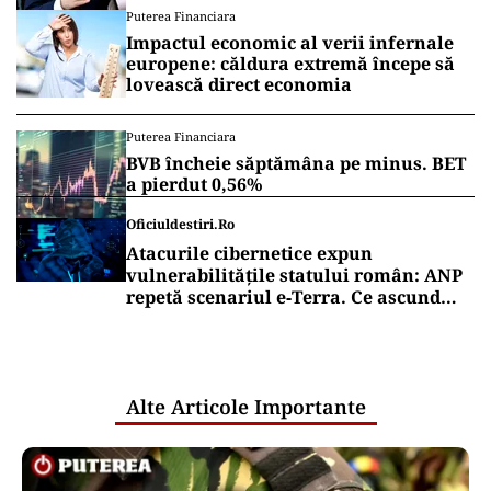
rezervată”
Puterea Financiara
Impactul economic al verii infernale
europene: căldura extremă începe să
lovească direct economia
Puterea Financiara
BVB încheie săptămâna pe minus. BET
a pierdut 0,56%
Oficiuldestiri.ro
Atacurile cibernetice expun
vulnerabilitățile statului român: ANP
repetă scenariul e‑Terra. Ce ascund
comunicările oficiale și cine răspunde
pentru mentenanța IT a instituțiilor
publice
Alte Articole Importante