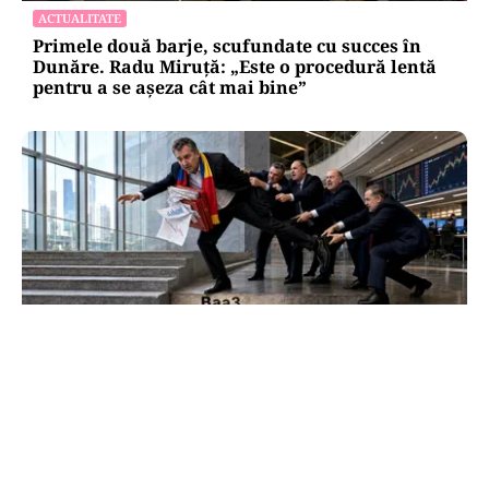
ACTUALITATE
Primele două barje, scufundate cu succes în
Dunăre. Radu Miruță: „Este o procedură lentă
pentru a se așeza cât mai bine”
ECONOMIE
Moody’s ne-a lăsat deasupra „junk”-ului.
România a trecut examenul cu nota minimă