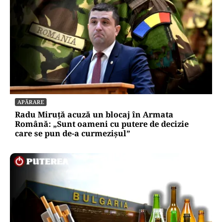
APĂRARE
Radu Miruță acuză un blocaj în Armata
Română: „Sunt oameni cu putere de decizie
care se pun de-a curmezișul”