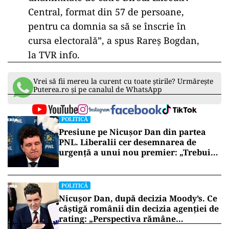
Central, format din 57 de persoane,
pentru ca domnia sa să se înscrie în
cursa electorală”, a spus Rareş Bogdan,
la TVR info.
Vrei să fii mereu la curent cu toate știrile? Urmărește
Puterea.ro și pe canalul de WhatsApp
POLITICĂ
Presiune pe Nicușor Dan din partea
PNL. Liberalii cer desemnarea de
urgență a unui nou premier: „Trebuie
să iasă fum alb de la Cotroceni!”
POLITICĂ
Nicușor Dan, după decizia Moody’s. Ce
câștigă românii din decizia agenției de
rating: „Perspectiva rămâne