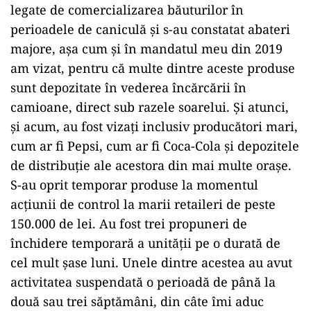
legate de comercializarea băuturilor în
perioadele de caniculă şi s-au constatat abateri
majore, aşa cum şi în mandatul meu din 2019
am vizat, pentru că multe dintre aceste produse
sunt depozitate în vederea încărcării în
camioane, direct sub razele soarelui. Şi atunci,
şi acum, au fost vizaţi inclusiv producători mari,
cum ar fi Pepsi, cum ar fi Coca-Cola şi depozitele
de distribuţie ale acestora din mai multe oraşe.
S-au oprit temporar produse la momentul
acţiunii de control la marii retaileri de peste
150.000 de lei. Au fost trei propuneri de
închidere temporară a unităţii pe o durată de
cel mult şase luni. Unele dintre acestea au avut
activitatea suspendată o perioadă de până la
două sau trei săptămâni, din câte îmi aduc