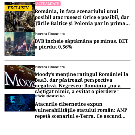
ACTUALITATE
EXCLUSIV
România, în fața scenariului unui
posibil atac rusesc! Orice e posibil, dar
Țările Baltice și Polonia par în prima
linie!
Puterea Financiara
BVB încheie săptămâna pe minus. BET
a pierdut 0,56%
Puterea Financiara
Moody’s menține ratingul României la
Baa3, dar păstrează perspectiva
negativă. Negrescu: România „nu a
câștigat nimic, a evitat o pierdere”
Oficiuldestiri.ro
Atacurile cibernetice expun
vulnerabilitățile statului român: ANP
repetă scenariul e‑Terra. Ce ascund
comunicările oficiale și cine răspunde
pentru mentenanța IT a instituțiilor
publice