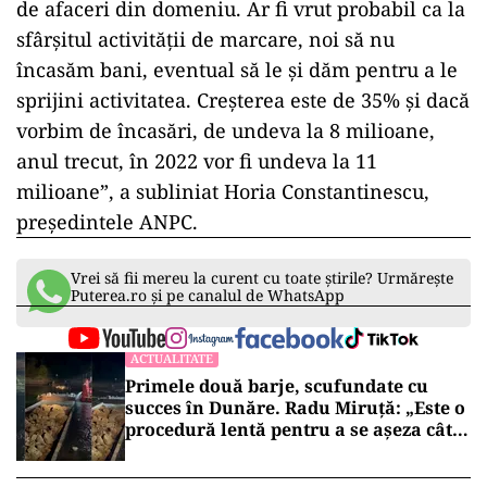
de afaceri din domeniu. Ar fi vrut probabil ca la
sfârşitul activităţii de marcare, noi să nu
încasăm bani, eventual să le şi dăm pentru a le
sprijini activitatea. Creşterea este de 35% şi dacă
vorbim de încasări, de undeva la 8 milioane,
anul trecut, în 2022 vor fi undeva la 11
milioane”, a subliniat Horia Constantinescu,
preşedintele ANPC.
Vrei să fii mereu la curent cu toate știrile? Urmărește
Puterea.ro și pe canalul de WhatsApp
ACTUALITATE
Primele două barje, scufundate cu
succes în Dunăre. Radu Miruță: „Este o
procedură lentă pentru a se așeza cât
mai bine”