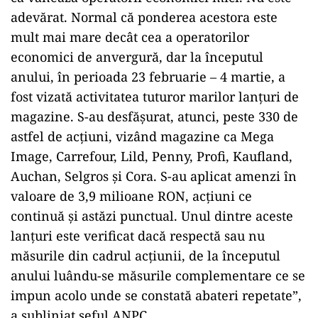
adevărat. Normal că ponderea acestora este
mult mai mare decât cea a operatorilor
economici de anvergură, dar la începutul
anului, în perioada 23 februarie – 4 martie, a
fost vizată activitatea tuturor marilor lanţuri de
magazine. S-au desfăşurat, atunci, peste 330 de
astfel de acţiuni, vizând magazine ca Mega
Image, Carrefour, Lild, Penny, Profi, Kaufland,
Auchan, Selgros şi Cora. S-au aplicat amenzi în
valoare de 3,9 milioane RON, acţiuni ce
continuă şi astăzi punctual. Unul dintre aceste
lanţuri este verificat dacă respectă sau nu
măsurile din cadrul acţiunii, de la începutul
anului luându-se măsurile complementare ce se
impun acolo unde se constată abateri repetate”,
a subliniat şeful ANPC.