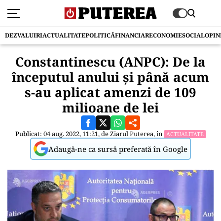
DEZVALUIRI
ACTUALITATE
POLITICĂ
FINANCIAR
ECONOMIE
SOCIAL
OPIN
Constantinescu (ANPC): De la
începutul anului şi până acum
s-au aplicat amenzi de 109
milioane de lei
Publicat: 04 aug. 2022, 11:21, de
Ziarul Puterea
, în
ACTUALITATE
Adaugă-ne ca sursă preferată în Google