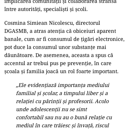
implicarea comunității și colaborarea strânsă
între autorități, specialiști și școli.
Cosmina Simiean Nicolescu, directorul
DGASMB, a atras atenția că obiceiuri aparent
banale, cum ar fi consumul de țigări electronice,
pot duce la consumul unor substanțe mai
dăunătoare. De asemenea, aceasta a spus că
accentul ar trebui pus pe prevenție, în care
școala și familia joacă un rol foarte important.
„Ele evidenţiază importanţa mediului
familial şi şcolar, a timpului liber şi a
relaţiei cu părinţii şi profesorii. Acolo
unde adolescenţii nu se simt
confortabil sau nu au o bună relaţie cu
mediul în care trăiesc şi învaţă, riscul