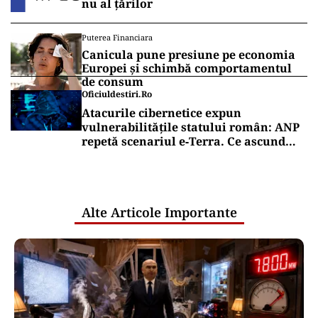
nu al țărilor
Puterea Financiara
Canicula pune presiune pe economia
Europei și schimbă comportamentul
de consum
Oficiuldestiri.ro
Atacurile cibernetice expun
vulnerabilitățile statului român: ANP
repetă scenariul e‑Terra. Ce ascund
comunicările oficiale și cine răspunde
pentru mentenanța IT a instituțiilor
publice
Alte Articole Importante