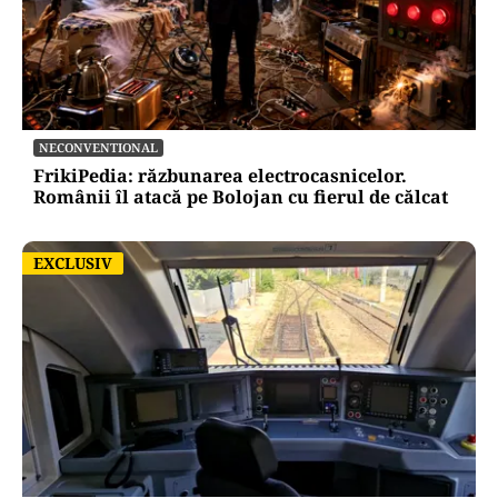
NECONVENTIONAL
FrikiPedia: răzbunarea electrocasnicelor.
Românii îl atacă pe Bolojan cu fierul de călcat
EXCLUSIV
EXCLUSIV