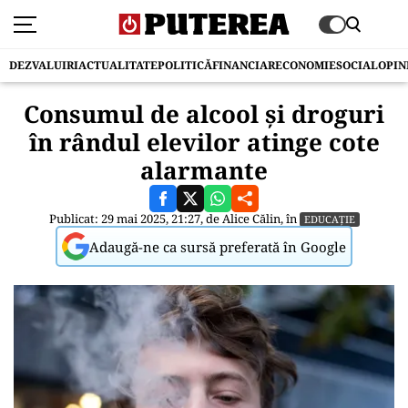
DEZVALUIRI
ACTUALITATE
POLITICĂ
FINANCIAR
ECONOMIE
SOCIAL
OPIN
Consumul de alcool și droguri
în rândul elevilor atinge cote
alarmante
Publicat: 29 mai 2025, 21:27, de
Alice Călin
, în
EDUCAȚIE
Adaugă-ne ca sursă preferată în Google