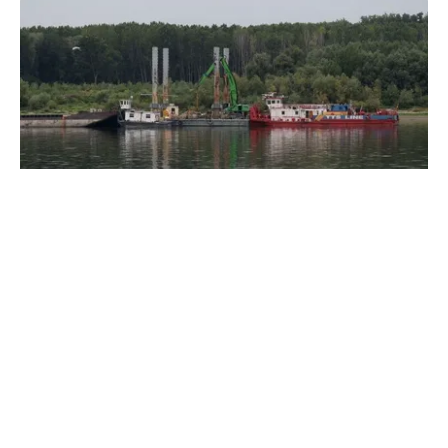
ACTUALITATE
Două azi, două mâine: de ce barjele nu sunt
scufundate toate odată în Dunăre? Explicația
autorităților
TOS
Politica Cookies
Protecția Datelor Personale
Despre Noi
Publicitate
Echipa
© 2026, toate drepturile rezervate puterea.ro