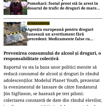
Pomohaci: fostul preot stă în arest în
dosarul de trafic de droguri de mare
risc
INTERNAȚIONAL
Agenția europeană pentru droguri
lansează un avertisment fără
precedent: Medicamente false cu
opioide letale, descoperite în tot mai
multe țări
Prevenirea consumului de alcool și droguri, o
responsabilitate colectivă
Raportul va sta la baza unor politici menite să
reducă consumul de alcool și droguri în rândul
adolescenților. Modelul Planet Youth, prezentat
la evenimentul de lansare de către fondatorul
Jón Sigfússon, se bazează pe trei piloni:
colectarea constantă de date din rândul elevilor,