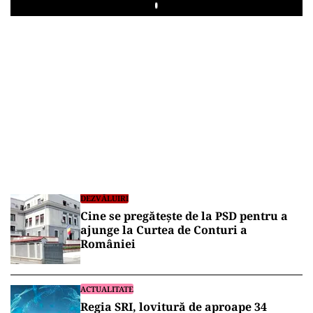
Play
DEZVĂLUIRI
Cine se pregătește de la PSD pentru a
ajunge la Curtea de Conturi a
României
ACTUALITATE
Regia SRI, lovitură de aproape 34