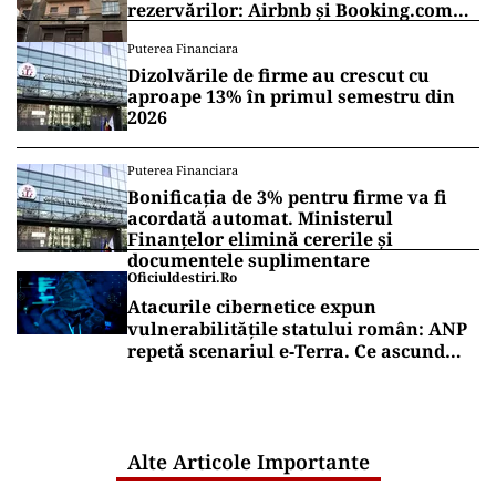
rezervărilor: Airbnb și Booking.com
anunță măsuri și cer respectarea legii
Puterea Financiara
Dizolvările de firme au crescut cu
aproape 13% în primul semestru din
2026
Puterea Financiara
Bonificația de 3% pentru firme va fi
acordată automat. Ministerul
Finanțelor elimină cererile și
documentele suplimentare
Oficiuldestiri.ro
Atacurile cibernetice expun
vulnerabilitățile statului român: ANP
repetă scenariul e‑Terra. Ce ascund
comunicările oficiale și cine răspunde
pentru mentenanța IT a instituțiilor
publice
Alte Articole Importante