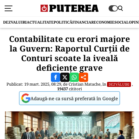
DEZVALUIRI
ACTUALITATE
POLITICĂ
FINANCIAR
ECONOMIE
SOCIAL
OPIN
Contabilitate cu erori majore
la Guvern: Raportul Curții de
Conturi scoate la iveală
deficiențe grave
Publicat: 19 mart. 2025, 08:29, de
Cristian Matache
, în
,
DEZVĂLUIRI
19437
cititori
Adaugă-ne ca sursă preferată în Google