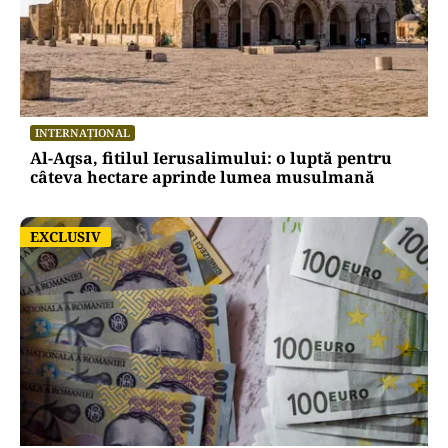
INTERNAȚIONAL
Al-Aqsa, fitilul Ierusalimului: o luptă pentru
câteva hectare aprinde lumea musulmană
EXCLUSIV
EXCLUSIV