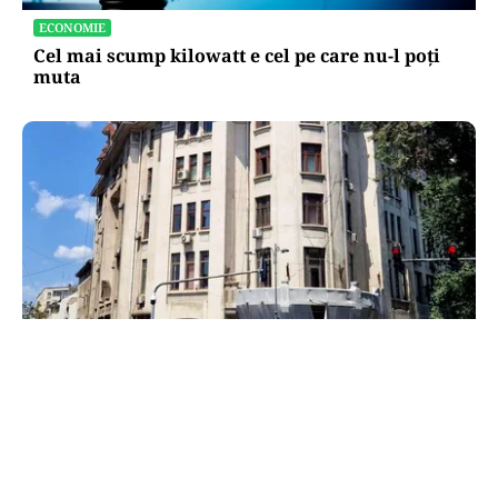
ECONOMIE
Cel mai scump kilowatt e cel pe care nu-l poți
muta
ADMINISTRATIE
Teatrul Bulandra intră în reparații capitale:
98,6 milioane de lei pentru salvarea unei scene
istorice