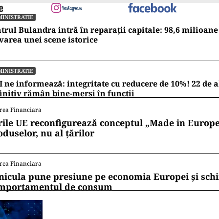
INISTRATIE
trul Bulandra intră în reparații capitale: 98,6 milioane
varea unei scene istorice
INISTRATIE
 ne informează: integritate cu reducere de 10%! 22 de a
initiv rămân bine-mersi în funcții
rea Financiara
rile UE reconfigurează conceptul „Made in Europe
oduselor, nu al țărilor
rea Financiara
nicula pune presiune pe economia Europei și sc
mportamentul de consum