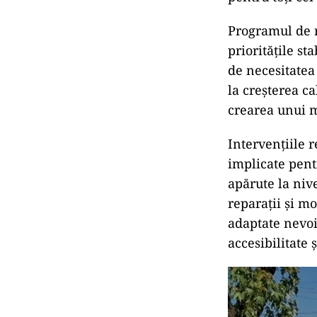
Programul de r
prioritățile st
de necesitatea
la creșterea ca
crearea unui m
Intervențiile 
implicate pent
apărute la niv
reparații și m
adaptate nevoil
accesibilitate 