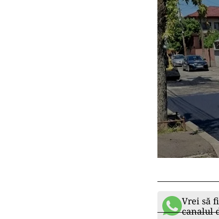
Vrei să f
canalul