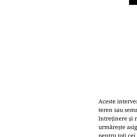
Aceste interve
teren sau semn
întreținere și 
urmărește asig
pentru toți cei