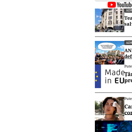
ADM
Tea
sal
ADM
ANI
def
Pute
Ță
pr
Pute
Ca
co