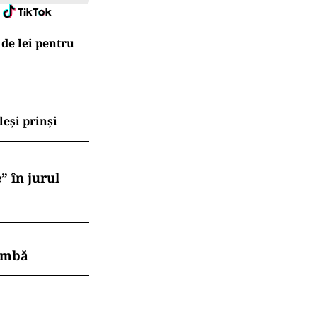
 de lei pentru
leși prinși
” în jurul
himbă