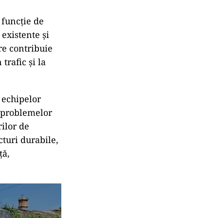
 funcție de
 existente și
re contribuie
trafic și la
 echipelor
a problemelor
rilor de
cturi durabile,
ță,