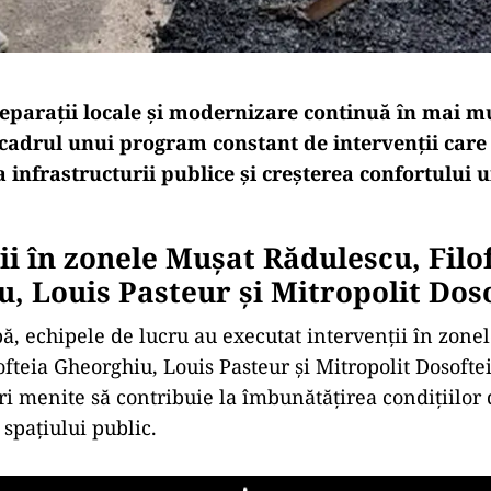
reparații locale și modernizare continuă în mai m
n cadrul unui program constant de intervenții care
 infrastructurii publice și creșterea confortului
ii în zonele Mușat Rădulescu, Filo
, Louis Pasteur și Mitropolit Dos
pă, echipele de lucru au executat intervenții în zone
ofteia Gheorghiu, Louis Pasteur și Mitropolit Dosoftei
ri menite să contribuie la îmbunătățirea condițiilor d
 spațiului public.