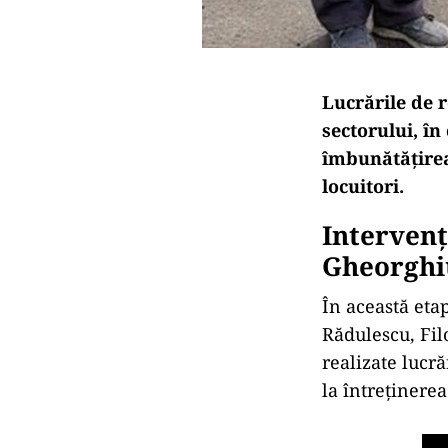
Lucrările de 
sectorului, î
îmbunătățirea
locuitori.
Intervenț
Gheorghiu
În această eta
Rădulescu, Fil
realizate lucră
la întreținerea