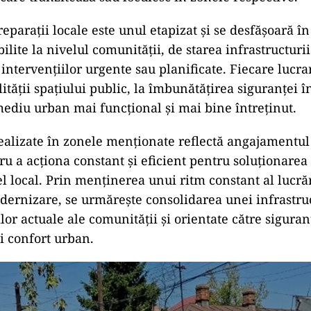
eparații locale este unul etapizat și se desfășoară în
abilite la nivelul comunității, de starea infrastructurii
 intervențiilor urgente sau planificate. Fiecare lucra
lității spațiului public, la îmbunătățirea siguranței în 
ediu urban mai funcțional și mai bine întreținut.
realizate în zonele menționate reflectă angajamentul
ru a acționa constant și eficient pentru soluționare
el local. Prin menținerea unui ritm constant al lucră
odernizare, se urmărește consolidarea unei infrastru
or actuale ale comunității și orientate către siguran
și confort urban.