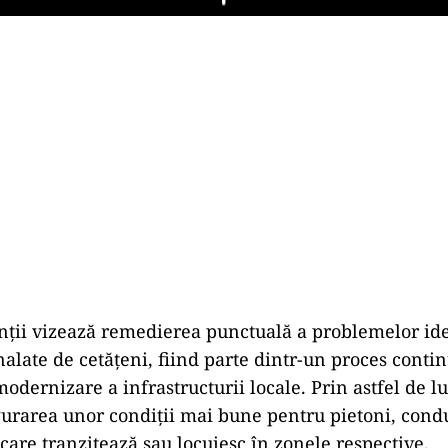
Play
nții vizează remedierea punctuală a problemelor ide
alate de cetățeni, fiind parte dintr-un proces conti
modernizare a infrastructurii locale. Prin astfel de lu
urarea unor condiții mai bune pentru pietoni, condu
 care tranzitează sau locuiesc în zonele respective.