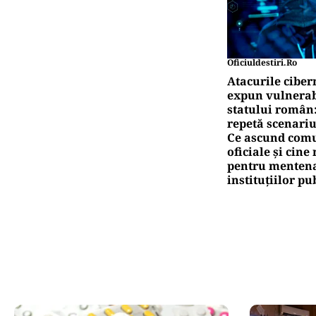
Oficiuldestiri.ro
Atacurile ciber
expun vulnerabi
statului român
repetă scenariu
Ce ascund comu
oficiale și cin
pentru mentena
instituțiilor pu