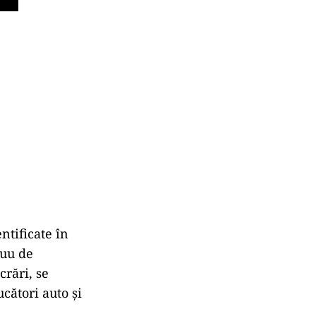
ntificate în
nuu de
crări, se
cători auto și