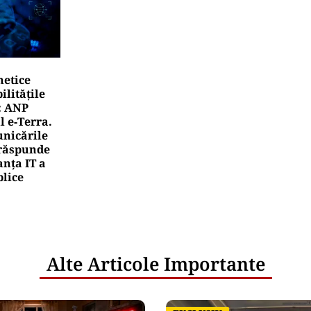
netice
litățile
: ANP
l e‑Terra.
nicările
e răspunde
nța IT a
blice
Alte Articole Importante