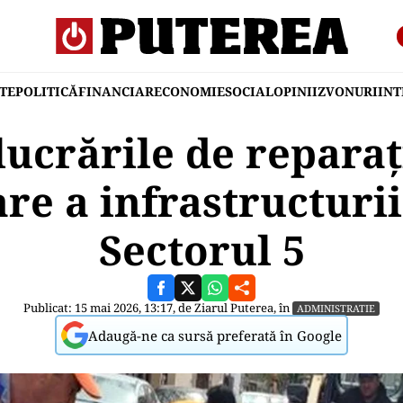
TE
POLITICĂ
FINANCIAR
ECONOMIE
SOCIAL
OPINII
ZVONURI
IN
ucrările de reparați
e a infrastructurii
Sectorul 5
Publicat: 15 mai 2026, 13:17, de
Ziarul Puterea
, în
ADMINISTRATIE
Adaugă-ne ca sursă preferată în Google