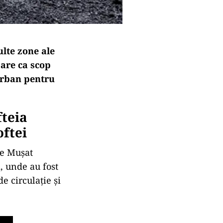
ulte zone ale
 are ca scop
 urban pentru
fteia
oftei
le Mușat
, unde au fost
e circulație și