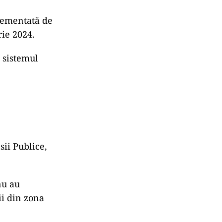
lementată de
rie 2024.
 sistemul
sii Publice,
nu au
i din zona