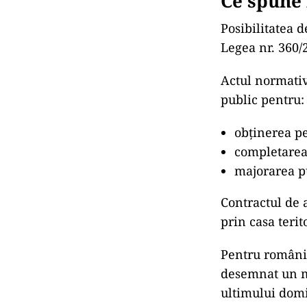
Ce spune 
Posibilitatea 
Legea nr. 360/
Actul normativ
public pentru:
obținerea pe
completarea
majorarea pu
Contractul de 
prin casa terit
Pentru românii
desemnat un ma
ultimului domi