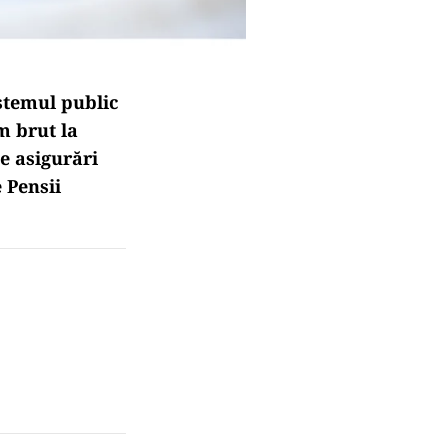
istemul public
m brut la
e asigurări
 Pensii