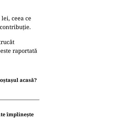
 lei, ceea ce
contribuție.
trucât
 este raportată
 poștașul acasă?
nte împlinește