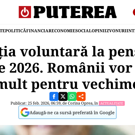
TE
POLITICĂ
FINANCIAR
ECONOMIE
SOCIAL
OPINII
ZVONURI
IN
ia voluntară la pen
ie 2026. Românii vor
mult pentru vechim
Publicat: 25 feb. 2026, 06:59, de
Corina Oprea
, în
ACTUALITATE
Adaugă-ne ca sursă preferată în Google