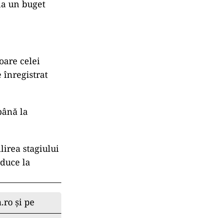
 la un buget
oare celei
 înregistrat
până la
lirea stagiului
 duce la
.ro și pe