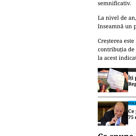
semnificativ.
La nivel de an,
înseamnă un pl
Creșterea este
contribuția de
la acest indica
SOC
Îți
Reg
POLI
Ce 
75 