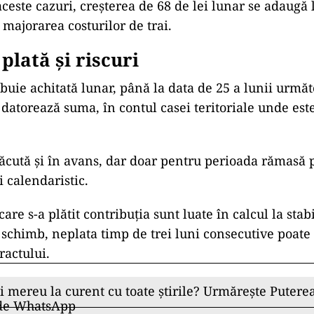
aceste cazuri, creșterea de 68 de lei lunar se adaugă
 majorarea costurilor de trai.
plată și riscuri
ebuie achitată lunar, până la data de 25 a lunii următ
datorează suma, în contul casei teritoriale unde este
 făcută și în avans, dar doar pentru perioada rămasă 
i calendaristic.
are s-a plătit contribuția sunt luate în calcul la stabi
n schimb, neplata timp de trei luni consecutive poate
ractului.
ii mereu la curent cu toate știrile? Urmărește Puterea
 de WhatsApp