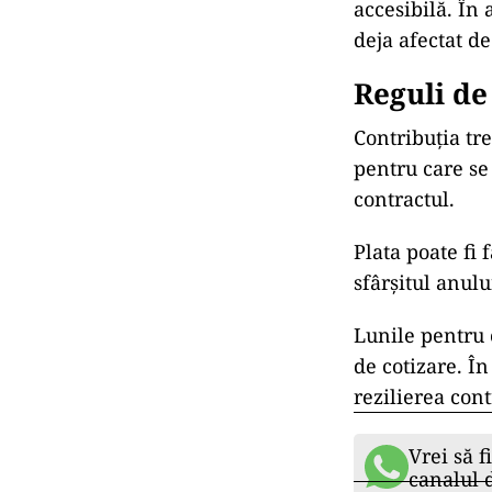
accesibilă. În 
deja afectat de
Reguli de 
Contribuția tr
pentru care se 
contractul.
Plata poate fi
sfârșitul anulu
Lunile pentru c
de cotizare. Î
rezilierea cont
Vrei să f
canalul