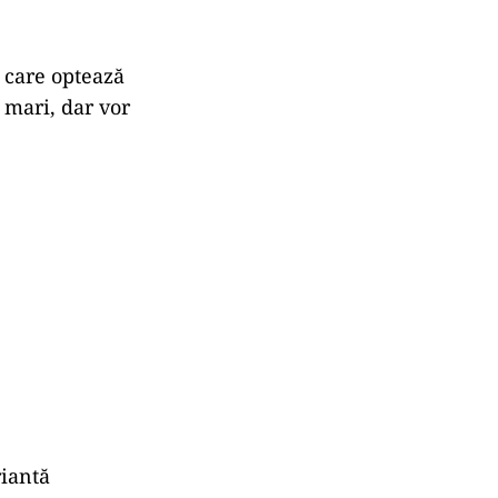
i care optează
 mari, dar vor
riantă