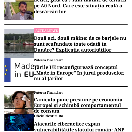
pe A0 Nord. Care este situația reală a
descărcărilor
ACTUALITATE
Două azi, două mâine: de ce barjele nu
sunt scufundate toate odată în
Dunăre? Explicația autorităților
Puterea Financiara
Țările UE reconfigurează conceptul
„Made in Europe” în jurul produselor,
nu al țărilor
Puterea Financiara
Canicula pune presiune pe economia
Europei și schimbă comportamentul
de consum
Oficiuldestiri.ro
Atacurile cibernetice expun
vulnerabilitățile statului român: ANP