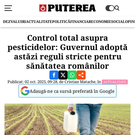
DEZVALUIRI
ACTUALITATE
POLITICĂ
FINANCIAR
ECONOMIE
SOCIAL
OPIN
Control total asupra
pesticidelor: Guvernul adoptă
astăzi reguli stricte pentru
sănătatea românilor
Publicat: 02 oct. 2025, 09:28, de
Cristian Matache
, în
ACTUALITATE
Adaugă-ne ca sursă preferată în Google