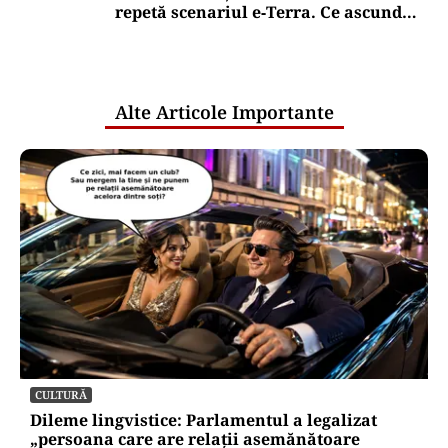
repetă scenariul e‑Terra. Ce ascund
comunicările oficiale și cine răspunde
pentru mentenanța IT a instituțiilor
publice
Alte Articole Importante
CULTURĂ
Dileme lingvistice: Parlamentul a legalizat
„persoana care are relații asemănătoare