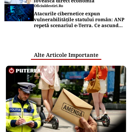
lovească direct economia
Oficiuldestiri.ro
Atacurile cibernetice expun
vulnerabilitățile statului român: ANP
repetă scenariul e‑Terra. Ce ascund
comunicările oficiale și cine răspunde
pentru mentenanța IT a instituțiilor
publice
Alte Articole Importante