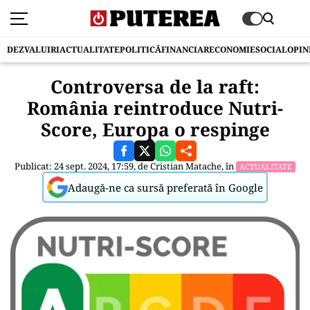
DEZVALUIRI
ACTUALITATE
POLITICĂ
FINANCIAR
ECONOMIE
SOCIAL
OPIN
Controversa de la raft:
România reintroduce Nutri-
Score, Europa o respinge
Publicat: 24 sept. 2024, 17:59, de
Cristian Matache
, în
ACTUALITATE
Adaugă-ne ca sursă preferată în Google