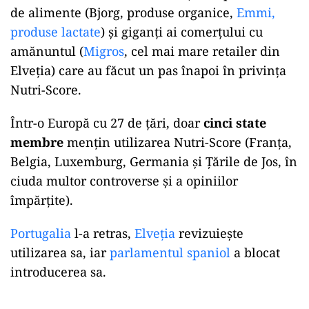
de alimente (Bjorg, produse organice,
Emmi,
produse lactate
) și giganți ai comerțului cu
amănuntul (
Migros
, cel mai mare retailer din
Elveția) care au făcut un pas înapoi în privința
Nutri-Score.
Într-o Europă cu 27 de țări, doar
cinci state
membre
mențin utilizarea Nutri-Score (Franța,
Belgia, Luxemburg, Germania și Țările de Jos, în
ciuda multor controverse și a opiniilor
împărțite).
Portugalia
l-a retras,
Elveția
revizuiește
utilizarea sa, iar
parlamentul spaniol
a blocat
introducerea sa.