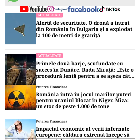
ACTUALITATE
Alertă de securitate. O dronă a intrat
din România în Bulgaria şi a explodat
la 100 de metri de graniţă
ACTUALITATE
Primele două barje, scufundate cu
succes în Dunăre. Radu Miruță: „Este o
procedură lentă pentru a se așeza cât
mai bine”
Puterea Financiara
România intră în jocul marilor puteri
pentru uraniul blocat în Niger. Miza:
un stoc de peste 1.000 de tone
Puterea Financiara
Impactul economic al verii infernale
europene: căldura extremă începe să