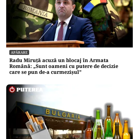
APĂRARE
Radu Miruță acuză un blocaj în Armata
Română: „Sunt oameni cu putere de decizie
care se pun de-a curmezișul”