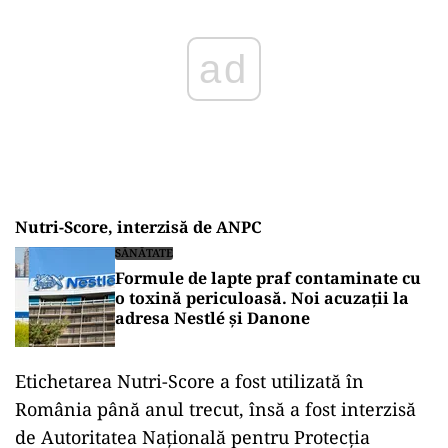
Nutri-Score, interzisă de ANPC
SĂNĂTATE
Formule de lapte praf contaminate cu
o toxină periculoasă. Noi acuzații la
adresa Nestlé și Danone
Etichetarea Nutri-Score a fost utilizată în
România până anul trecut, însă a fost interzisă
de Autoritatea Națională pentru Protecția