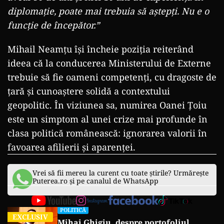
diplomație, poate mai trebuia să aștepți. Nu e o
funcție de începător.”
Mihail Neamțu își încheie poziția reiterând
ideea că la conducerea Ministerului de Externe
trebuie să fie oameni competenți, cu dragoste de
țară și cunoaștere solidă a contextului
geopolitic. În viziunea sa, numirea Oanei Țoiu
este un simptom al unei crize mai profunde în
clasa politică românească: ignorarea valorii în
favoarea afilierii și aparenței.
Vrei să fii mereu la curent cu toate știrile? Urmărește
Puterea.ro și pe canalul de WhatsApp
POLITICĂ
EXCLUSIV
Mihai Ghigiu, despre portofoliul