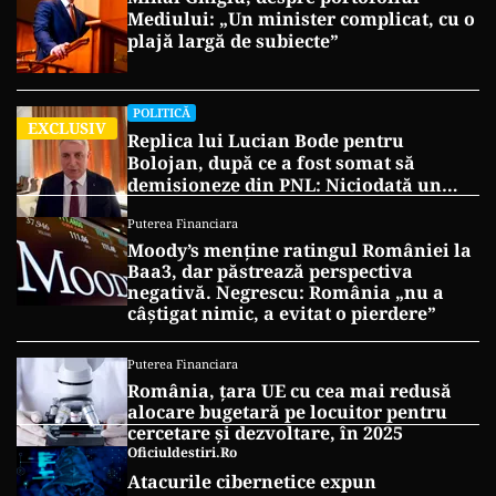
Mediului: „Un minister complicat, cu o
plajă largă de subiecte”
POLITICĂ
EXCLUSIV
Replica lui Lucian Bode pentru
Bolojan, după ce a fost somat să
demisioneze din PNL: Niciodată un
partid nu se va întări excluzând
Puterea Financiara
membri
Moody’s menține ratingul României la
Baa3, dar păstrează perspectiva
negativă. Negrescu: România „nu a
câștigat nimic, a evitat o pierdere”
Puterea Financiara
România, țara UE cu cea mai redusă
alocare bugetară pe locuitor pentru
cercetare și dezvoltare, în 2025
Oficiuldestiri.ro
Atacurile cibernetice expun