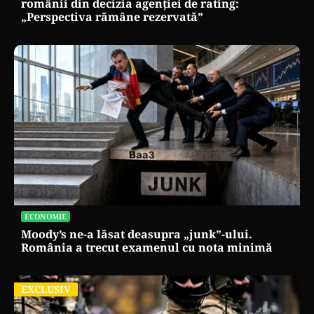
românii din decizia agenției de rating:
„Perspectiva rămâne rezervată”
ECONOMIE
Moody’s ne-a lăsat deasupra „junk”-ului.
România a trecut examenul cu nota minimă
EXCLUSIV
EXCLUSIV