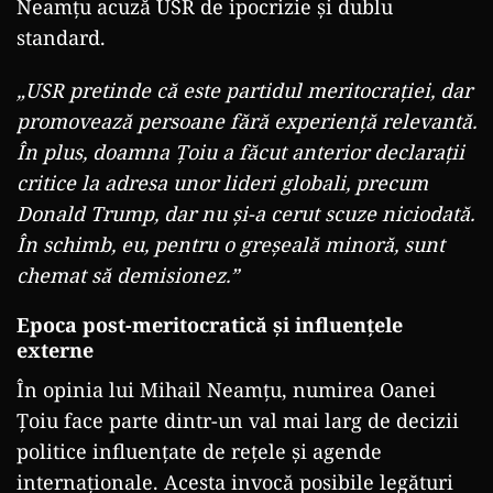
Neamțu acuză USR de ipocrizie și dublu
standard.
„USR pretinde că este partidul meritocrației, dar
promovează persoane fără experiență relevantă.
În plus, doamna Țoiu a făcut anterior declarații
critice la adresa unor lideri globali, precum
Donald Trump, dar nu și-a cerut scuze niciodată.
În schimb, eu, pentru o greșeală minoră, sunt
chemat să demisionez.”
Epoca post-meritocratică și influențele
externe
În opinia lui Mihail Neamțu, numirea Oanei
Țoiu face parte dintr-un val mai larg de decizii
politice influențate de rețele și agende
internaționale. Acesta invocă posibile legături