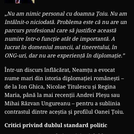
cu AUR, formațiunea cere anticipate
(VIDEO)
„
Nu am nimic personal cu doamna Țoiu. Nu am
întâlnit-o niciodată. Problema este că nu are un
parcurs profesional care să justifice această
numire într-o funcție atât de importantă. A
lucrat în domeniul muncii, al tineretului, în
ONG-uri, dar nu are experiență în diplomație.”
Într-un discurs înflăcărat, Neamțu a evocat
nume mari din istoria diplomației românești –
de la Ion Ghica, Nicolae Titulescu și Regina
Maria, până la mai recenții Andrei Pleșu sau
Mihai Răzvan Ungureanu – pentru a sublinia
contrastul dintre aceștia și profilul Oanei Țoiu.
Critici privind dublul standard politic