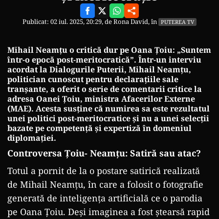
Publicat: 02 iul. 2025, 20:29, de
Rona David
, în
PUTEREA TV
Mihail Neamțu o critică dur pe Oana Țoiu: „Suntem
într-o epocă post-meritocratică”.
Într-un interviu
acordat la Dialogurile Puterii, Mihail Neamțu,
politician cunoscut pentru declarațiile sale
tranșante, a oferit o serie de comentarii critice la
adresa Oanei Țoiu, ministra Afacerilor Externe
(MAE). Acesta susține că numirea sa este rezultatul
unei politici post-meritocratice și nu a unei selecții
bazate pe competență și expertiză în domeniul
diplomației.
Controversa Țoiu- Neamțu: Satiră sau atac?
Totul a pornit de la o postare satirică realizată
de Mihail Neamțu, în care a folosit o fotografie
generată de inteligența artificială ce o parodia
pe Oana Țoiu. Deși imaginea a fost ștearsă rapid