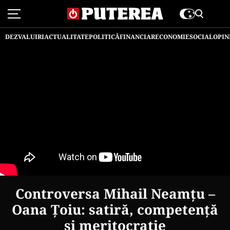
DEZVALUIRI
ACTUALITATE
POLITICĂ
FINANCIAR
ECONOMIE
SOCIAL
OPIN
Controversa Mihail Neamțu –
Oana Țoiu: satiră, competență
și meritocrație