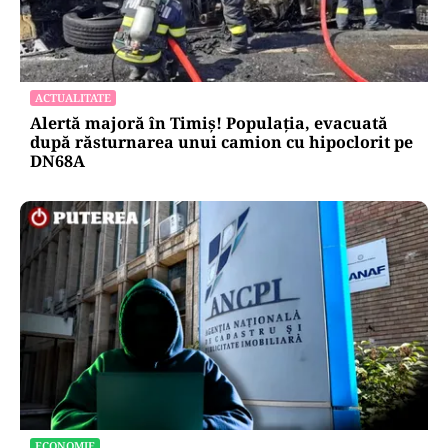
ACTUALITATE
Alertă majoră în Timiș! Populația, evacuată
după răsturnarea unui camion cu hipoclorit pe
DN68A
ECONOMIE