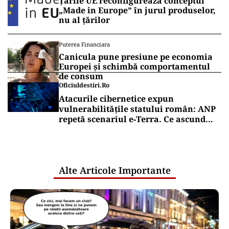
Țările UE reconfigurează conceptul
„Made in Europe” în jurul produselor,
nu al țărilor
Puterea Financiara
Canicula pune presiune pe economia
Europei și schimbă comportamentul
de consum
Oficiuldestiri.ro
Atacurile cibernetice expun
vulnerabilitățile statului român: ANP
repetă scenariul e‑Terra. Ce ascund
comunicările oficiale și cine răspunde
pentru mentenanța IT a instituțiilor
publice
Alte Articole Importante