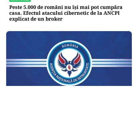
Peste 5.000 de români nu își mai pot cumpăra
casa. Efectul atacului cibernetic de la ANCPI
explicat de un broker
POLITICĂ
Lovitură pentru legea ANI: USR și PNL au
sesizat CCR. Decizia poate influența banii din
PNRR