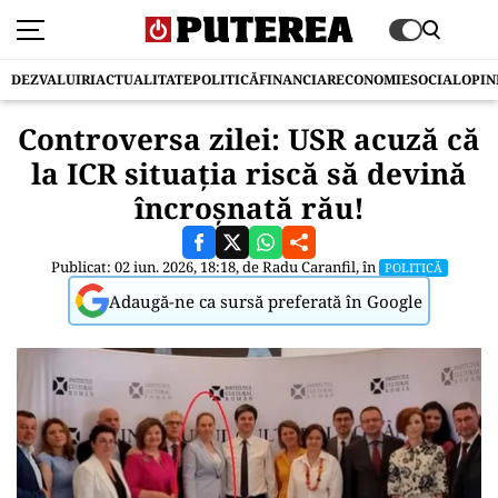
DEZVALUIRI
ACTUALITATE
POLITICĂ
FINANCIAR
ECONOMIE
SOCIAL
OPIN
Controversa zilei: USR acuză că
la ICR situația riscă să devină
încroșnată rău!
Publicat: 02 iun. 2026, 18:18, de
Radu Caranfil
, în
POLITICĂ
Adaugă-ne ca sursă preferată în Google