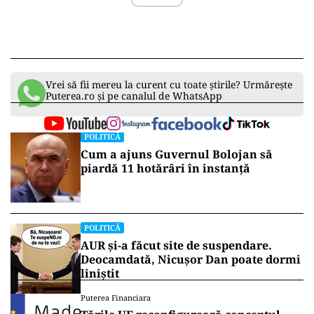
Vrei să fii mereu la curent cu toate știrile? Urmărește
Puterea.ro și pe canalul de WhatsApp
POLITICĂ
Cum a ajuns Guvernul Bolojan să
piardă 11 hotărâri în instanță
POLITICĂ
AUR și-a făcut site de suspendare.
Deocamdată, Nicușor Dan poate dormi
liniștit
Puterea Financiara