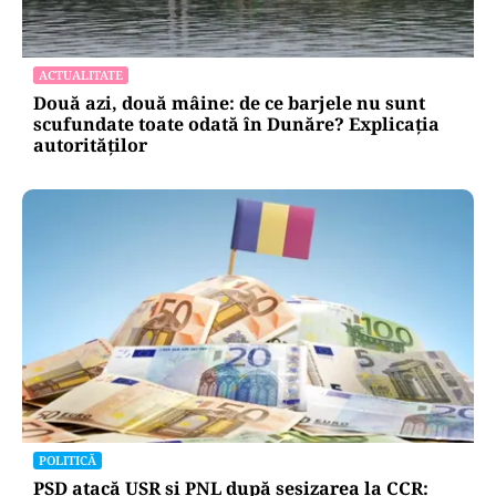
ACTUALITATE
Două azi, două mâine: de ce barjele nu sunt
scufundate toate odată în Dunăre? Explicația
autorităților
POLITICĂ
PSD atacă USR și PNL după sesizarea la CCR: