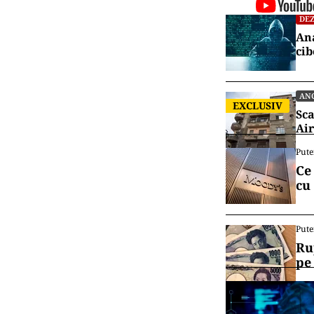
DEZ
Ana
cib
AN
EXCLUSIV
Sca
Air
Pute
Ce
cu
Pute
Ru
pe