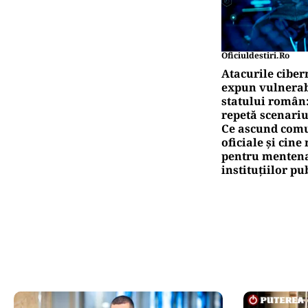
Oficiuldestiri.ro
Atacurile ciber
expun vulnerabi
statului român
repetă scenariu
Ce ascund comu
oficiale și cin
pentru mentena
instituțiilor pu