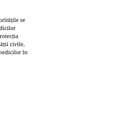
ritățile se
dicilor
rotecția
ții civile,
medicilor în