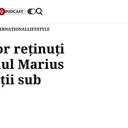
PODCAST
TERNAȚIONAL
LIFESTYLE
r reținuți
lul Marius
ții sub