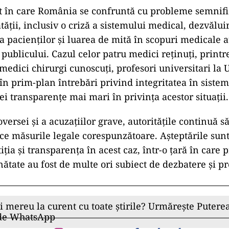
t în care România se confruntă cu probleme semnifi
ății, inclusiv o criză a sistemului medical, dezvăluir
a pacienților și luarea de mită în scopuri medicale 
ublicului. Cazul celor patru medici reținuți, printr
medici chirurgi cunoscuți, profesori universitari la
 în prim-plan întrebări privind integritatea în siste
ei transparențe mai mari în privința acestor situații.
versei și a acuzațiilor grave, autoritățile continuă s
lice măsurile legale corespunzătoare. Așteptările sun
tiția și transparența în acest caz, într-o țară în care
nătate au fost de multe ori subiect de dezbatere și p
ii mereu la curent cu toate știrile? Urmărește Puterea
 de WhatsApp