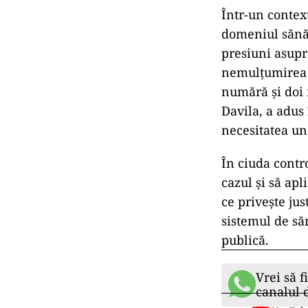
Într-un contex
domeniul sănăt
presiuni asupr
nemulțumirea p
numără și doi 
Davila, a adus
necesitatea un
În ciuda contro
cazul și să ap
ce privește jus
sistemul de să
publică.
Vrei să f
canalul