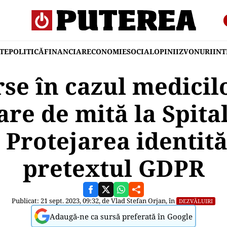
TE
POLITICĂ
FINANCIAR
ECONOMIE
SOCIAL
OPINII
ZVONURI
IN
se în cazul medicilo
are de mită la Spita
 Protejarea identită
pretextul GDPR
Publicat: 21 sept. 2023, 09:32, de
Vlad Stefan Orjan
, în
DEZVĂLUIRI
Adaugă-ne ca sursă preferată în Google