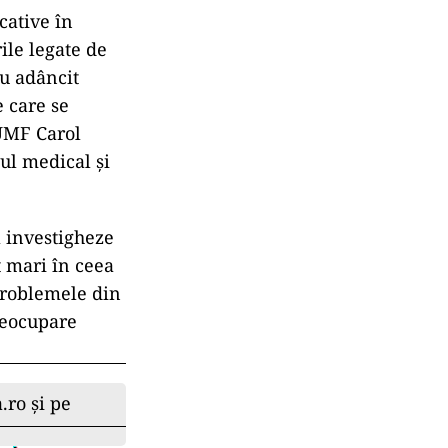
cative în
ile legate de
au adâncit
e care se
 UMF Carol
mul medical și
ă investigheze
t mari în ceea
 problemele din
reocupare
.ro și pe