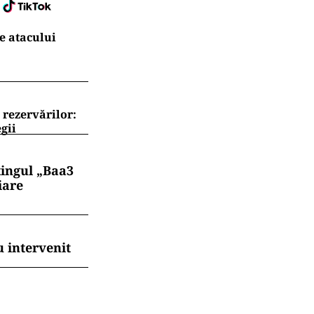
e atacului
 rezervărilor:
gii
tingul „Baa3
iare
 intervenit