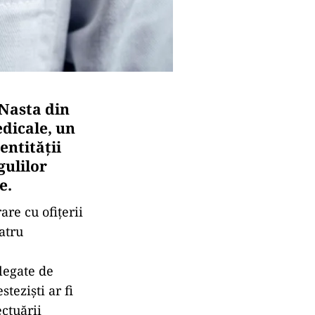
 Nasta din
edicale, un
entității
gulilor
e.
re cu ofițerii
atru
legate de
teziști ar fi
ctuării