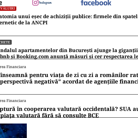
VĂLUIRI
tomia unui eșec de achiziții publice: firmele din spatel
ernetic de la ANCPI
CHETE
ndalul apartamentelor din București ajunge la giganții
bnb și Booking.com anunță măsuri și cer respectarea le
rea Financiara
 înseamnă pentru viața de zi cu zi a românilor ra
 perspectivă negativă” acordat de agențiile financ
rea Financiara
ptură în cooperarea valutară occidentală? SUA au
 piața valutară fără să consulte BCE