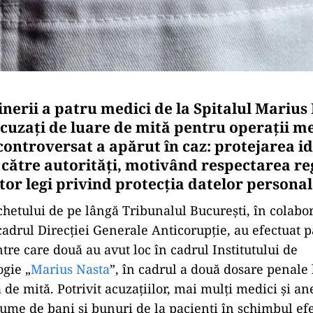
inerii a patru medici de la Spitalul Marius
acuzați de luare de mită pentru operații m
ontroversat a apărut în caz: protejarea id
 către autorități, motivând respectarea re
tor legi privind protecția datelor personal
chetului de pe lângă Tribunalul București, în colabora
 cadrul Direcției Generale Anticorupție, au efectuat p
ntre care două au avut loc în cadrul Institutului de
gie „
Marius Nasta
”, în cadrul a două dosare penale 
 de mită. Potrivit acuzațiilor, mai mulți medici și anes
sume de bani și bunuri de la pacienți în schimbul efe