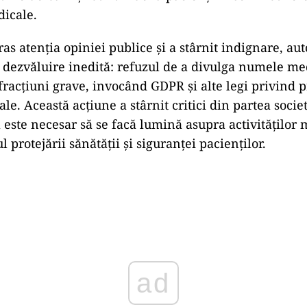
dicale.
ras atenția opiniei publice și a stârnit indignare, auto
 dezvăluire inedită: refuzul de a divulga numele me
fracțiuni grave, invocând GDPR și alte legi privind p
le. Această acțiune a stârnit critici din partea societă
 este necesar să se facă lumină asupra activităților 
l protejării sănătății și siguranței pacienților.
Play