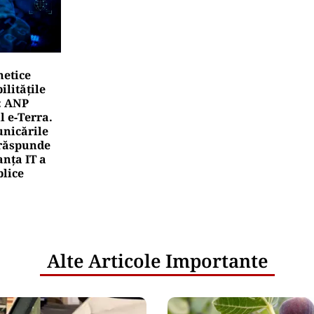
netice
litățile
: ANP
l e‑Terra.
nicările
e răspunde
nța IT a
blice
Alte Articole Importante