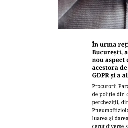
În urma reț
București, 
nou aspect c
acestora de
GDPR și a al
Procurorii Par
de poliție din
percheziții, di
Pneumoftiziolo
luarea și darea
cerut diverse 