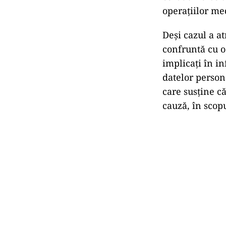
operațiilor me
Deși cazul a at
confruntă cu o
implicați în in
datelor persona
care susține că
cauză, în scopu