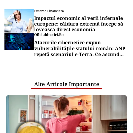
Puterea Financiara
Impactul economic al verii infernale
europene: căldura extremă începe să
lovească direct economia
Oficiuldestiri.ro
Atacurile cibernetice expun
vulnerabilitățile statului român: ANP
repetă scenariul e‑Terra. Ce ascund
comunicările oficiale și cine răspunde
pentru mentenanța IT a instituțiilor
publice
Alte Articole Importante