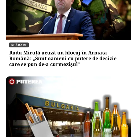
APĂRARE
Radu Miruță acuză un blocaj în Armata
Română: „Sunt oameni cu putere de decizie
care se pun de-a curmezișul”