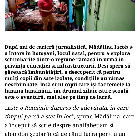
După ani de carieră jurnalistică, Mădălina Iacob s-
a întors în Botoșani, locul natal, pentru a explora
schimbările dintr-o regiune rămasă în urmă în
privința educației și infrastructurii. Deși spera să
găsească îmbunătățiri, a descoperit că pentru
mulți copii din sate izolate, condițiile au rămas
neschimbate. Încă sunt copii care își fac temele la
lumina lumânării, iar drumul zilnic către școală
este o aventură, mai ales pe timp de iarnă.
„Este o Românie dureros de adevărată, în care
timpul parcă a stat în loc”,
spune Mădălina, care
a început să scrie despre analfabetism și
abandon școlar încă de când lucra pentru un