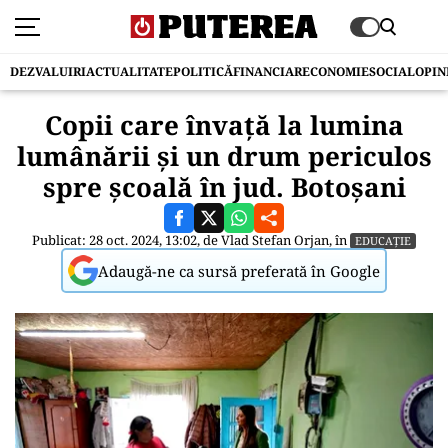
DEZVALUIRI
ACTUALITATE
POLITICĂ
FINANCIAR
ECONOMIE
SOCIAL
OPIN
Copii care învață la lumina
lumânării și un drum periculos
spre școală în jud. Botoșani
Publicat: 28 oct. 2024, 13:02, de
Vlad Stefan Orjan
, în
EDUCAȚIE
Adaugă-ne ca sursă preferată în Google