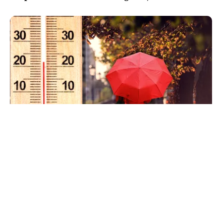
METEO
Când scad temperaturile în București sub 25 de
grade. Ce arată prognoza pentru septembrie
2026
TOS
Politica Cookies
Protecția Datelor Personale
Despre Noi
Publicitate
Echipa