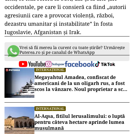
occidentale, pe care îi consieră ca fiind „autorii
agresiunii care a provocat violenţă, război,
dezastru umanitar şi instabilitate” în fosta
Iugoslavie, Afganistan şi Irak.
Vrei să fii mereu la curent cu toate știrile? Urmărește
Puterea.ro și pe canalul de WhatsApp
INTERNAȚIONAL
Megayahtul Amadea, confiscat de
americani de la un oligarh rus, a fost
scos la vânzare. Noul proprietar a scos
din conturi 187 de milioane de dolari
INTERNAȚIONAL
Al-Aqsa, fitilul Ierusalimului: o luptă
pentru câteva hectare aprinde lumea
musulmană