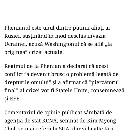
Phenianul este unul dintre puţinii aliaţi ai
Rusiei, susţinând în mod deschis invazia
Ucrainei, acuză Washingtonul că se află „la
originea” crizei actuale.
Regimul de la Phenian a declarat că acest
conflict ”a devenit brusc o problemă legată de
drepturile omului” şi a afirmat că ”pierzătorul
final” al crizei vor fi Statele Unite, consemnează
şi EFE.
Comentariul de opinie publicat sâmbătă de
agenţia de stat KCNA, semnat de Kim Myong
Chol, se mai referă la SUA, dar şi la alte ţări