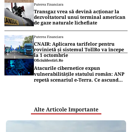
Puterea Financiara
Transgaz vrea să devină acționar la
dezvoltatorul unui terminal american
de gaze naturale lichefiate
Puterea Financiara
CNAIR: Aplicarea tarifelor pentru
rovinietă și sistemul TollRo va începe
la 1 octombrie
Oficiuldestiri.ro
Atacurile cibernetice expun
vulnerabilitățile statului român: ANP
repetă scenariul e‑Terra. Ce ascund
comunicările oficiale și cine răspunde
pentru mentenanța IT a instituțiilor
publice
Alte Articole Importante