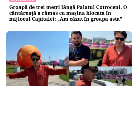
Groapă de trei metri lângă Palatul Cotroceni. O
cântăreață a rămas cu mașina blocata în
mijlocul Capitalei: „Am căzut în groapa asta”
ACTUALITATE
20 de grătare și sute de metri de mese: cum a
intrat Selly în Guinness World Records la
Nibiru