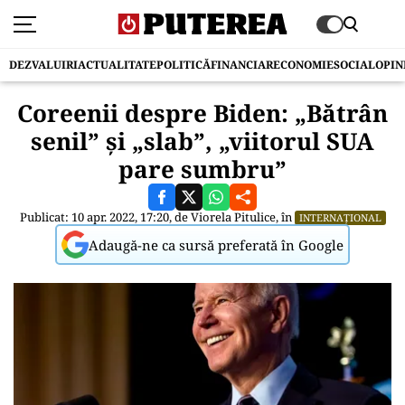
DEZVALUIRI
ACTUALITATE
POLITICĂ
FINANCIAR
ECONOMIE
SOCIAL
OPIN
Coreenii despre Biden: „Bătrân
senil” şi „slab”, „viitorul SUA
pare sumbru”
Publicat: 10 apr. 2022, 17:20, de
Viorela Pitulice
, în
INTERNAȚIONAL
Adaugă-ne ca sursă preferată în Google