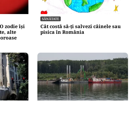
SĂNĂTATE
O zodie își
Cât costă să-ți salvezi câinele sau
e, alte
pisica în România
moroase
ACTUALITATE
n
Operațiunea de pe Dunăre
milioane
întârzie. Scufundarea barjelor
nei scene
amânată pentru joi. Reactorul 2
depinde de succesul intervenției