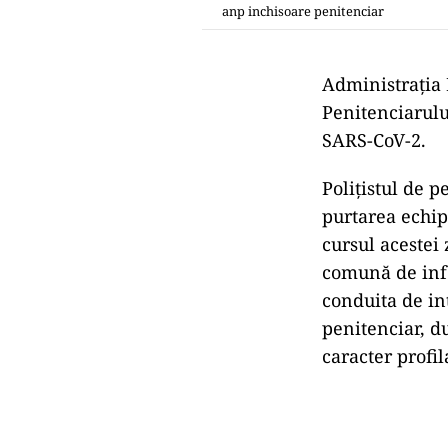
anp inchisoare penitenciar
Administrația 
Penitenciarului
SARS-CoV-2.
Poliţistul de p
purtarea echip
cursul acestei 
comună de infe
conduita de in
penitenciar, d
caracter profil