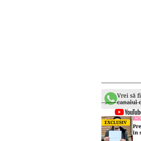
Vrei să f
canalul
ACT
EXCLUSIV
Pre
în 