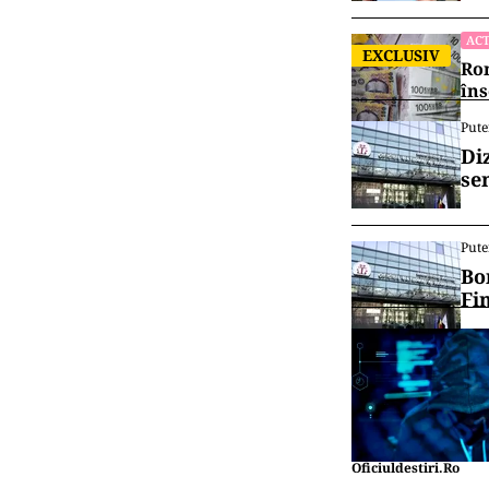
ACT
EXCLUSIV
Rom
îns
Pute
Di
se
Pute
Bo
Fi
Oficiuldestiri.ro