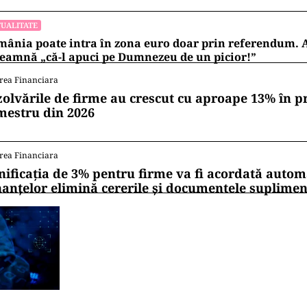
UALITATE
ânia poate intra în zona euro doar prin referendum. 
eamnă „că-l apuci pe Dumnezeu de un picior!”
rea Financiara
zolvările de firme au crescut cu aproape 13% în p
mestru din 2026
rea Financiara
nificația de 3% pentru firme va fi acordată autom
nanțelor elimină cererile și documentele suplime