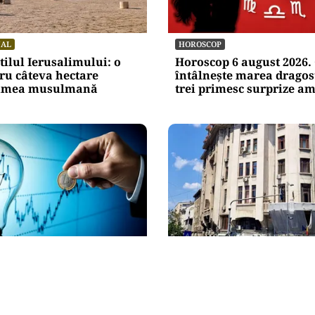
NAL
HOROSCOP
itilul Ierusalimului: o
Horoscop 6 august 2026. 
ru câteva hectare
întâlnește marea dragost
lumea musulmană
trei primesc surprize a
ADMINISTRATIE
ump kilowatt e cel pe
Teatrul Bulandra intră î
poți muta
reparații capitale: 98,6 
de lei pentru salvarea u
istorice