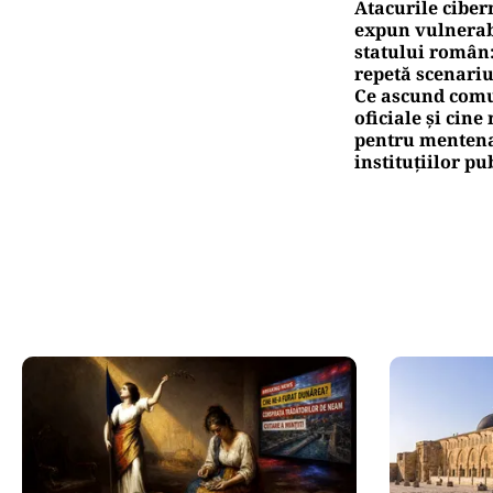
Atacurile ciber
expun vulnerabi
statului român
repetă scenariu
Ce ascund comu
oficiale și cin
pentru mentena
instituțiilor pu