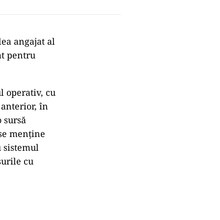
ea angajat al
at pentru
l operativ, cu
anterior, în
o sursă
 se menţine
u sistemul
urile cu