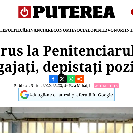
TE
POLITICĂ
FINANCIAR
ECONOMIE
SOCIAL
OPINII
ZVONURI
IN
us la Penitenciarul
ajați, depistați poz
Publicat: 31 iul. 2020, 23:23, de
Eva Mihai
, în
ACTUALITATE
Adaugă-ne ca sursă preferată în Google