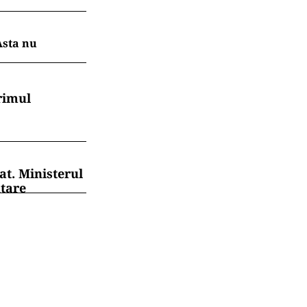
Asta nu
rimul
at. Ministerul
ntare