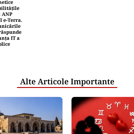
netice
litățile
: ANP
l e‑Terra.
nicările
e răspunde
nța IT a
blice
Alte Articole Importante