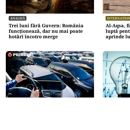
ANALIZĂ
INTERNAȚIO
Trei luni fără Guvern: România
Al-Aqsa, f
funcționează, dar nu mai poate
luptă pent
hotărî încotro merge
aprinde 
AUTO
ECONOMIE
Schimbare pe piața auto: românii
Cel mai sc
cumpără mai puține mașini, însă
care nu-l 
tot mai multe sunt noi