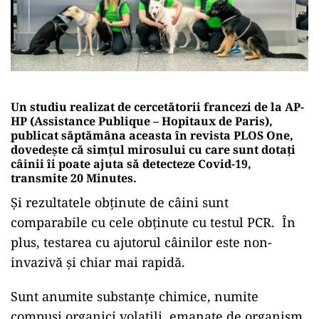
Un studiu realizat de cercetătorii francezi de la AP-
HP (Assistance Publique – Hopitaux de Paris),
publicat săptămâna aceasta în revista PLOS One,
dovedește că simțul mirosului cu care sunt dotați
câinii îi poate ajuta să detecteze Covid-19,
transmite 20 Minutes.
Și rezultatele obținute de câini sunt
comparabile cu cele obținute cu testul PCR. În
plus, testarea cu ajutorul câinilor este non-
invazivă și chiar mai rapidă.
Sunt anumite substanțe chimice, numite
compuși organici volatili, emanate de organism