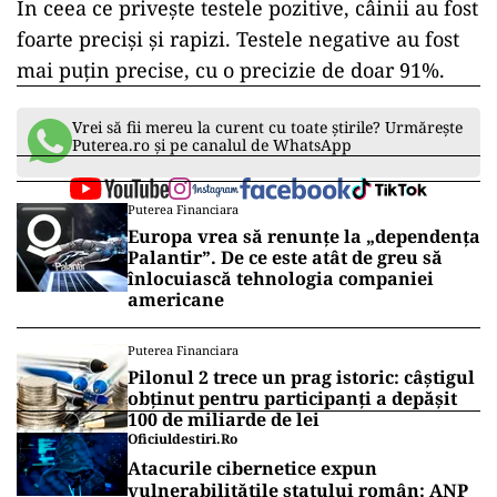
În ceea ce privește testele pozitive, câinii au fost
foarte preciși și rapizi. Testele negative au fost
mai puțin precise, cu o precizie de doar 91%.
Vrei să fii mereu la curent cu toate știrile? Urmărește
Puterea.ro și pe canalul de WhatsApp
Puterea Financiara
Europa vrea să renunțe la „dependența
Palantir”. De ce este atât de greu să
înlocuiască tehnologia companiei
americane
Puterea Financiara
Pilonul 2 trece un prag istoric: câștigul
obținut pentru participanți a depășit
100 de miliarde de lei
Oficiuldestiri.ro
Atacurile cibernetice expun
vulnerabilitățile statului român: ANP