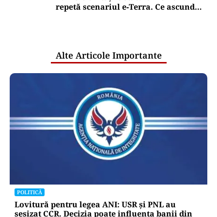
repetă scenariul e‑Terra. Ce ascund
comunicările oficiale și cine răspunde
pentru mentenanța IT a instituțiilor
publice
Alte Articole Importante
POLITICĂ
Lovitură pentru legea ANI: USR și PNL au
sesizat CCR. Decizia poate influența banii din