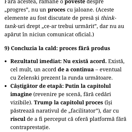
Fără acestea, rămâne o
poveste
despre
„progres”, nu un
proces
cu jaloane. (Aceste
elemente au fost discutate de presă și
think-
tank
-uri drept „ce-ar trebui urmărit”, dar nu au
apărut în niciun comunicat oficial.)
9) Concluzia la cald: proces fără produs
Rezultatul imediat:
Nu există acord.
Există,
cel mult, un acord
de a continua
– eventual
cu Zelenski prezent la runda următoare.
Câștigător de etapă:
Putin la capitolul
imagine
(revenire pe scenă, fără cedări
vizibile).
Trump la capitolul proces
(își
păstrează narativul de „facilitator”), dar cu
riscul
de a fi perceput că oferă platformă fără
contraprestație.