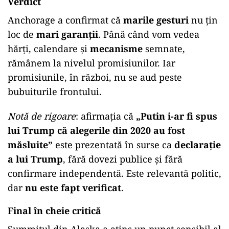
Verdict
Anchorage a confirmat că
marile gesturi
nu țin
loc de
mari garanții
. Până când vom vedea
hărți, calendare și
mecanisme
semnate,
rămânem la nivelul promisiunilor. Iar
promisiunile, în război, nu se aud peste
bubuiturile frontului.
Notă de rigoare
: afirmația că
„Putin i-ar fi spus
lui Trump că alegerile din 2020 au fost
măsluite”
este prezentată în surse ca
declarație
a lui Trump
, fără dovezi publice şi fără
confirmare independentă. Este relevantă politic,
dar
nu este fapt verificat
.
Final în cheie critică