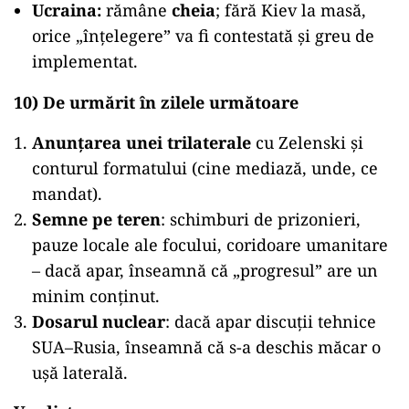
Ucraina:
rămâne
cheia
; fără Kiev la masă,
orice „înțelegere” va fi contestată și greu de
implementat.
10) De urmărit în zilele următoare
Anunțarea unei trilaterale
cu Zelenski și
conturul formatului (cine mediază, unde, ce
mandat).
Semne pe teren
: schimburi de prizonieri,
pauze locale ale focului, coridoare umanitare
– dacă apar, înseamnă că „progresul” are un
minim conținut.
Dosarul nuclear
: dacă apar discuții tehnice
SUA–Rusia, înseamnă că s-a deschis măcar o
ușă laterală.