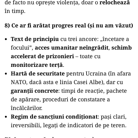
de facto nu oprește violența, doar o
relochează
în timp.
8) Ce ar fi arătat progres real (și nu am văzut)
Text de principiu
cu trei ancore: „încetare a
focului”,
acces umanitar neîngrădit
,
schimb
accelerat de prizonieri
– toate cu
monitorizare terță
.
Hartă de securitate
pentru Ucraina (în afara
NATO, dacă asta e linia Casei Albe), dar cu
garanții concrete
: timpi de reacție, pachete
de apărare, proceduri de constatare a
încălcărilor.
Regim de sancțiuni condiționat
: pași clari,
ireversibili, legați de indicatori de pe teren.