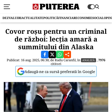
DEZVALUIRI
ACTUALITATE
POLITICĂ
FINANCIAR
ECONOMIE
SOCIAL
OPIN
Covor roșu pentru un criminal
de război: lecția amară a
summitului din Alaska
Publicat: 16 aug. 2025, 06:30, de
Radu Caranfil
, în
,
7976
ANALIZĂ
cititori
Adaugă-ne ca sursă preferată în Google