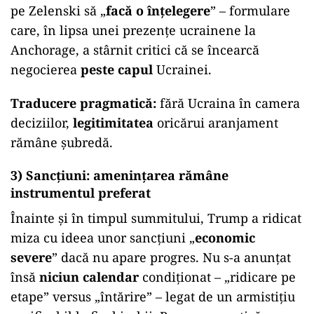
pe Zelenski să „
facă o înțelegere
” – formulare
care, în lipsa unei prezențe ucrainene la
Anchorage, a stârnit critici că se încearcă
negocierea
peste capul
Ucrainei.
Traducere pragmatică:
fără Ucraina în camera
deciziilor,
legitimitatea
oricărui aranjament
rămâne șubredă.
3) Sancțiuni: amenințarea rămâne
instrumentul preferat
Înainte și în timpul summitului, Trump a ridicat
miza cu ideea unor sancțiuni „
economic
severe
” dacă nu apare progres. Nu s-a anunțat
însă
niciun calendar
condiționat – „ridicare pe
etape” versus „întărire” – legat de un armistițiu