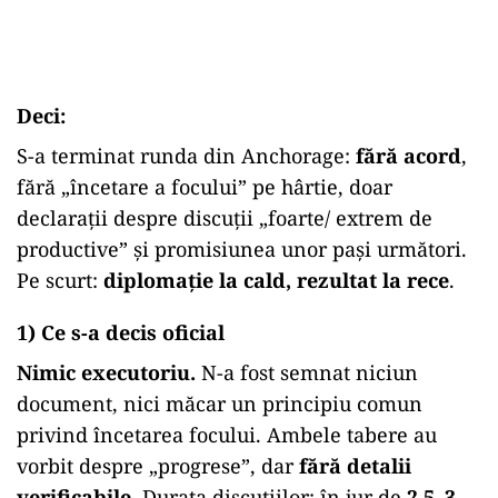
Deci:
S-a terminat runda din Anchorage:
fără acord
,
fără „încetare a focului” pe hârtie, doar
declarații despre discuții „foarte/ extrem de
productive” și promisiunea unor pași următori.
Pe scurt:
diplomație la cald, rezultat la rece
.
1) Ce s-a decis oficial
Nimic executoriu.
N-a fost semnat niciun
document, nici măcar un principiu comun
privind încetarea focului. Ambele tabere au
vorbit despre „progrese”, dar
fără detalii
verificabile
. Durata discuțiilor: în jur de
2,5–3