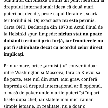
Summitul din Alaska a atins un punct sensibil al
dreptului internațional: ideea că două mari
puteri pot decide, peste capul Ucrainei, soarta
teritoriului ei. Or, exact asta
nu este permis
.
Carta ONU, Declarația din 1970 și Actul Final de
la Helsinki spun limpede:
niciun stat nu poate
dobândi teritorii prin forță, iar frontierele nu
pot fi schimbate decât cu acordul celor direct
implicați
.
Prin urmare, orice „armistițiu” convenit doar
între Washington și Moscova, fără ca Kievul să
fie parte, este nul din start. Mai grav, conferă
impresia că dreptul internațional ar fi opțional,
o masă de poker unde marile puteri își împart
fisele după chef, iar statele mai mici rămân
simple jetoane. În realitate, nu e doar o