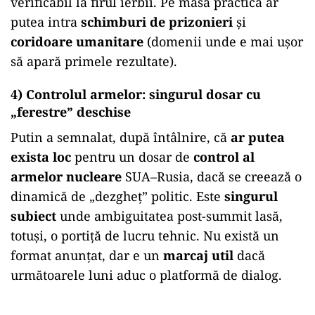
verificabil la firul ierbii. Pe masa practică ar
putea intra
schimburi de prizonieri
și
coridoare umanitare
(domenii unde e mai ușor
să apară primele rezultate).
4) Controlul armelor: singurul dosar cu
„ferestre” deschise
Putin a semnalat, după întâlnire, că
ar putea
exista loc
pentru un dosar de
control al
armelor nucleare
SUA–Rusia, dacă se creează o
dinamică de „dezgheț” politic. Este
singurul
subiect
unde ambiguitatea post-summit lasă,
totuși, o portiță de lucru tehnic. Nu există un
format anunțat, dar e un
marcaj util
dacă
următoarele luni aduc o platformă de dialog.