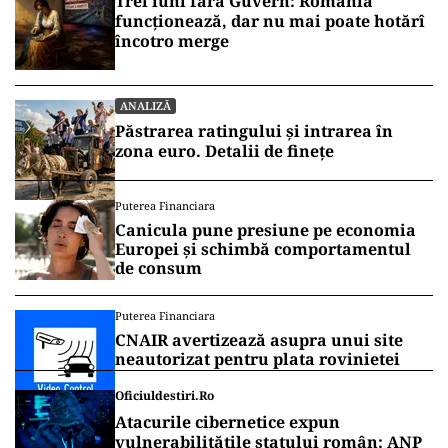
Trei luni fără Guvern: România
funcționează, dar nu mai poate hotărî
încotro merge
ANALIZĂ
Păstrarea ratingului și intrarea în
zona euro. Detalii de finețe
Puterea Financiara
Canicula pune presiune pe economia
Europei și schimbă comportamentul
de consum
Puterea Financiara
CNAIR avertizează asupra unui site
neautorizat pentru plata rovinietei
Oficiuldestiri.ro
Atacurile cibernetice expun
vulnerabilitățile statului român: ANP