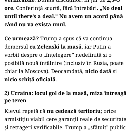
ore
. Conferință scurtă, fără întrebări.
„No deal
until there’s a deal.” Nu avem un acord până
când nu va exista unul.
Ce urmează?
Trump a spus că va continua
demersul
cu Zelenski la masă
, iar Putin a
vorbit despre o „înțelegere” nedefinită și o
posibilă nouă întâlnire (inclusiv în Rusia, poate
chiar la Moscova). Deocamdată,
nicio dată
și
nicio schiță oficială
.
2) Ucraina: locul gol de la masă, miza întreagă
pe teren
Kievul repetă că
nu cedează teritoriu
; orice
armistițiu viabil cere garanții reale de securitate
și retrageri verificabile. Trump a „sfătuit” public