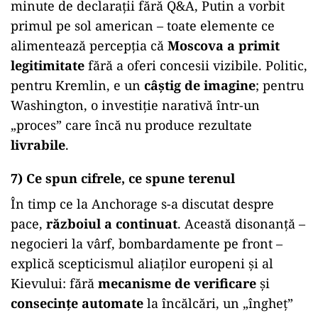
minute de declarații fără Q&A, Putin a vorbit
primul pe sol american – toate elemente ce
alimentează percepția că
Moscova a primit
legitimitate
fără a oferi concesii vizibile. Politic,
pentru Kremlin, e un
câștig de imagine
; pentru
Washington, o investiție narativă într-un
„proces” care încă nu produce rezultate
livrabile
.
7) Ce spun cifrele, ce spune terenul
În timp ce la Anchorage s-a discutat despre
pace,
războiul a continuat
. Această disonanță –
negocieri la vârf, bombardamente pe front –
explică scepticismul aliaților europeni și al
Kievului: fără
mecanisme de verificare
și
consecințe automate
la încălcări, un „îngheț”