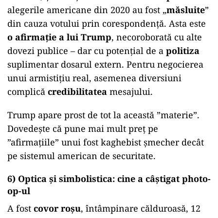
alegerile americane din 2020 au fost „
măsluite
”
din cauza votului prin corespondență. Asta este
o afirmație a lui Trump
, necoroborată cu alte
dovezi publice – dar cu potențial de a
politiza
suplimentar dosarul extern. Pentru negocierea
unui armistițiu real, asemenea diversiuni
complică
credibilitatea
mesajului.
Trump apare prost de tot la această ”materie”.
Dovedește că pune mai mult preț pe
”afirmațiile” unui fost kaghebist șmecher decât
pe sistemul american de securitate.
6) Optica și simbolistica: cine a câștigat photo-
op-ul
A fost
covor roșu
, întâmpinare călduroasă, 12