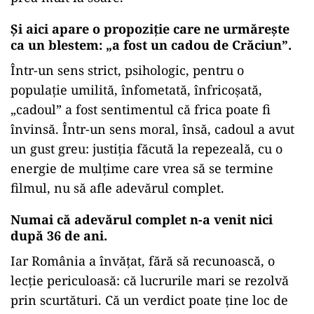
Și aici apare o propoziție care ne urmărește
ca un blestem: „a fost un cadou de Crăciun”.
Într-un sens strict, psihologic, pentru o
populație umilită, înfometată, înfricoșată,
„cadoul” a fost sentimentul că frica poate fi
învinsă. Într-un sens moral, însă, cadoul a avut
un gust greu: justiția făcută la repezeală, cu o
energie de mulțime care vrea să se termine
filmul, nu să afle adevărul complet.
Numai că adevărul complet n-a venit nici
după 36 de ani.
Iar România a învățat, fără să recunoască, o
lecție periculoasă: că lucrurile mari se rezolvă
prin scurtături. Că un verdict poate ține loc de