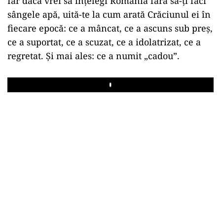
Iar dacă vrei să înțelegi România fără să-ți faci
sângele apă, uită-te la cum arată Crăciunul ei în
fiecare epocă: ce a mâncat, ce a ascuns sub preș,
ce a suportat, ce a scuzat, ce a idolatrizat, ce a
regretat. Și mai ales: ce a numit „cadou”.
Play