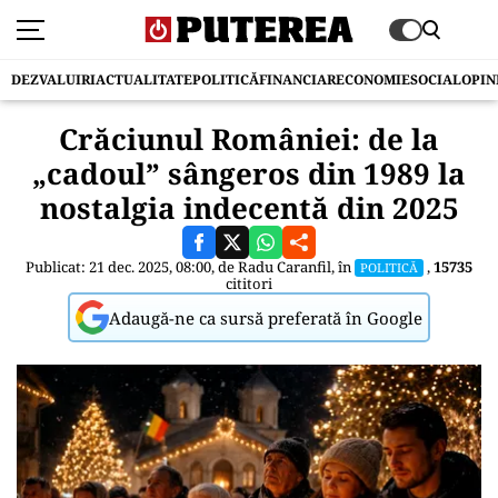
DEZVALUIRI
ACTUALITATE
POLITICĂ
FINANCIAR
ECONOMIE
SOCIAL
OPIN
Crăciunul României: de la
„cadoul” sângeros din 1989 la
nostalgia indecentă din 2025
Publicat: 21 dec. 2025, 08:00, de
Radu Caranfil
, în
,
15735
POLITICĂ
cititori
Adaugă-ne ca sursă preferată în Google