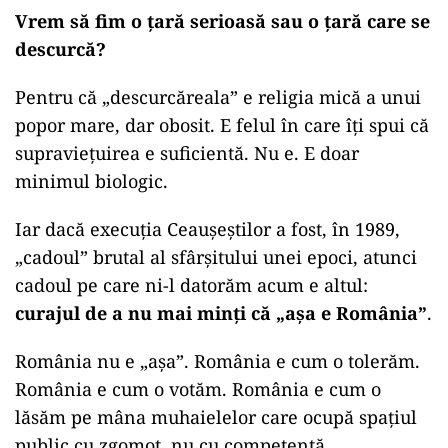
Vrem să fim o țară serioasă sau o țară care se
descurcă?
Pentru că „descurcăreala” e religia mică a unui
popor mare, dar obosit. E felul în care îți spui că
supraviețuirea e suficientă. Nu e. E doar
minimul biologic.
Iar dacă execuția Ceaușeștilor a fost, în 1989,
„cadoul” brutal al sfârșitului unei epoci, atunci
cadoul pe care ni-l datorăm acum e altul:
curajul de a nu mai minți că „așa e România”
.
România nu e „așa”. România e cum o tolerăm.
România e cum o votăm. România e cum o
lăsăm pe mâna muhaielelor care ocupă spațiul
public cu zgomot, nu cu competență.