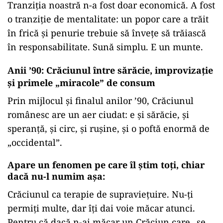
Tranziția noastră n-a fost doar economică. A fost
o tranziție de mentalitate: un popor care a trăit
în frică și penurie trebuie să învețe să trăiască
în responsabilitate. Sună simplu. E un munte.
Anii ’90: Crăciunul între sărăcie, improvizație
și primele „miracole” de consum
Prin mijlocul și finalul anilor ’90, Crăciunul
românesc are un aer ciudat: e și sărăcie, și
speranță, și circ, și rușine, și o poftă enormă de
„occidental”.
Apare un fenomen pe care îl știm toți, chiar
dacă nu-l numim așa:
Crăciunul ca terapie de supraviețuire. Nu-ți
permiți multe, dar îți dai voie măcar atunci.
Pentru că dacă n-ai măcar un Crăciun care „se