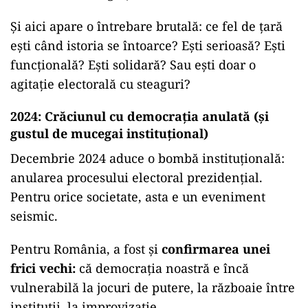
Și aici apare o întrebare brutală: ce fel de țară
ești când istoria se întoarce? Ești serioasă? Ești
funcțională? Ești solidară? Sau ești doar o
agitație electorală cu steaguri?
2024: Crăciunul cu democrația anulată (și
gustul de mucegai instituțional)
Decembrie 2024 aduce o bombă instituțională:
anularea procesului electoral prezidențial.
Pentru orice societate, asta e un eveniment
seismic.
Pentru România, a fost și
confirmarea unei
frici vechi:
că democrația noastră e încă
vulnerabilă la jocuri de putere, la războaie între
instituții, la improvizație.