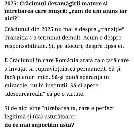
2025: Crăciunul dezamăgirii mature și
întrebarea care mușcă: „cum de am ajuns iar
aici?”
Crăciunul din 2025 nu mai e despre „tranziție”.
Tranziția s-a terminat demult. Acum e despre
responsabilitate. Și, pe alocuri, despre lipsa ei.
E Crăciunul în care România arată ca o țară care
a învățat să supraviețuiască permanent. Să-și
facă planuri mici. Să-și pună speranța în
miracole, nu în instituții. Să-și apere
„descurcăreala” ca pe o virtute.
Și de aici vine întrebarea ta, care e perfect
legitimă și (da) usturătoare:
de ce mai suportăm asta?