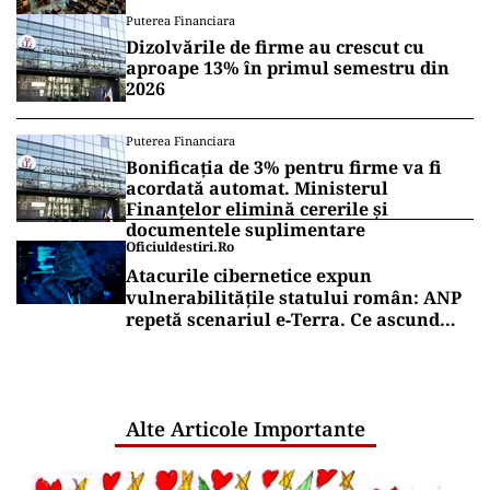
inflamat dezbaterile
Puterea Financiara
Dizolvările de firme au crescut cu
aproape 13% în primul semestru din
2026
Puterea Financiara
Bonificația de 3% pentru firme va fi
acordată automat. Ministerul
Finanțelor elimină cererile și
documentele suplimentare
Oficiuldestiri.ro
Atacurile cibernetice expun
vulnerabilitățile statului român: ANP
repetă scenariul e‑Terra. Ce ascund
comunicările oficiale și cine răspunde
pentru mentenanța IT a instituțiilor
publice
Alte Articole Importante