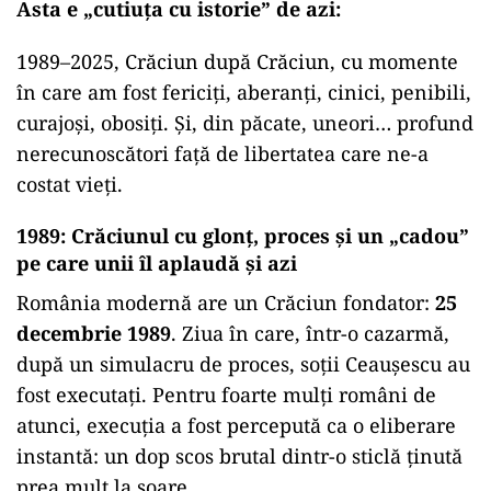
Asta e „cutiuța cu istorie” de azi:
1989–2025, Crăciun după Crăciun, cu momente
în care am fost fericiți, aberanți, cinici, penibili,
curajoși, obosiți. Și, din păcate, uneori… profund
nerecunoscători față de libertatea care ne-a
costat vieți.
1989: Crăciunul cu glonț, proces și un „cadou”
pe care unii îl aplaudă și azi
România modernă are un Crăciun fondator:
25
decembrie 1989
. Ziua în care, într-o cazarmă,
după un simulacru de proces, soții Ceaușescu au
fost executați. Pentru foarte mulți români de
atunci, execuția a fost percepută ca o eliberare
instantă: un dop scos brutal dintr-o sticlă ținută
prea mult la soare.