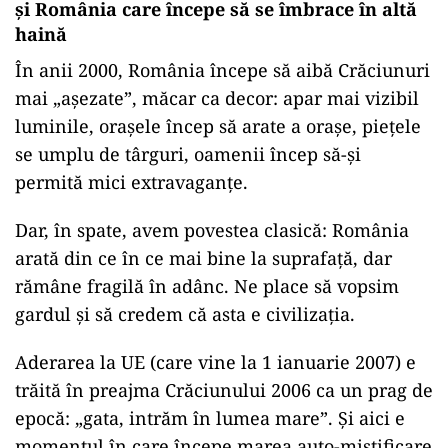
și România care începe să se îmbrace în altă
haină
În anii 2000, România începe să aibă Crăciunuri
mai „așezate”, măcar ca decor: apar mai vizibil
luminile, orașele încep să arate a orașe, piețele
se umplu de târguri, oamenii încep să-și
permită mici extravaganțe.
Dar, în spate, avem povestea clasică: România
arată din ce în ce mai bine la suprafață, dar
rămâne fragilă în adânc. Ne place să vopsim
gardul și să credem că asta e civilizația.
Aderarea la UE (care vine la 1 ianuarie 2007) e
trăită în preajma Crăciunului 2006 ca un prag de
epocă: „gata, intrăm în lumea mare”. Și aici e
momentul în care începe marea auto-mistificare