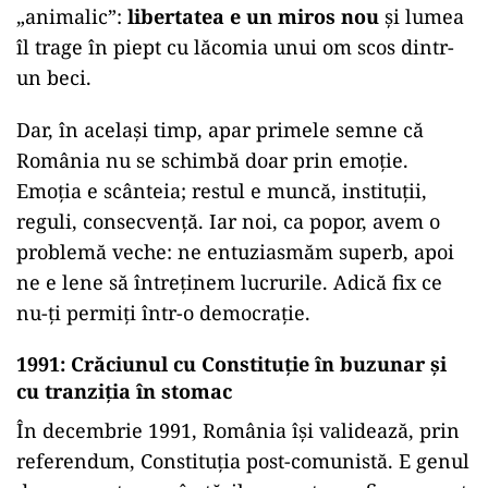
„animalic”:
libertatea e un miros nou
și lumea
îl trage în piept cu lăcomia unui om scos dintr-
un beci.
Dar, în același timp, apar primele semne că
România nu se schimbă doar prin emoție.
Emoția e scânteia; restul e muncă, instituții,
reguli, consecvență. Iar noi, ca popor, avem o
problemă veche: ne entuziasmăm superb, apoi
ne e lene să întreținem lucrurile. Adică fix ce
nu-ți permiți într-o democrație.
1991: Crăciunul cu Constituție în buzunar și
cu tranziția în stomac
În decembrie 1991, România își validează, prin
referendum, Constituția post-comunistă. E genul