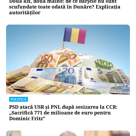
Două azi, două mâine: de ce barjele nu sunt
scufundate toate odată în Dunăre? Explicația
autorităților
POLITICĂ
PSD atacă USR și PNL după sesizarea la CCR:
„Sacrifică 771 de milioane de euro pentru
Dominic Fritz”