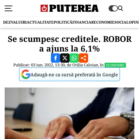
DEZVALUIRI
ACTUALITATE
POLITICĂ
FINANCIAR
ECONOMIE
SOCIAL
OPIN
Se scumpesc creditele. ROBOR
a ajuns la 6,1%
Publicat: 03 iun. 2022, 13:30, de
Otilia Caloian
, în
ECONOMIE
Adaugă-ne ca sursă preferată în Google