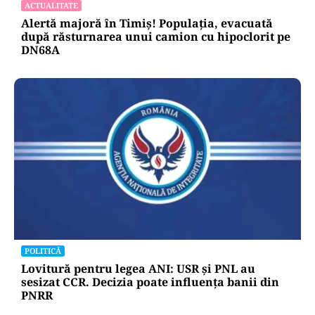
ACTUALITATE
Alertă majoră în Timiș! Populația, evacuată
după răsturnarea unui camion cu hipoclorit pe
DN68A
POLITICĂ
Lovitură pentru legea ANI: USR și PNL au
sesizat CCR. Decizia poate influența banii din
PNRR