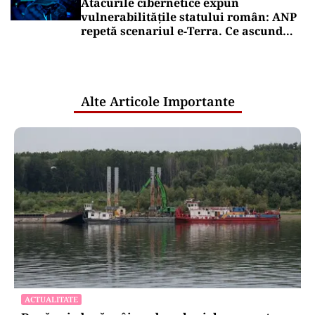
Atacurile cibernetice expun
vulnerabilitățile statului român: ANP
repetă scenariul e‑Terra. Ce ascund
comunicările oficiale și cine răspunde
pentru mentenanța IT a instituțiilor
publice
Alte Articole Importante
ACTUALITATE