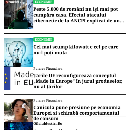
ECONOMIE
Peste 5.000 de români nu își mai pot
cumpăra casa. Efectul atacului
cibernetic de la ANCPI explicat de un
broker
ECONOMIE
Cel mai scump kilowatt e cel pe care
nu-l poți muta
Puterea Financiara
Țările UE reconfigurează conceptul
„Made in Europe” în jurul produselor,
nu al țărilor
Puterea Financiara
Canicula pune presiune pe economia
Europei și schimbă comportamentul
de consum
Oficiuldestiri.ro