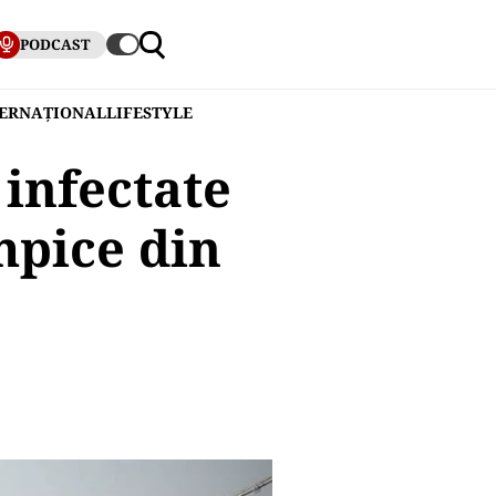
PODCAST
TERNAȚIONAL
LIFESTYLE
infectate
mpice din