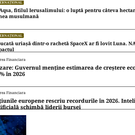
TERNAȚIONAL
Aqsa, fitilul Ierusalimului: o luptă pentru câteva hecta
mea musulmană
TERNAȚIONAL
ucată uriașă dintr-o rachetă SpaceX ar fi lovit Luna. N
pactul
rea Financiara
zare: Guvernul menține estimarea de creștere e
1% în 2026
rea Financiara
țiunile europene rescriu recordurile în 2026. Intel
ificială schimbă liderii bursei