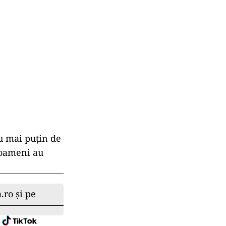
cu mai puţin de
i oameni au
.ro și pe