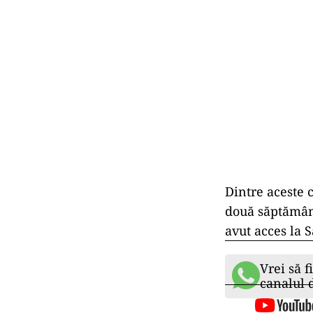
Dintre aceste 
două săptămâni
avut acces la S
Vrei să f
canalul