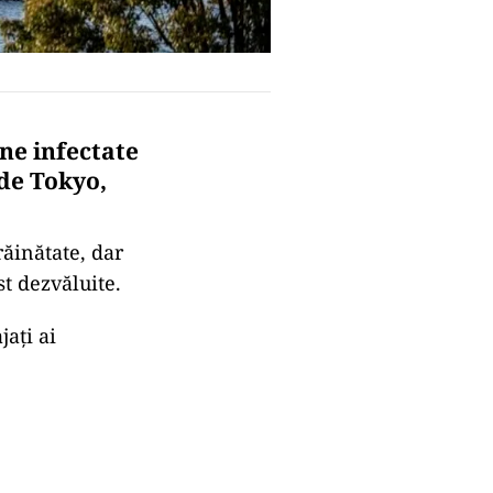
ne infectate
 de Tokyo,
răinătate, dar
st dezvăluite.
jaţi ai