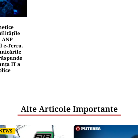
netice
litățile
: ANP
l e‑Terra.
nicările
e răspunde
nța IT a
blice
Alte Articole Importante
 NEWS
 NEWS