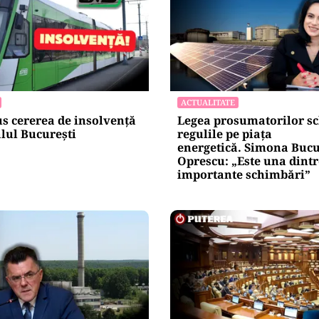
ACTUALITATE
s cererea de insolvență
Legea prosumatorilor s
lul București
regulile pe piața
energetică. Simona Buc
Oprescu: „Este una dintr
importante schimbări”