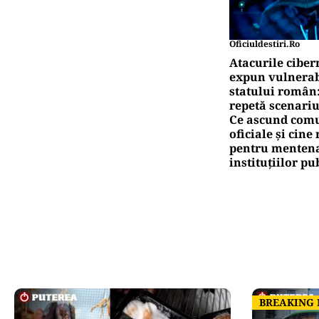
Oficiuldestiri.ro
Atacurile ciber
expun vulnerabi
statului român
repetă scenariu
Ce ascund comu
oficiale și cin
pentru mentena
instituțiilor pu
BREAKING
BREAKING