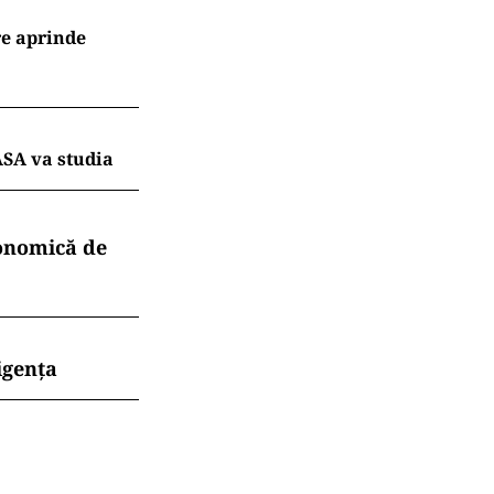
re aprinde
ASA va studia
conomică de
igența