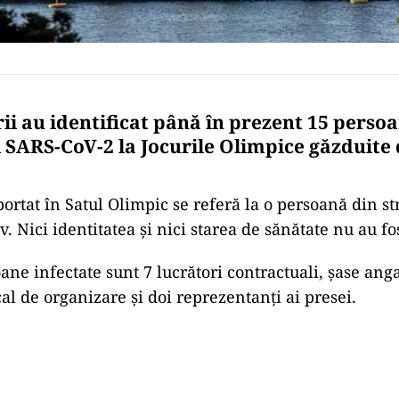
ii au identificat până în prezent 15 persoa
l SARS-CoV-2 la Jocurile Olimpice găzduite
ortat în Satul Olimpic se referă la o persoană din st
v. Nici identitatea şi nici starea de sănătate nu au fo
ane infectate sunt 7 lucrători contractuali, şase anga
al de organizare şi doi reprezentanţi ai presei.
Play