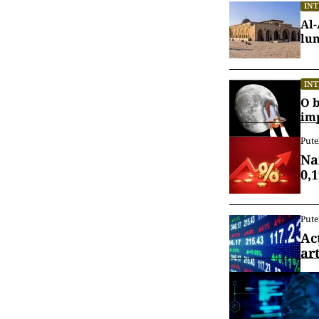
IN
Al-
lu
IN
O b
im
Pute
Na
0,
Pute
Ac
art