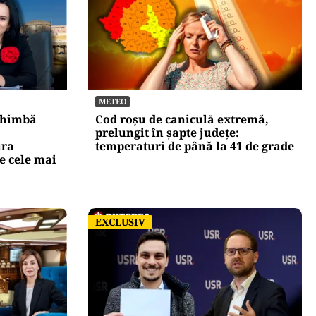
METEO
chimbă
Cod roșu de caniculă extremă,
prelungit în șapte județe:
ura
temperaturi de până la 41 de grade
e cele mai
EXCLUSIV
EXCLUSIV