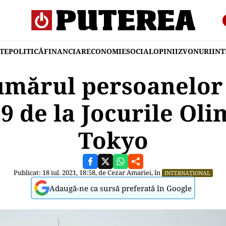
TE
POLITICĂ
FINANCIAR
ECONOMIE
SOCIAL
OPINII
ZVONURI
IN
umărul persoanelor 
19 de la Jocurile Oli
Tokyo
Publicat: 18 iul. 2021, 18:58, de
Cezar Amariei
, în
INTERNAȚIONAL
Adaugă-ne ca sursă preferată în Google