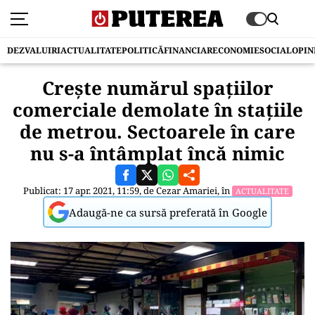
DEZVALUIRI
ACTUALITATE
POLITICĂ
FINANCIAR
ECONOMIE
SOCIAL
OPIN
Crește numărul spațiilor
comerciale demolate în stațiile
de metrou. Sectoarele în care
nu s-a întâmplat încă nimic
Publicat: 17 apr. 2021, 11:59, de
Cezar Amariei
, în
ACTUALITATE
Adaugă-ne ca sursă preferată în Google