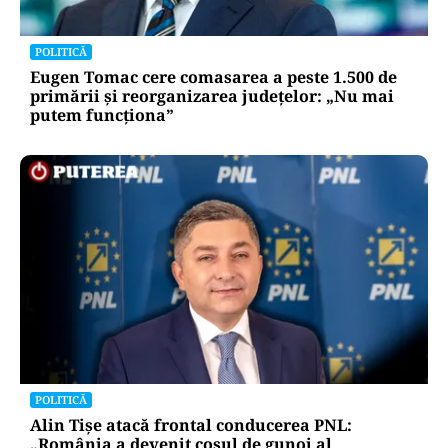
POLITICĂ
Eugen Tomac cere comasarea a peste 1.500 de
primării și reorganizarea județelor: „Nu mai
putem funcționa”
POLITICĂ
Alin Tișe atacă frontal conducerea PNL:
„România a devenit coșul de gunoi al