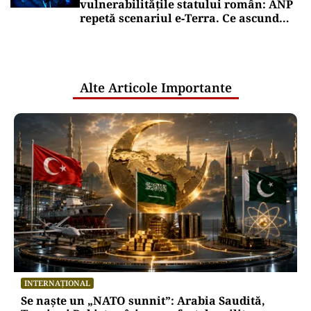
vulnerabilitățile statului român: ANP
repetă scenariul e‑Terra. Ce ascund
comunicările oficiale și cine răspunde
pentru mentenanța IT a instituțiilor
publice
Alte Articole Importante
INTERNAȚIONAL
Se naște un „NATO sunnit”: Arabia Saudită,