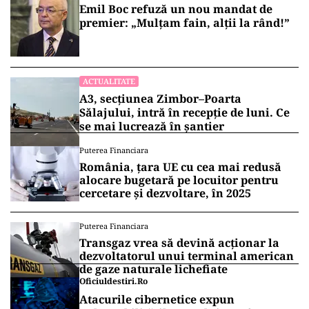
Emil Boc refuză un nou mandat de
premier: „Mulțam fain, alții la rând!”
ACTUALITATE
A3, secțiunea Zimbor–Poarta
Sălajului, intră în recepție de luni. Ce
se mai lucrează în șantier
Puterea Financiara
România, țara UE cu cea mai redusă
alocare bugetară pe locuitor pentru
cercetare și dezvoltare, în 2025
Puterea Financiara
Transgaz vrea să devină acționar la
dezvoltatorul unui terminal american
de gaze naturale lichefiate
Oficiuldestiri.ro
Atacurile cibernetice expun