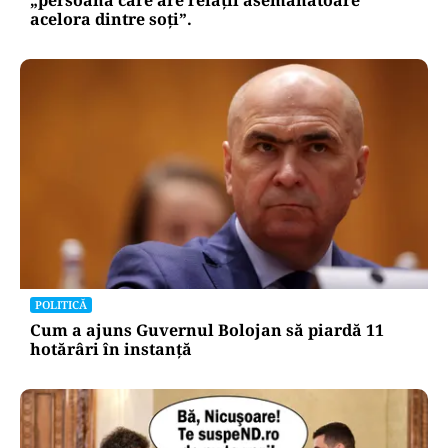
„persoana care are relații asemănătoare
acelora dintre soți”.
POLITICĂ
Cum a ajuns Guvernul Bolojan să piardă 11
hotărâri în instanță