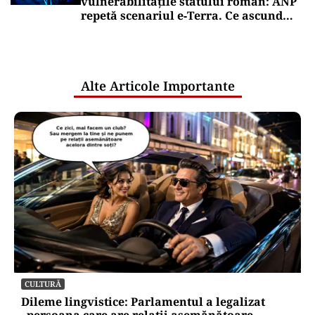
vulnerabilitățile statului român: ANP
repetă scenariul e‑Terra. Ce ascund
comunicările oficiale și cine răspunde
pentru mentenanța IT a instituțiilor
publice
Alte Articole Importante
CULTURĂ
Dileme lingvistice: Parlamentul a legalizat