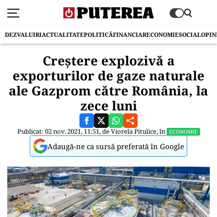
DEZVALUIRI
ACTUALITATE
POLITICĂ
FINANCIAR
ECONOMIE
SOCIAL
OPIN
Creștere explozivă a
exporturilor de gaze naturale
ale Gazprom către România, la
zece luni
Publicat: 02 nov. 2021, 11:51, de
Viorela Pitulice
, în
ECONOMIE
Adaugă-ne ca sursă preferată în Google