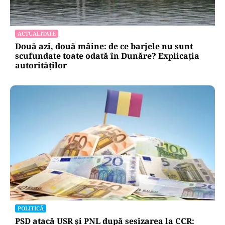
ACTUALITATE
Două azi, două mâine: de ce barjele nu sunt
scufundate toate odată în Dunăre? Explicația
autorităților
POLITICĂ
PSD atacă USR și PNL după sesizarea la CCR: