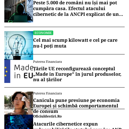
Peste 5.000 de români nu își mai pot
cumpăra casa. Efectul atacului
cibernetic de la ANCPI explicat de un
broker
ECONOMIE
Cel mai scump kilowatt e cel pe care
nu-l poți muta
Puterea Financiara
Țările UE reconfigurează conceptul
„Made in Europe” în jurul produselor,
nu al țărilor
Puterea Financiara
Canicula pune presiune pe economia
Europei și schimbă comportamentul
de consum
Oficiuldestiri.ro
Atacurile cibernetice expun